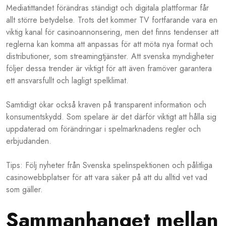
Mediatittandet förändras ständigt och digitala plattformar får
allt större betydelse. Trots det kommer TV fortfarande vara en
viktig kanal för casinoannonsering, men det finns tendenser att
reglerna kan komma att anpassas för att möta nya format och
distributioner, som streamingtjänster. Att svenska myndigheter
följer dessa trender är viktigt för att även framöver garantera
ett ansvarsfullt och lagligt spelklimat.
Samtidigt ökar också kraven på transparent information och
konsumentskydd. Som spelare är det därför viktigt att hålla sig
uppdaterad om förändringar i spelmarknadens regler och
erbjudanden.
Tips: Följ nyheter från Svenska spelinspektionen och pålitliga
casinowebbplatser för att vara säker på att du alltid vet vad
som gäller.
Sammanhanget mellan