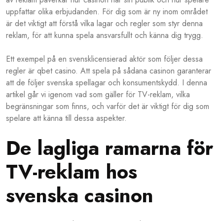
uppfattar olika erbjudanden. För dig som är ny inom området
är det viktigt att förstå vilka lagar och regler som styr denna
reklam, för att kunna spela ansvarsfullt och känna dig trygg.
Ett exempel på en svensklicensierad aktör som följer dessa
regler är
qbet casino
. Att spela på sådana casinon garanterar
att de följer svenska spellagar och konsumentskydd. I denna
artikel går vi igenom vad som gäller för TV-reklam, vilka
begränsningar som finns, och varför det är viktigt för dig som
spelare att känna till dessa aspekter.
De lagliga ramarna för
TV-reklam hos
svenska casinon