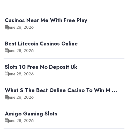
Casinos Near Me With Free Play
June 28, 2026
Best Litecoin Casinos Online
June 28, 2026
Slots 10 Free No Deposit Uk
June 28, 2026
What S The Best Online Casino To Win M …
June 28, 2026
Amigo Gaming Slots
June 28, 2026