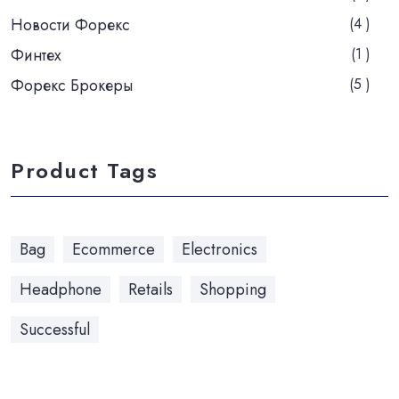
Новости Форекс
(4 )
Финтех
(1 )
Форекс Брокеры
(5 )
Product Tags
Bag
Ecommerce
Electronics
Headphone
Retails
Shopping
Successful