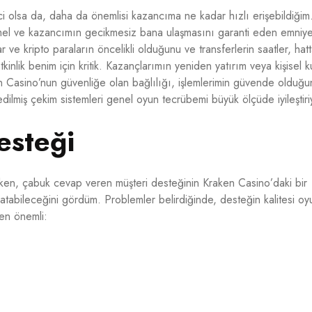
olsa da, daha da önemlisi kazancıma ne kadar hızlı erişebildiğim
mel ve kazancımın gecikmesiz bana ulaşmasını garanti eden emniyet
 ve kripto paraların öncelikli olduğunu ve transferlerin saatler, hat
tkinlik benim için kritik. Kazançlarımın yeniden yatırım veya kişisel k
en Casino’nun güvenliğe olan bağlılığı, işlemlerimin güvende olduğu
dilmiş çekim sistemleri genel oyun tecrübemi büyük ölçüde iyileştiri
esteği
ken, çabuk cevap veren müşteri desteğinin Kraken Casino’daki bir
atabileceğini gördüm. Problemler belirdiğinde, desteğin kalitesi oy
den önemli: