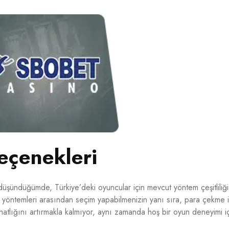
eçenekleri
üşündüğümde, Türkiye’deki oyuncular için mevcut yöntem çeşitliliği
me yöntemleri arasından seçim yapabilmenizin yanı sıra, para çekme i
ahatlığını artırmakla kalmıyor, aynı zamanda hoş bir oyun deneyimi i