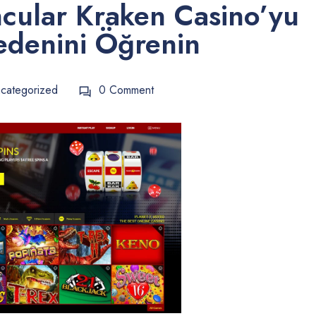
cular Kraken Casino’yu
denini Öğrenin
categorized
0 Comment