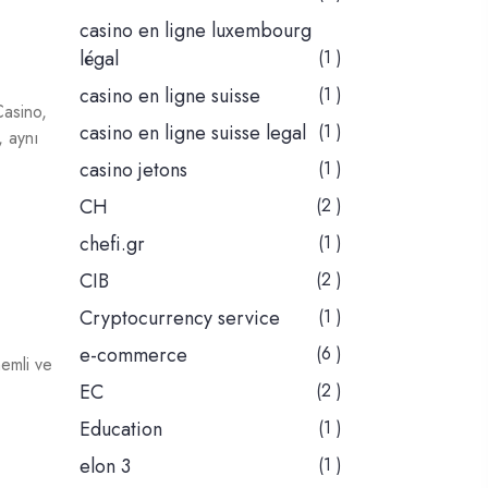
casino en ligne luxembourg
légal
(1 )
casino en ligne suisse
(1 )
Casino,
casino en ligne suisse legal
(1 )
, aynı
casino jetons
(1 )
CH
(2 )
chefi.gr
(1 )
CIB
(2 )
Cryptocurrency service
(1 )
e-commerce
(6 )
emli ve
EC
(2 )
Education
(1 )
elon 3
(1 )