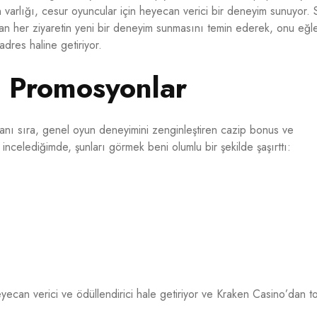
n varlığı, cesur oyuncular için heyecan verici bir deneyim sunuyor.
an her ziyaretin yeni bir deneyim sunmasını temin ederek, onu eğle
dres haline getiriyor.
e Promosyonlar
anı sıra, genel oyun deneyimini zenginleştiren cazip bonus ve
incelediğimde, şunları görmek beni olumlu bir şekilde şaşırttı:
ecan verici ve ödüllendirici hale getiriyor ve Kraken Casino’dan t