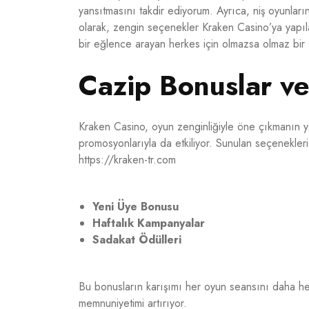
yansıtmasını takdir ediyorum. Ayrıca, niş oyunları
olarak, zengin seçenekler Kraken Casino’ya yapıl
bir eğlence arayan herkes için olmazsa olmaz bir a
Cazip Bonuslar v
Kraken Casino, oyun zenginliğiyle öne çıkmanın y
promosyonlarıyla da etkiliyor. Sunulan seçenekleri 
https://kraken-tr.com
Yeni Üye Bonusu
Haftalık Kampanyalar
Sadakat Ödülleri
Bu bonusların karışımı her oyun seansını daha hey
memnuniyetimi artırıyor.