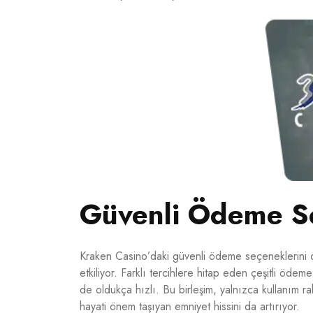
Güvenli Ödeme S
Kraken Casino’daki güvenli ödeme seçeneklerini d
etkiliyor. Farklı tercihlere hitap eden çeşitli öde
de oldukça hızlı. Bu birleşim, yalnızca kullanım r
hayati önem taşıyan emniyet hissini da artırıyor.