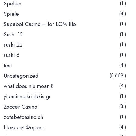
Spellen
(1 )
Spiele
(4 )
Supabet Casino – for LOM file
(1 )
Sushi 12
(1 )
sushi 22
(1 )
sushi 6
(1 )
test
(4 )
Uncategorized
(6,669 )
what does nlu mean 8
(3 )
yiannismakridakis.gr
(1 )
Zoccer Casino
(3 )
zotabetcasino.ch
(1 )
Новости Форекс
(4 )