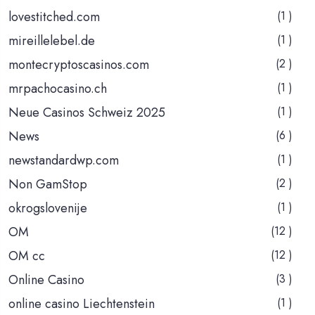
lovestitched.com
(1 )
mireillelebel.de
(1 )
montecryptoscasinos.com
(2 )
mrpachocasino.ch
(1 )
Neue Casinos Schweiz 2025
(1 )
News
(6 )
newstandardwp.com
(1 )
Non GamStop
(2 )
okrogslovenije
(1 )
OM
(12 )
OM cc
(12 )
Online Casino
(3 )
online casino Liechtenstein
(1 )