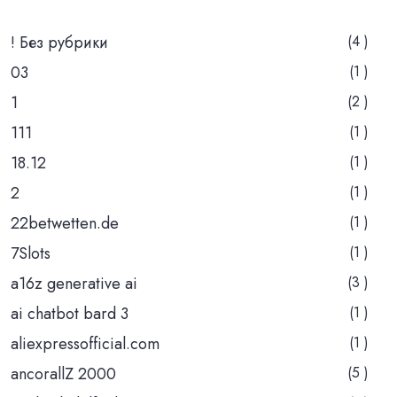
! Без рубрики
(4 )
03
(1 )
1
(2 )
111
(1 )
18.12
(1 )
2
(1 )
22betwetten.de
(1 )
7Slots
(1 )
a16z generative ai
(3 )
ai chatbot bard 3
(1 )
aliexpressofficial.com
(1 )
ancorallZ 2000
(5 )