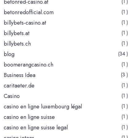
betonred-casino.at
(1 )
betonredofficial.com
(1 )
billybets-casino.at
(1 )
billybets.at
(1 )
billybets.ch
(1 )
blog
(34 )
boomerangcasino.ch
(1 )
Business Idea
(3 )
caritaeter.de
(1 )
Casino
(1 )
casino en ligne luxembourg légal
(1 )
casino en ligne suisse
(1 )
casino en ligne suisse legal
(1 )
casino jetons
(1 )