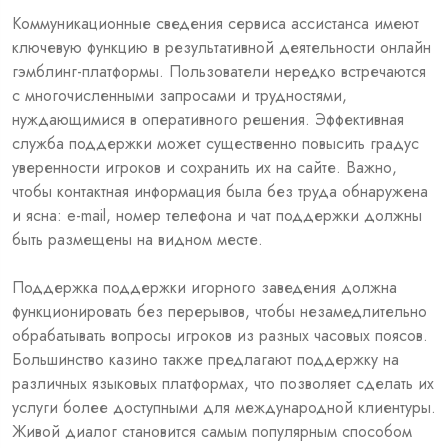
Коммуникационные сведения сервиса ассистанса имеют
ключевую функцию в результативной деятельности онлайн
гэмблинг-платформы. Пользователи нередко встречаются
с многочисленными запросами и трудностями,
нуждающимися в оперативного решения. Эффективная
служба поддержки может существенно повысить градус
уверенности игроков и сохранить их на сайте. Важно,
чтобы контактная информация была без труда обнаружена
и ясна: e-mail, номер телефона и чат поддержки должны
быть размещены на видном месте.
Поддержка поддержки игорного заведения должна
функционировать без перерывов, чтобы незамедлительно
обрабатывать вопросы игроков из разных часовых поясов.
Большинство казино также предлагают поддержку на
различных языковых платформах, что позволяет сделать их
услуги более доступными для международной клиентуры.
Живой диалог становится самым популярным способом