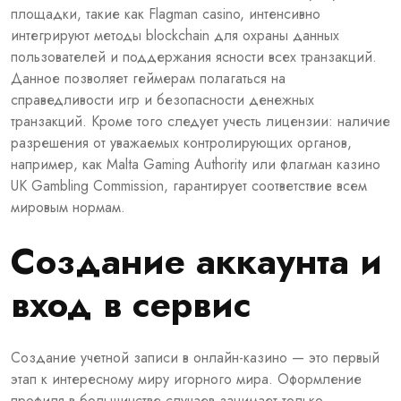
площадки, такие как Flagman casino, интенсивно
интегрируют методы blockchain для охраны данных
пользователей и поддержания ясности всех транзакций.
Данное позволяет геймерам полагаться на
справедливости игр и безопасности денежных
транзакций. Кроме того следует учесть лицензии: наличие
разрешения от уважаемых контролирующих органов,
например, как Malta Gaming Authority или
флагман казино
UK Gambling Commission, гарантирует соответствие всем
мировым нормам.
Создание аккаунта и
вход в сервис
Создание учетной записи в онлайн-казино — это первый
этап к интересному миру игорного мира. Оформление
профиля в большинстве случаев занимает только