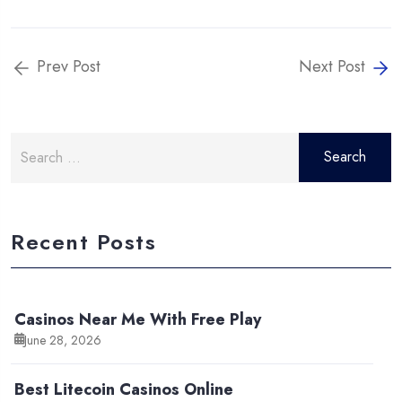
Prev Post
Next Post
Search
for:
Recent Posts
Casinos Near Me With Free Play
June 28, 2026
Best Litecoin Casinos Online