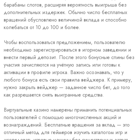
барабаны слотов, расширяя вероятность выигрыша без
дополнительных издержек. Обычно число бесплатных
вращений обусловлено величиной вклада и способно
колебаться от 10 до 100 и более.
Чтобы воспользоваться предложением, пользователю
необходимо зарегистрироваться в игорном заведении и
внести первый депозит. После этого бонусные спины без
участия зачисляются на учётную запись или готовы к
активации в профиле игрока. Важно осознавать, что у
любого бонуса есть свои правила вейджера. К примеру,
нужно закрыть вейджер — заданное число бет, до того
как разрешается снять выигранные средства.
Виртуальные казино намерены приманить потенциальных
пользователей с помощью многочисленных акций и
вознаграждений. Бесплатные вращения за вклад — это
отличный метод для геймеров изучить каталогом игр и
исследовать игровые машины без существенных затрат.