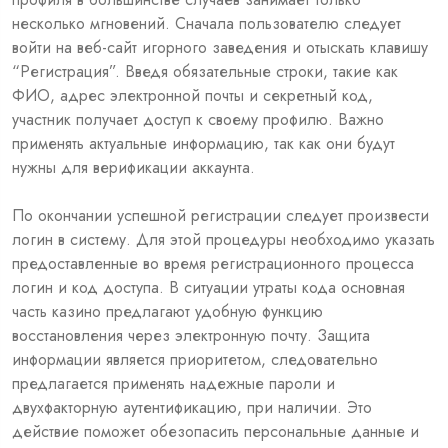
несколько мгновений. Сначала пользователю следует
войти на веб-сайт игорного заведения и отыскать клавишу
“Регистрация”. Введя обязательные строки, такие как
ФИО, адрес электронной почты и секретный код,
участник получает доступ к своему профилю. Важно
применять актуальные информацию, так как они будут
нужны для верификации аккаунта.
По окончании успешной регистрации следует произвести
логин в систему. Для этой процедуры необходимо указать
предоставленные во время регистрационного процесса
логин и код доступа. В ситуации утраты кода основная
часть казино предлагают удобную функцию
восстановления через электронную почту. Защита
информации является приоритетом, следовательно
предлагается применять надежные пароли и
двухфакторную аутентификацию, при наличии. Это
действие поможет обезопасить персональные данные и