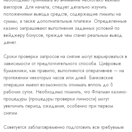
факторов. Для начала, следует детально изучить
положениями вывода средств, содержащие лимиты на
суммы, а также дополнительные платежи. Определенные
казино запрашивают выполнения заданных условий по
вейджеру бонусов, прежде чем станет реальным вывод
денег.
Сроки проверки запросов на снятие могут варьироваться в
зависимости от предпочтительного способа. Цифровые
бумажники, как правило, выполняются оперативнее — на
протяжении некоторых часов или дней. Банковские
операции имеют возможность отнимать вплоть до 5
рабочих суток. Необходимо помнить, что Флагман казино-
процедуры (процедуры проверки личности) могут
увеличить период ожидания, особенно при первом
снятии.
Советуется заблаговременно подготовить все требуемые