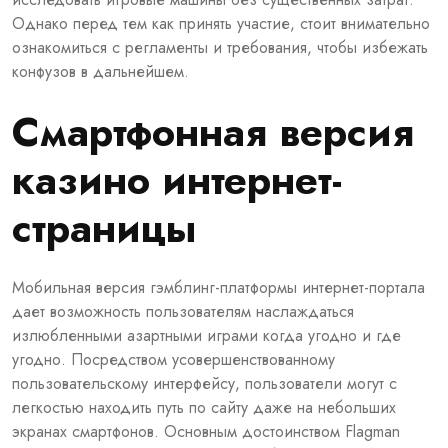
Однако перед тем как принять участие, стоит внимательно
ознакомиться с регламенты и требования, чтобы избежать
конфузов в дальнейшем.
Смартфонная версия
казино интернет-
страницы
Мобильная версия гэмблинг-платформы интернет-портала
дает возможность пользователям наслаждаться
излюбленными азартными играми когда угодно и где
угодно. Посредством усовершенствованному
пользовательскому интерфейсу, пользователи могут с
легкостью находить путь по сайту даже на небольших
экранах смартфонов. Основным достоинством Flagman