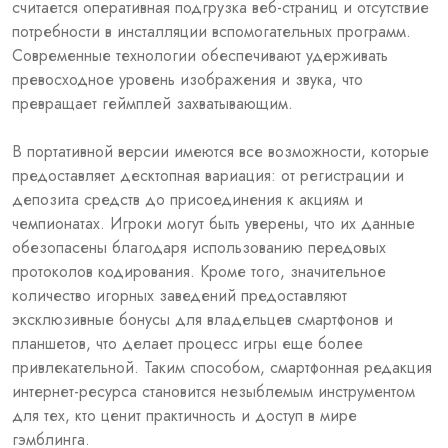
считается оперативная подгрузка веб-страниц и отсутствие
потребности в инсталляции вспомогательных программ.
Современные технологии обеспечивают удерживать
превосходное уровень изображения и звука, что
превращает геймплей захватывающим.
В портативной версии имеются все возможности, которые
предоставляет десктопная вариация: от регистрации и
депозита средств до присоединения к акциям и
чемпионатах. Игроки могут быть уверены, что их данные
обезопасены благодаря использованию передовых
протоколов кодирования. Кроме того, значительное
количество игорных заведений предоставляют
эксклюзивные бонусы для владельцев смартфонов и
планшетов, что делает процесс игры еще более
привлекательной. Таким способом, смартфонная редакция
интернет-ресурса становится незыблемым инструментом
для тех, кто ценит практичность и доступ в мире
гэмблинга.