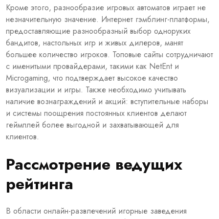
Кроме этого, разнообразие игровых автоматов играет не
незначительную значение. Интернет гэмблинг-платформы,
предоставляющие разнообразный выбор одноруких
бандитов, настольных игр и живых дилеров, манят
большее количество игроков. Топовые сайты сотрудничают
с именитыми провайдерами, такими как NetEnt и
Microgaming, что подтверждает высокое качество
визуализации и игры. Также необходимо учитывать
наличие вознаграждений и акций: вступительные наборы
и системы поощрения постоянных клиентов делают
геймплей более выгодной и захватывающей для
клиентов.
Рассмотрение ведущих
рейтинга
В области онлайн-развлечений игорные заведения