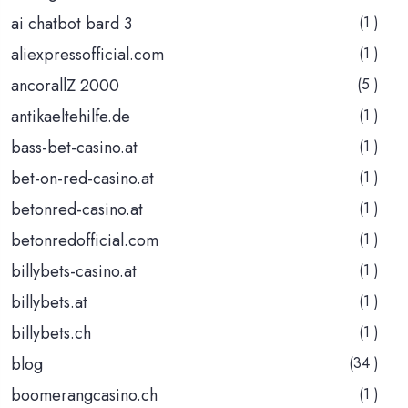
ai chatbot bard 3
(1 )
aliexpressofficial.com
(1 )
ancorallZ 2000
(5 )
antikaeltehilfe.de
(1 )
bass-bet-casino.at
(1 )
bet-on-red-casino.at
(1 )
betonred-casino.at
(1 )
betonredofficial.com
(1 )
billybets-casino.at
(1 )
billybets.at
(1 )
billybets.ch
(1 )
blog
(34 )
boomerangcasino.ch
(1 )