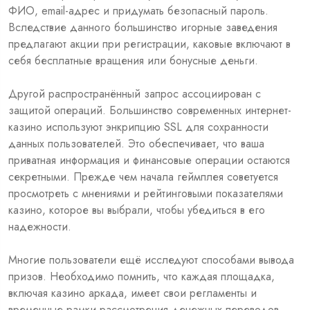
ФИО, email-адрес и придумать безопасный пароль.
Вследствие данного большинство игорные заведения
предлагают акции при регистрации, каковые включают в
себя бесплатные вращения или бонусные деньги.
Другой распространённый запрос ассоциирован с
защитой операций. Большинство современных интернет-
казино используют энкрипцию SSL для сохранности
данных пользователей. Это обеспечивает, что ваша
приватная информация и финансовые операции остаются
секретными. Прежде чем начала геймплея советуется
просмотреть с мнениями и рейтинговыми показателями
казино, которое вы выбрали, чтобы убедиться в его
надежности.
Многие пользователи ещё исследуют способами вывода
призов. Необходимо помнить, что каждая площадка,
включая казино аркада, имеет свои регламенты и
временные рамки рассмотрения денежных переводов.