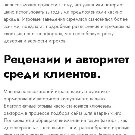
нюансов может привести к тому, что участники потеряют
шанс использовать выгодными предложениями казино
аркада. Игровые заведения стремятся становиться более
ясными, предлагая подробные разъяснения и примеры на
своих интернет-платформах, что способствует росту
доверия и верности игроков.
Рецензии и авторитет
среди клиентов.
Мнения пользователей играют важную функцию в
формировании авторитета виртуального казино.
Благоприятные отзывы часто становятся ключевым
фактором в процессе подбора сайта для азартных игр.
Пользователи обращают внимание на такие факторы, как
достоверность выплат выигрышей, разнообразие игровых
автоматов и уровень сервиса для клиентов. Например, в