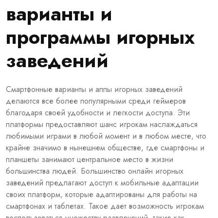
варианты и
программы игорных
заведений
Смартфонные варианты и аппы игорных заведений
делаются все более популярными среди геймеров
благодаря своей удобности и легкости доступа. Эти
платформы предоставляют шанс игрокам наслаждаться
любимыми играми в любой момент и в любом месте, что
крайне значимо в нынешнем обществе, где смартфоны и
планшеты занимают центральное место в жизни
большинства людей. Большинство онлайн игорных
заведений предлагают доступ к мобильные адаптации
своих платформ, которые адаптированы для работы на
смартфонах и таблетах. Такое дает возможность игрокам
воспользоваться множеству развлечений, такие как