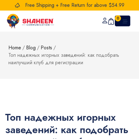
Free Shipping + Free Return for above $54.99
0
Home
/
Blog
/
Posts
/
Топ надежных игорных заведений: как подобрать
наилучший клуб для регистрации
Топ надежных игорных
заведений: как подобрать