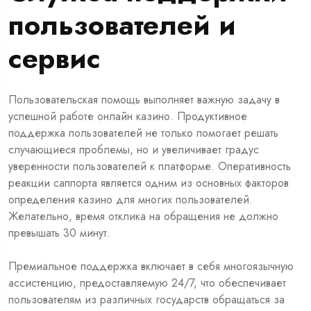
пользователей и
сервис
Пользовательская помощь выполняет важную задачу в
успешной работе онлайн казино. Продуктивное
поддержка пользователей не только помогает решать
случающиеся проблемы, но и увеличивает градус
уверенности пользователей к платформе. Оперативность
реакции саппорта является одним из основных факторов
определения казино для многих пользователей.
Желательно, время отклика на обращения не должно
превышать 30 минут.
Премиальное поддержка включает в себя многоязычную
ассистенцию, предоставляемую 24/7, что обеспечивает
пользователям из различных государств обращаться за