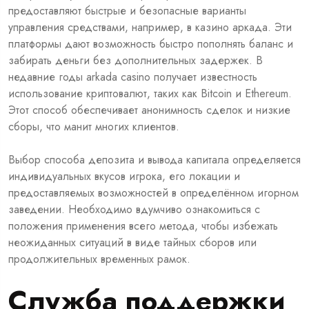
предоставляют быстрые и безопасные варианты
управления средствами, например, в казино аркада. Эти
платформы дают возможность быстро пополнять баланс и
забирать деньги без дополнительных задержек. В
недавние годы arkada casino получает известность
использование криптовалют, таких как Bitcoin и Ethereum.
Этот способ обеспечивает анонимность сделок и низкие
сборы, что манит многих клиентов.
Выбор способа депозита и вывода капитала определяется
индивидуальных вкусов игрока, его локации и
предоставляемых возможностей в определённом игорном
заведении. Необходимо вдумчиво ознакомиться с
положения применения всего метода, чтобы избежать
неожиданных ситуаций в виде тайных сборов или
продолжительных временных рамок.
Служба поддержки