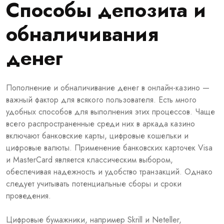
Способы депозита и
обналичивания
денег
Пополнение и обналичивание денег в онлайн-казино —
важный фактор для всякого пользователя. Есть много
удобных способов для выполнения этих процессов. Чаще
всего распространенные среди них в аркада казино
включают банковские карты, цифровые кошельки и
цифровые валюты. Применение банковских карточек Visa
и MasterCard является классическим выбором,
обеспечивая надежность и удобство транзакций. Однако
следует учитывать потенциальные сборы и сроки
проведения.
Цифровые бумажники, например Skrill и Neteller,