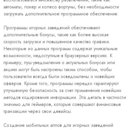
автоматы, покер и колесо фортуны, без необходимости
загружать дополнительное программное обеспечение.
Программы игорных заведений обеспечивают
дополнительные бонусы, такие как более высокая
скорость загрузки и повышенное качество графики.
Некоторые из данных программ содержат уникальные
возможности, недоступные в браузерных версиях. К
примеру, пуш-уведомления о актуальных бонусах или
акциях могут быть настроены таким способом, чтобы
пользователи всегда были осведомлены о новейших
офферов. Кроме того, программы нередко гарантируют
улучшенную безопасность за счет применения новейших
методов кодирования информации. Эта деталь в частности
значимо для геймеров, которые совершают финансовые
транзакции через свои девайсы.
Создание мобильных аппов для игорных заведений