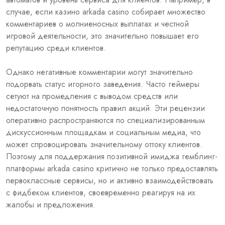
случае, если казино arkada casino собирает множество
комментариев о молниеносных выплатах и честной
игровой деятельности, это значительно повышает его
репутацию среди клиентов.
Однако негативные комментарии могут значительно
подорвать статус игорного заведения. Часто геймеры
сетуют на промедления с выводом средств или
недостаточную понятность правил акций. Эти рецензии
оперативно распространяются по специализированным
дискуссионным площадкам и социальным медиа, что
может спровоцировать значительному оттоку клиентов.
Поэтому для поддержания позитивной имиджа гемблинг-
платформы arkada casino критично не только предоставлять
первоклассные сервисы, но и активно взаимодействовать
с фидбеком клиентов, своевременно реагируя на их
жалобы и предложения.