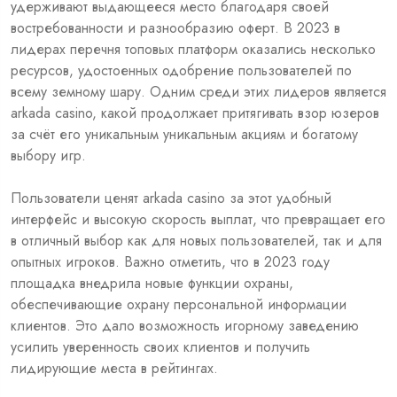
удерживают выдающееся место благодаря своей
востребованности и разнообразию оферт. В 2023 в
лидерах перечня топовых платформ оказались несколько
ресурсов, удостоенных одобрение пользователей по
всему земному шару. Одним среди этих лидеров является
arkada casino, какой продолжает притягивать взор юзеров
за счёт его уникальным уникальным акциям и богатому
выбору игр.
Пользователи ценят arkada casino за этот удобный
интерфейс и высокую скорость выплат, что превращает его
в отличный выбор как для новых пользователей, так и для
опытных игроков. Важно отметить, что в 2023 году
площадка внедрила новые функции охраны,
обеспечивающие охрану персональной информации
клиентов. Это дало возможность игорному заведению
усилить уверенность своих клиентов и получить
лидирующие места в рейтингах.