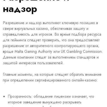
надзор
Разрешение и надзор выполняют ключевую позицию в
сфере виртуальных казино, обеспечивая защиту и
справедливость для игроков. Во время подбора ресурса
для гейминга следует проверить, что она предоставляет
разрешение от авторитетного контролирующего органа,
вроде Malta Gaming Authority или UK Gambling Commission.
Данные компании следят за выполнением стандартов и
защитой интересов пользователей.
Главные моменты, на которые следует обратить внимание
при определении сертифицированного онлайн-казино:
Прозрачность: обладание лицензии означает, что
игорное заведение вынуждено раскрывать