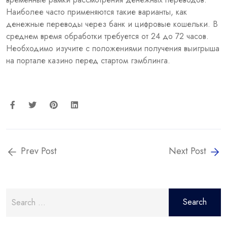
Наиболее часто применяются такие варианты, как
денежные переводы через банк и цифровые кошельки. В
среднем время обработки требуется от 24 до 72 часов.
Необходимо изучите с положениями получения выигрыша
на портале казино перед стартом гэмблинга.
Prev Post
Next Post
Search
for: