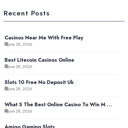
Recent Posts
Casinos Near Me With Free Play
June 28, 2026
Best Litecoin Casinos Online
June 28, 2026
Slots 10 Free No Deposit Uk
June 28, 2026
What S The Best Online Casino To Win M …
June 28, 2026
Amigo Gaming Slots