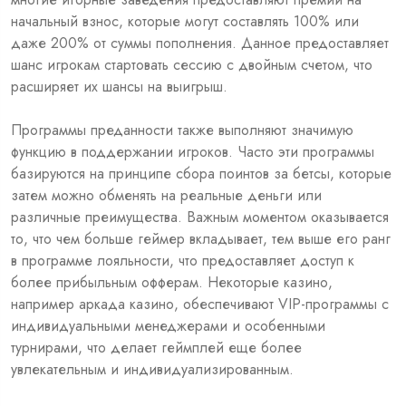
начальный взнос, которые могут составлять 100% или
даже 200% от суммы пополнения. Данное предоставляет
шанс игрокам стартовать сессию с двойным счетом, что
расширяет их шансы на выигрыш.
Программы преданности также выполняют значимую
функцию в поддержании игроков. Часто эти программы
базируются на принципе сбора поинтов за бетсы, которые
затем можно обменять на реальные деньги или
различные преимущества. Важным моментом оказывается
то, что чем больше геймер вкладывает, тем выше его ранг
в программе лояльности, что предоставляет доступ к
более прибыльным офферам. Некоторые казино,
например аркада казино, обеспечивают VIP-программы с
индивидуальными менеджерами и особенными
турнирами, что делает геймплей еще более
увлекательным и индивидуализированным.