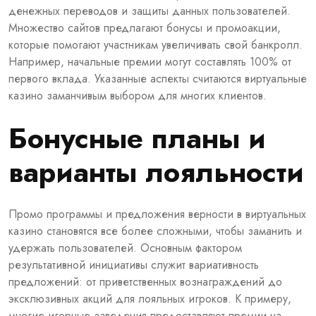
денежных переводов и защиты данных пользователей.
Множество сайтов предлагают бонусы и промоакции,
которые помогают участникам увеличивать свой банкролл.
Например, начальные премии могут составлять 100% от
первого вклада. Указанные аспекты считаются виртуальные
казино заманчивым выбором для многих клиентов.
Бонусные планы и
варианты лояльности
Промо программы и предложения верности в виртуальных
казино становятся все более сложными, чтобы заманить и
удержать пользователей. Основным фактором
результативной инициативы служит вариативность
предложений: от приветственных вознаграждений до
эксклюзивных акций для лояльных игроков. К примеру,
многие игорные заведения предоставляют премии на