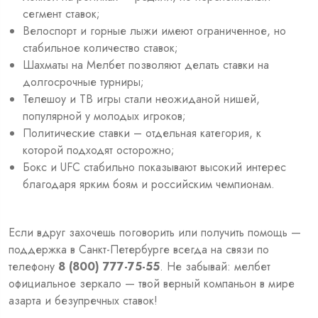
сегмент ставок;
Велоспорт и горные лыжи имеют ограниченное, но
стабильное количество ставок;
Шахматы на Мелбет позволяют делать ставки на
долгосрочные турниры;
Телешоу и ТВ игры стали неожиданой нишей,
популярной у молодых игроков;
Политические ставки – отдельная категория, к
которой подходят осторожно;
Бокс и UFC стабильно показывают высокий интерес
благодаря ярким боям и российским чемпионам.
Если вдруг захочешь поговорить или получить помощь —
поддержка в Санкт-Петербурге всегда на связи по
телефону
8 (800) 777-75-55
. Не забывай: мелбет
официальное зеркало — твой верный компаньон в мире
азарта и безупречных ставок!