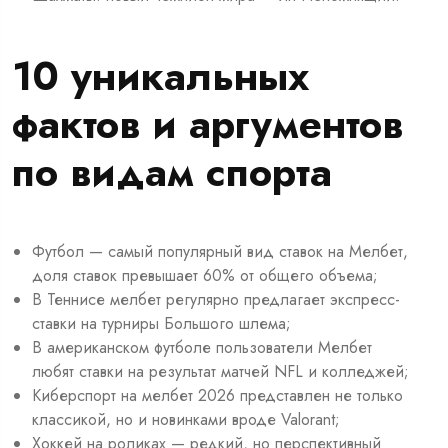
10 уникальных
фактов и аргументов
по видам спорта
Футбол — самый популярный вид ставок на Мелбет,
доля ставок превышает 60% от общего объема;
В Теннисе мелбет регулярно предлагает экспресс-
ставки на турниры Большого шлема;
В американском футболе пользователи Мелбет
любят ставки на результат матчей NFL и колледжей;
Киберспорт на мелбет 2026 представлен не только
классикой, но и новинками вроде Valorant;
Хоккей на роликах — редкий, но перспективный