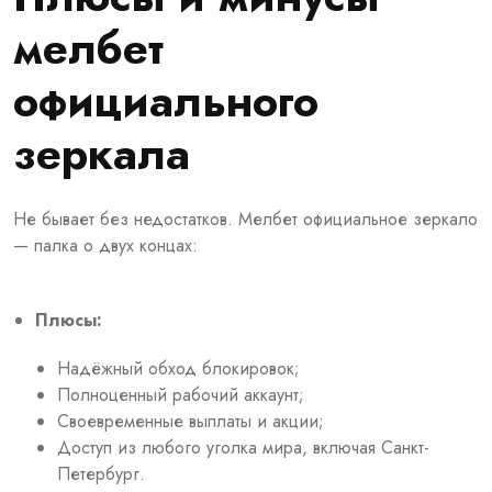
мелбет
официального
зеркала
Не бывает без недостатков. Мелбет официальное зеркало
— палка о двух концах:
Плюсы:
Надёжный обход блокировок;
Полноценный рабочий аккаунт;
Своевременные выплаты и акции;
Доступ из любого уголка мира, включая Санкт-
Петербург.