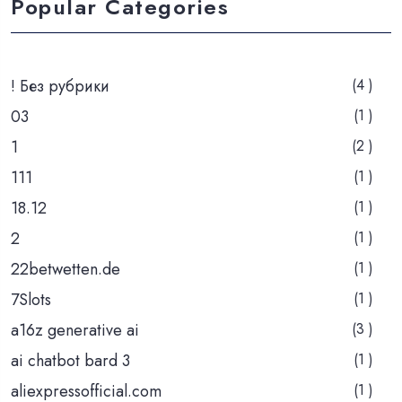
Popular Categories
! Без рубрики
(4 )
03
(1 )
1
(2 )
111
(1 )
18.12
(1 )
2
(1 )
22betwetten.de
(1 )
7Slots
(1 )
a16z generative ai
(3 )
ai chatbot bard 3
(1 )
aliexpressofficial.com
(1 )