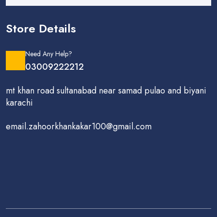
Store Details
Need Any Help?
03009222212
mt khan road sultanabad near samad pulao and biyani
karachi
email.zahoorkhankakar100@gmail.com