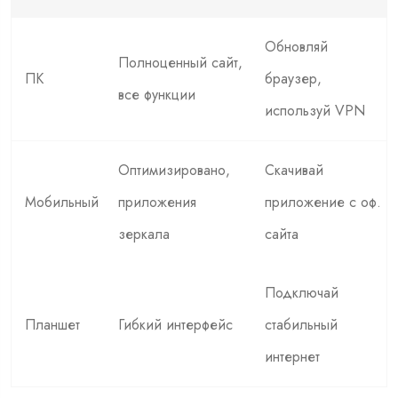
Обновляй
Полноценный сайт,
ПК
браузер,
все функции
используй VPN
Оптимизировано,
Скачивай
Мобильный
приложения
приложение с оф.
зеркала
сайта
Подключай
Планшет
Гибкий интерфейс
стабильный
интернет