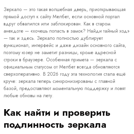
Зеркало — это такая волшебная дверь, приоткрывающая
прямой доступ к сайту Мелбет, если основной портал
вдруг обвалился или заблокирован. Как в старом
анекдоте — «хочешь попасть в замок? Найди тайный ход»
— так и здесь. Зеркало полностью дублирует
функционал, интерфейс и даже дизайн основного сайта,
поэтому юзер не заметит разницы, кроме адресной
строки в браузере. Особенная примета — зеркала с
официальным статусом от Мелбет всегда обновляются
сверхоперативно. В 2026 году эта технология стала ещё
круче: зеркала теперь синхронизированы с главной
базой, предоставляют моментальную поддержку и ловят
любые обновы на лету.
Как найти и проверить
подлинность зеркала