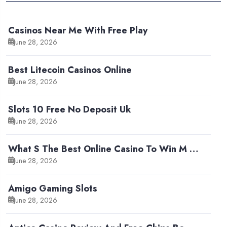
Casinos Near Me With Free Play
June 28, 2026
Best Litecoin Casinos Online
June 28, 2026
Slots 10 Free No Deposit Uk
June 28, 2026
What S The Best Online Casino To Win M …
June 28, 2026
Amigo Gaming Slots
June 28, 2026