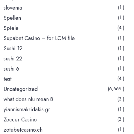
slovenia
(1 )
Spellen
(1 )
Spiele
(4 )
Supabet Casino – for LOM file
(1 )
Sushi 12
(1 )
sushi 22
(1 )
sushi 6
(1 )
test
(4 )
Uncategorized
(6,669 )
what does nlu mean 8
(3 )
yiannismakridakis.gr
(1 )
Zoccer Casino
(3 )
zotabetcasino.ch
(1 )