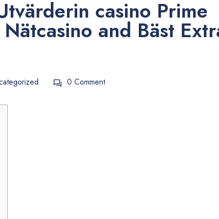
 Utvärderin casino Prime
a Nätcasino and Bäst Extr
categorized
0 Comment