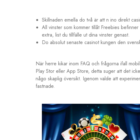
Skillnaden emella do två är att n ino direkt casi
All vinster som kommer tillåt Freebies befinner 
extra, list du tillfälle ut dina vinster genast.
Do absolut senaste casinot kungen den svensk
När herre kikar inom FAQ och frågorna ifall mobila
Play Stor eller App Store, detta suger att det i
någo skaplig översikt. Igenom valde att experime
fastnade.