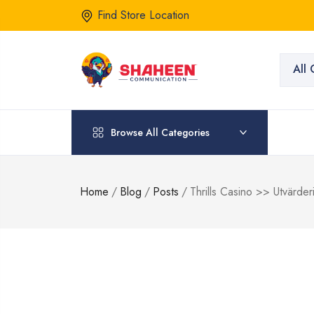
Find Store Location
All 
Browse All Categories
Home
/
Blog
/
Posts
/
Thrills Casino >> Utvärde