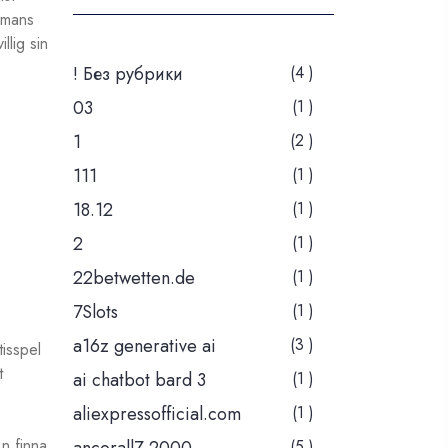
ammans
llig sin
! Без рубрики
(4 )
03
(1 )
1
(2 )
111
(1 )
18.12
(1 )
2
(1 )
22betwetten.de
(1 )
7Slots
(1 )
a16z generative ai
(3 )
tisspel
t
ai chatbot bard 3
(1 )
aliexpressofficial.com
(1 )
 n finna
(5 )