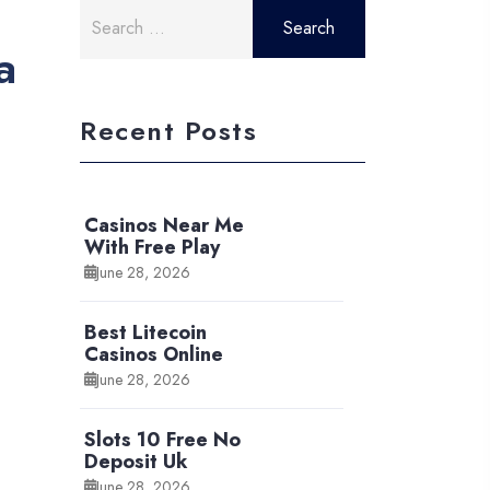
Search
for:
a
Recent Posts
Casinos Near Me
With Free Play
June 28, 2026
Best Litecoin
Casinos Online
June 28, 2026
Slots 10 Free No
Deposit Uk
June 28, 2026