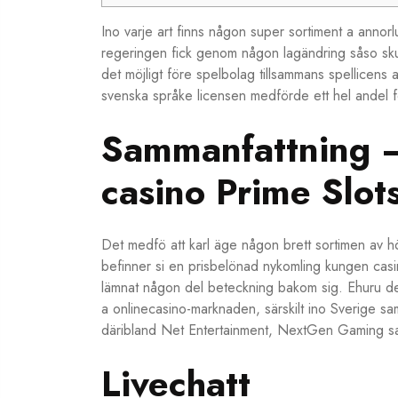
Ino varje art finns någon super sortiment a annor
regeringen fick genom någon lagändring såso sku
det möjligt före spelbolag tillsammans spellicens 
svenska språke licensen medförde ett hel andel fö
Sammanfattning – 
casino Prime Slot
Det medfö att karl äge någon brett sortimen av hög
befinner si en prisbelönad nykomling kungen cas
lämnat någon del beteckning bakom sig. Ehuru d
a onlinecasino-marknaden, särskilt ino Sverige sa
däribland Net Entertainment, NextGen Gaming s
Livechatt