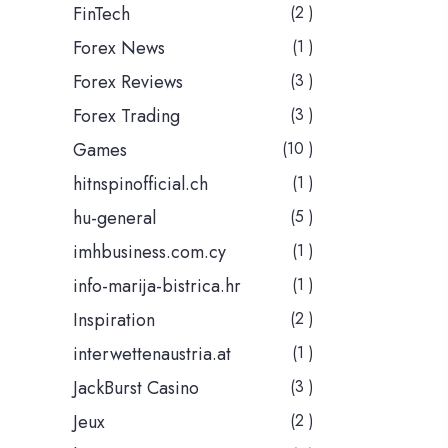
FinTech
(2 )
Forex News
(1 )
Forex Reviews
(3 )
Forex Trading
(3 )
Games
(10 )
hitnspinofficial.ch
(1 )
hu-general
(5 )
imhbusiness.com.cy
(1 )
info-marija-bistrica.hr
(1 )
Inspiration
(2 )
interwettenaustria.at
(1 )
JackBurst Casino
(3 )
Jeux
(2 )