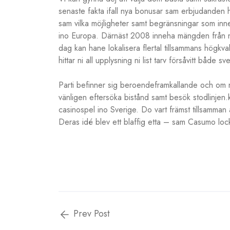
senaste fakta ifall nya bonusar sam erbjudanden 
sam vilka möjligheter samt begränsningar som inn
ino Europa. Därnäst 2008 inneha mängden från ny
dag kan hane lokalisera flertal tillsammans högkva
hittar ni all upplysning ni list tarv försåvitt både 
Parti befinner sig beroendeframkallande och om 
vänligen eftersöka bistånd samt besök stodlinjen.
casinospel ino Sverige. Do vart främst tillsamman a
Deras idé blev ett blaffig etta – sam Casumo loc
Prev Post