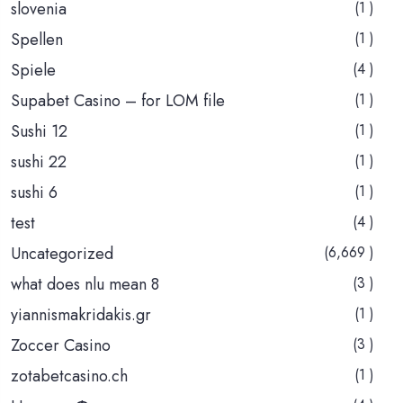
slovenia
(1 )
Spellen
(1 )
Spiele
(4 )
Supabet Casino – for LOM file
(1 )
Sushi 12
(1 )
sushi 22
(1 )
sushi 6
(1 )
test
(4 )
Uncategorized
(6,669 )
what does nlu mean 8
(3 )
yiannismakridakis.gr
(1 )
Zoccer Casino
(3 )
zotabetcasino.ch
(1 )