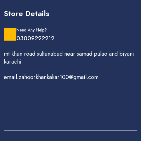
Store Details
Need Any Help?
03009222212
mt khan road sultanabad near samad pulao and biyani
karachi
email.zahoorkhankakar100@gmail.com