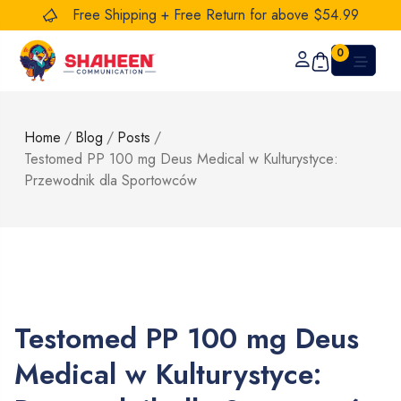
Free Shipping + Free Return for above $54.99
0
Home
/
Blog
/
Posts
/
Testomed PP 100 mg Deus Medical w Kulturystyce:
Przewodnik dla Sportowców
Testomed PP 100 mg Deus
Medical w Kulturystyce: