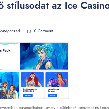
 stílusodat az Ice Casino
categorized
0 Comment
örnyezetben barangolhatnak, amely a különböző igényeket és képze