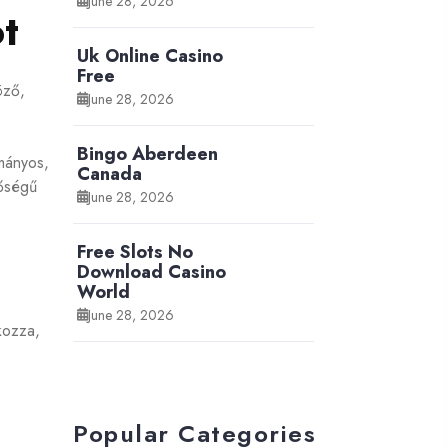
June 28, 2026
t
Uk Online Casino
Free
öző,
June 28, 2026
Bingo Aberdeen
ományos,
Canada
nőségű
June 28, 2026
Free Slots No
Download Casino
World
June 28, 2026
kozza,
Popular Categories