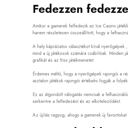
Fedezzen fedezzen
Amikor a gamerek felfedezik az Ice Casino játékli
hanem részletesen összeállított, hogy a felhasználó
A hely káprázatos választékot kínál nyerőgépek ,
mind a új játékosok számára csábítóak. Minden já
grafikát és az friss játékmenetet.
Érdemes méltó, hogy a nyerőgépek rajongói a rég
asztalon játékok rajongói értékelni fogják a folyé
Ez az átgondolt válogatás nemcsak a felhasználói
serkentve a felfedezést és az elköteleződést.
Az újítás ragyog, ahogy a gamerek új favoritokat