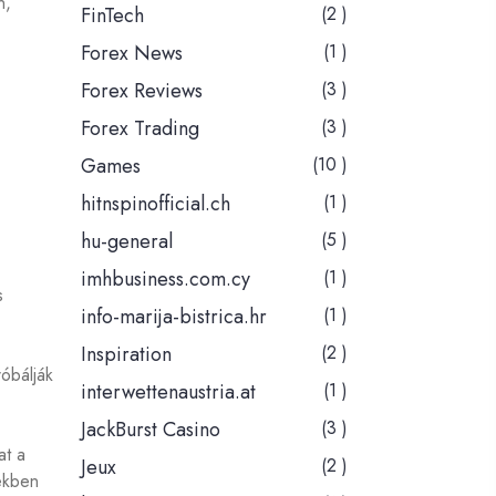
n,
FinTech
(2 )
Forex News
(1 )
Forex Reviews
(3 )
Forex Trading
(3 )
Games
(10 )
hitnspinofficial.ch
(1 )
hu-general
(5 )
imhbusiness.com.cy
(1 )
s
info-marija-bistrica.hr
(1 )
Inspiration
(2 )
óbálják
interwettenaustria.at
(1 )
JackBurst Casino
(3 )
at a
Jeux
(2 )
ekben