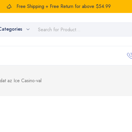
Free Shipping + Free Return for above $54.99
Categories
dat az Ice Casino-val