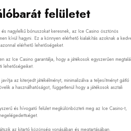
lóbarát felületet
t és nagylelkű bónuszokat keresnek, az Ice Casino ösztönös
men kívül hagyni. Ez a könnyen elérhető kialakítás azoknak a kedv
a azonnal elérhető lehetőségeket.
n az Ice Casino garantálja, hogy a játékosok egyszerűen megtalál
ti lehetőségeiket.
avítja az kiterjedt játékélményt, minimalizálva a teljesítményt gátló
velik a használhatóságot, függetlenül hogy a játékosok asztali
szerű és hívogató felület megkülönbözteti meg az Ice Casino-t,
s megelégedettséget.
játszik az kitartó közönség vonásában és megtartásában.