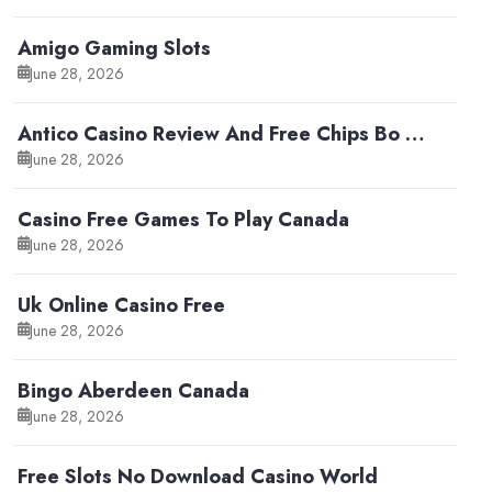
Amigo Gaming Slots
June 28, 2026
Antico Casino Review And Free Chips Bo …
June 28, 2026
Casino Free Games To Play Canada
June 28, 2026
Uk Online Casino Free
June 28, 2026
Bingo Aberdeen Canada
June 28, 2026
Free Slots No Download Casino World