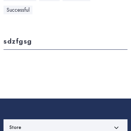
Successful
sdzfgsg
Store