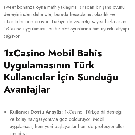
sweet bonanza oyna math
yaklaşımı, sıradan bir şans oyunu
deneyiminden daha öte; burada hesaplama, olasılık ve
istatistikler öne çıkıyor. Türkiye’de ziyaretçi sayısı hızla artan
1xCasino uygulaması, bu tür slot oyunlarına tam uyumlu altyapı
sağlıyor.
1xCasino Mobil Bahis
Uygulamasının Türk
Kullanıcılar İçin Sunduğu
Avantajlar
Kullanıcı Dostu Arayüz:
1xCasino, Türkçe dil desteği
ve kolay navigasyonuyla göz dolduruyor. Mobil
uygulaması, hem yeni başlayanlar hem de profesyoneller
için ideal.