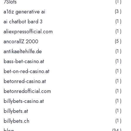
7Slots
(1 )
a16z generative ai
(3 )
ai chatbot bard 3
(1 )
aliexpressofficial.com
(1 )
ancorallZ 2000
(5 )
antikaeltehilfe.de
(1 )
bass-bet-casino.at
(1 )
bet-on-red-casino.at
(1 )
betonred-casino.at
(1 )
betonredofficial.com
(1 )
billybets-casino.at
(1 )
billybets.at
(1 )
billybets.ch
(1 )
blog
(34 )