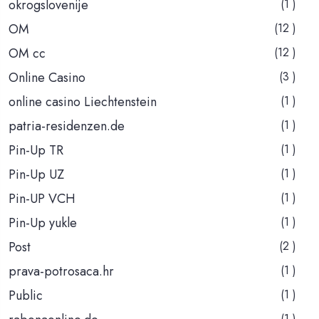
okrogslovenije
(1 )
OM
(12 )
OM cc
(12 )
Online Casino
(3 )
online casino Liechtenstein
(1 )
patria-residenzen.de
(1 )
Pin-Up TR
(1 )
Pin-Up UZ
(1 )
Pin-UP VCH
(1 )
Pin-Up yukle
(1 )
Post
(2 )
prava-potrosaca.hr
(1 )
Public
(1 )
(1 )