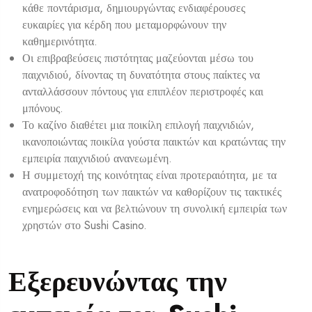
κάθε ποντάρισμα, δημιουργώντας ενδιαφέρουσες
ευκαιρίες για κέρδη που μεταμορφώνουν την
καθημερινότητα.
Οι επιβραβεύσεις πιστότητας μαζεύονται μέσω του
παιχνιδιού, δίνοντας τη δυνατότητα στους παίκτες να
ανταλλάσσουν πόντους για επιπλέον περιστροφές και
μπόνους.
Το καζίνο διαθέτει μια ποικίλη επιλογή παιχνιδιών,
ικανοποιώντας ποικίλα γούστα παικτών και κρατώντας την
εμπειρία παιχνιδιού ανανεωμένη.
Η συμμετοχή της κοινότητας είναι προτεραιότητα, με τα
ανατροφοδότηση των παικτών να καθορίζουν τις τακτικές
ενημερώσεις και να βελτιώνουν τη συνολική εμπειρία των
χρηστών στο Sushi Casino.
Εξερευνώντας την