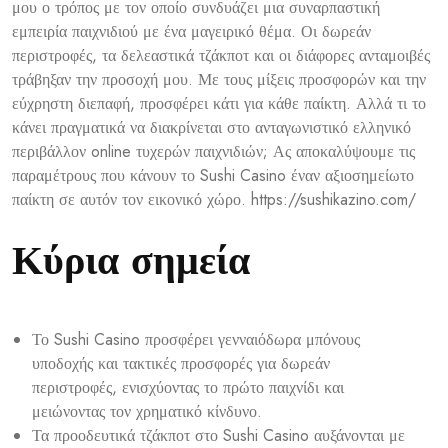
μου ο τρόπος με τον οποίο συνδυάζει μια συναρπαστική
εμπειρία παιχνιδιού με ένα μαγειρικό θέμα. Οι δωρεάν
περιστροφές, τα δελεαστικά τζάκποτ και οι διάφορες ανταμοιβές
τράβηξαν την προσοχή μου. Με τους μίξεις προσφορών και την
εύχρηστη διεπαφή, προσφέρει κάτι για κάθε παίκτη. Αλλά τι το
κάνει πραγματικά να διακρίνεται στο ανταγωνιστικό ελληνικό
περιβάλλον online τυχερών παιχνιδιών; Ας αποκαλύψουμε τις
παραμέτρους που κάνουν το Sushi Casino έναν αξιοσημείωτο
παίκτη σε αυτόν τον εικονικό χώρο.
https://sushikazino.com/
Κύρια σημεία
Το Sushi Casino προσφέρει γενναιόδωρα μπόνους
υποδοχής και τακτικές προσφορές για δωρεάν
περιστροφές, ενισχύοντας το πρώτο παιχνίδι και
μειώνοντας τον χρηματικό κίνδυνο.
Τα προοδευτικά τζάκποτ στο Sushi Casino αυξάνονται με