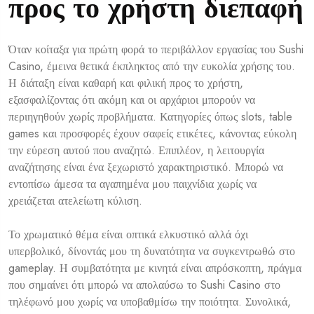
προς το χρήστη διεπαφή
Όταν κοίταξα για πρώτη φορά το περιβάλλον εργασίας του Sushi
Casino, έμεινα θετικά έκπληκτος από την ευκολία χρήσης του.
Η διάταξη είναι καθαρή και φιλική προς το χρήστη,
εξασφαλίζοντας ότι ακόμη και οι αρχάριοι μπορούν να
περιηγηθούν χωρίς προβλήματα. Κατηγορίες όπως slots, table
games και προσφορές έχουν σαφείς ετικέτες, κάνοντας εύκολη
την εύρεση αυτού που αναζητώ. Επιπλέον, η λειτουργία
αναζήτησης είναι ένα ξεχωριστό χαρακτηριστικό. Μπορώ να
εντοπίσω άμεσα τα αγαπημένα μου παιχνίδια χωρίς να
χρειάζεται ατελείωτη κύλιση.
Το χρωματικό θέμα είναι οπτικά ελκυστικό αλλά όχι
υπερβολικό, δίνοντάς μου τη δυνατότητα να συγκεντρωθώ στο
gameplay. Η συμβατότητα με κινητά είναι απρόσκοπτη, πράγμα
που σημαίνει ότι μπορώ να απολαύσω το Sushi Casino στο
τηλέφωνό μου χωρίς να υποβαθμίσω την ποιότητα. Συνολικά,