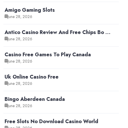
Amigo Gaming Slots
June 28, 2026
Antico Casino Review And Free Chips Bo …
June 28, 2026
Casino Free Games To Play Canada
June 28, 2026
Uk Online Casino Free
June 28, 2026
Bingo Aberdeen Canada
June 28, 2026
Free Slots No Download Casino World
June 28, 2026