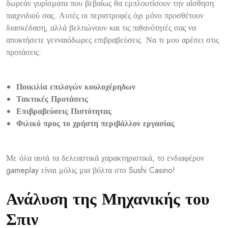
δωρεάν γυρίσματα που βεβαίως θα εμπλουτίσουν την αίσθηση
παιχνιδιού σας. Αυτές οι περιστροφές όχι μόνο προσθέτουν
διασκέδαση, αλλά βελτιώνουν και τις πιθανότητές σας να
αποκτήσετε γενναιόδωρες επιβραβεύσεις. Να τι μου αρέσει στις
προτάσεις:
Ποικιλία επιλογών κουλοχέρηδων
Τακτικές Προτάσεις
Επιβραβεύσεις Πιστότητας
Φιλικό προς το χρήστη περιβάλλον εργασίας
Με όλα αυτά τα δελεαστικά χαρακτηριστικά, το ενδιαφέρον
gameplay είναι μόλις μια βόλτα στο Sushi Casino!
Ανάλυση της Μηχανικής του
Σπιν