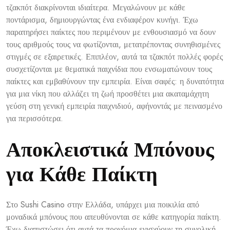
τζακπότ διακρίνονται ιδιαίτερα. Μεγαλώνουν με κάθε
ποντάρισμα, δημιουργώντας ένα ενδιαφέρον κυνήγι. Έχω
παρατηρήσει παίκτες που περιμένουν με ενθουσιασμό να δουν
τους αριθμούς τους να φωτίζονται, μετατρέποντας συνηθισμένες
στιγμές σε εξαιρετικές. Επιπλέον, αυτά τα τζακπότ πολλές φορές
συσχετίζονται με θεματικά παιχνίδια που ενσωματώνουν τους
παίκτες και εμβαθύνουν την εμπειρία. Είναι σαφές: η δυνατότητα
για μια νίκη που αλλάζει τη ζωή προσθέτει μια ακαταμάχητη
γεύση στη γενική εμπειρία παιχνιδιού, αφήνοντάς με πεινασμένο
για περισσότερα.
Αποκλειστικά Μπόνους
για Κάθε Παίκτη
Στο Sushi Casino στην Ελλάδα, υπάρχει μια ποικιλία από
μοναδικά μπόνους που απευθύνονται σε κάθε κατηγορία παίκτη.
Έχω διαπιστώσει ότι αυτά τα προνόμια ενισχύουν τη συνολική