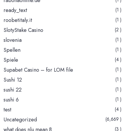
rabonaonline.de
ready_text
(1 )
roobetitaly.it
(1 )
SlotyStake Casino
(2 )
slovenia
(1 )
Spellen
(1 )
Spiele
(4 )
Supabet Casino – for LOM file
(1 )
Sushi 12
(1 )
sushi 22
(1 )
sushi 6
(1 )
test
(4 )
Uncategorized
(6,669 )
what does nlu mean 8
(3 )