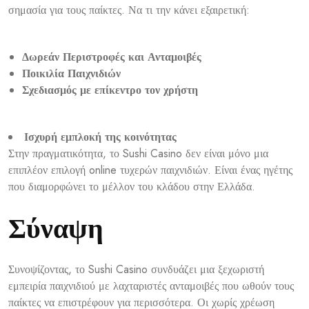
σημασία για τους παίκτες. Να τι την κάνει εξαιρετική:
Δωρεάν Περιστροφές και Ανταμοιβές
Ποικιλία Παιχνιδιών
Σχεδιασμός με επίκεντρο τον χρήστη
Ισχυρή εμπλοκή της κοινότητας
Στην πραγματικότητα, το Sushi Casino δεν είναι μόνο μια
επιπλέον επιλογή online τυχερών παιχνιδιών. Είναι ένας ηγέτης
που διαμορφώνει το μέλλον του κλάδου στην Ελλάδα.
Σύναψη
Συνοψίζοντας, το Sushi Casino συνδυάζει μια ξεχωριστή
εμπειρία παιχνιδιού με λαχταριστές ανταμοιβές που ωθούν τους
παίκτες να επιστρέφουν για περισσότερα. Οι χωρίς χρέωση