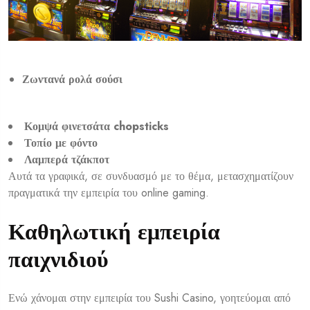
Ζωντανά ρολά σούσι
Κομψά φινετσάτα chopsticks
Τοπίο με φόντο
Λαμπερά τζάκποτ
Αυτά τα γραφικά, σε συνδυασμό με το θέμα, μετασχηματίζουν
πραγματικά την εμπειρία του online gaming.
Καθηλωτική εμπειρία
παιχνιδιού
Ενώ χάνομαι στην εμπειρία του Sushi Casino, γοητεύομαι από