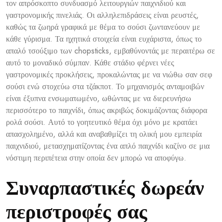
τον απρόσκοπτο συνδυασμό λειτουργιών παιχνιδιού και
γαστρονομικής πινελιάς. Οι αλληλεπιδράσεις είναι ρευστές,
καθώς τα ζωηρά γραφικά με θέμα το σούσι ζωντανεύουν με
κάθε γύρισμα. Τα ηχητικά στοιχεία είναι ευχάριστα, όπως το
απαλό τσούξιμο των chopsticks, εμβαθύνοντάς με περαιτέρω σε
αυτό το μοναδικό σύμπαν. Κάθε στάδιο φέρνει νέες
γαστρονομικές προκλήσεις, προκαλώντας με να νιώθω σαν σεφ
σούσι ενώ στοχεύω στα τζάκποτ. Το μηχανισμός ανταμοιβών
είναι έξυπνα ενσωματωμένο, ωθώντας με να διερευνήσω
περισσότερο το παιχνίδι, όπως ακριβώς δοκιμάζοντας διάφορα
ρολά σούσι. Αυτό το γοητευτικό θέμα όχι μόνο με κρατάει
απασχολημένο, αλλά και αναβαθμίζει τη ολική μου εμπειρία
παιχνιδιού, μετασχηματίζοντας ένα απλό παιχνίδι καζίνο σε μια
νόστιμη περιπέτεια στην οποία δεν μπορώ να αποφύγω.
Συναρπαστικές δωρεάν
περιστροφές σας