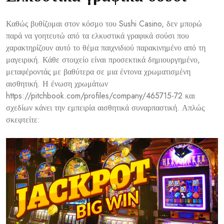
Καθώς βυθίζομαι στον κόσμο του Sushi Casino, δεν μπορώ
παρά να γοητευτώ από τα ελκυστικά γραφικά σούσι που
χαρακτηρίζουν αυτό το θέμα παιχνιδιού παρακινημένο από τη
μαγειρική. Κάθε στοιχείο είναι προσεκτικά δημιουργημένο,
μεταφέροντάς με βαθύτερα σε μια έντονα χρωματισμένη
αισθητική. Η ένωση χρωμάτων
https://pitchbook.com/profiles/company/465715-72
και
σχεδίων κάνει την εμπειρία αισθητικά συναρπαστική. Απλώς
σκεφτείτε: