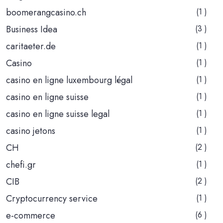
boomerangcasino.ch
(1 )
Business Idea
(3 )
caritaeter.de
(1 )
Casino
(1 )
casino en ligne luxembourg légal
(1 )
casino en ligne suisse
(1 )
casino en ligne suisse legal
(1 )
casino jetons
(1 )
CH
(2 )
chefi.gr
(1 )
CIB
(2 )
Cryptocurrency service
(1 )
e-commerce
(6 )