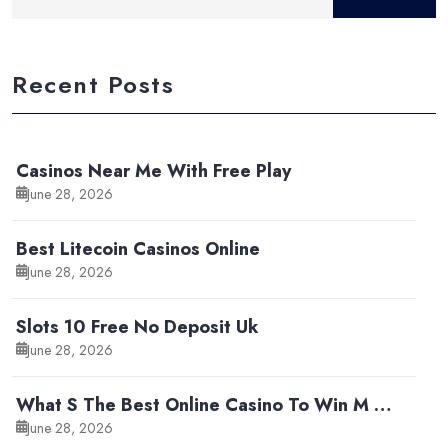
Recent Posts
Casinos Near Me With Free Play
June 28, 2026
Best Litecoin Casinos Online
June 28, 2026
Slots 10 Free No Deposit Uk
June 28, 2026
What S The Best Online Casino To Win M …
June 28, 2026