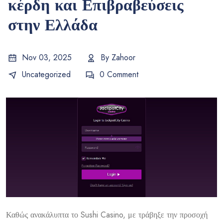
κέρδη και Επιβραβεύσεις
στην Ελλάδα
Nov 03, 2025
By
Zahoor
Uncategorized
0 Comment
Καθώς ανακάλυπτα το Sushi Casino, με τράβηξε την προσοχή