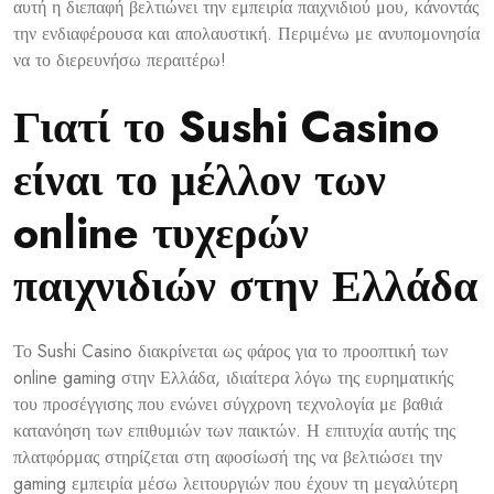
αυτή η διεπαφή βελτιώνει την εμπειρία παιχνιδιού μου, κάνοντάς
την ενδιαφέρουσα και απολαυστική. Περιμένω με ανυπομονησία
να το διερευνήσω περαιτέρω!
Γιατί το Sushi Casino
είναι το μέλλον των
online τυχερών
παιχνιδιών στην Ελλάδα
Το Sushi Casino διακρίνεται ως φάρος για το προοπτική των
online gaming στην Ελλάδα, ιδιαίτερα λόγω της ευρηματικής
του προσέγγισης που ενώνει σύγχρονη τεχνολογία με βαθιά
κατανόηση των επιθυμιών των παικτών. Η επιτυχία αυτής της
πλατφόρμας στηρίζεται στη αφοσίωσή της να βελτιώσει την
gaming εμπειρία μέσω λειτουργιών που έχουν τη μεγαλύτερη