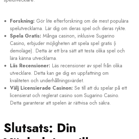
Forskning:
Gör lite efterforskning om de mest populära
spelutvecklarna. Lär dig om deras spel och deras rykte.
Spela Gratis:
Många casinon, inklusive Sugarino
Casino, erbjuder möjligheten att spela spel gratis (i
demoläge). Detta är ett bra sätt att testa olika spel och
lära känna utvecklarna.
Läs Recensioner:
Läs recensioner av spel från olika
utvecklare. Detta kan ge dig en uppfattning om
kvaliteten och underhållningsvärdet.
Välj Licensierade Casinon:
Se till att du spelar på ett
licensierat och reglerat casino som Sugarino Casino.
Detta garanterar att spelen är rättvisa och säkra.
Slutsats: Din