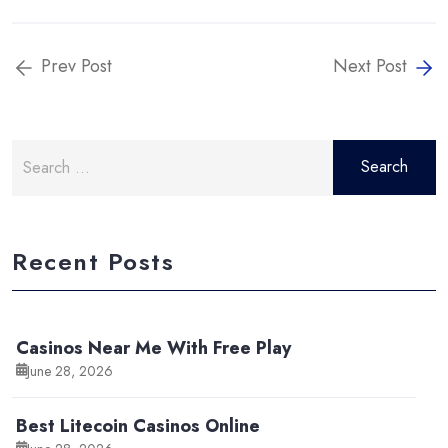
Prev Post
Next Post
Search
for:
Recent Posts
Casinos Near Me With Free Play
June 28, 2026
Best Litecoin Casinos Online