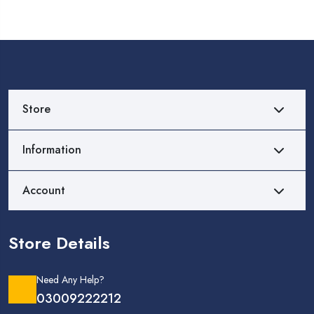
Store
Information
Account
Store Details
Need Any Help?
03009222212