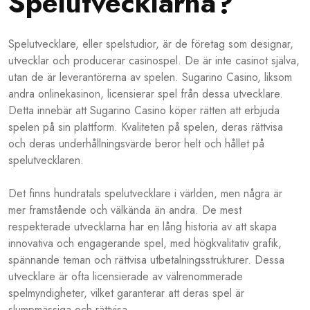
Spelutvecklarna?
Spelutvecklare, eller spelstudior, är de företag som designar,
utvecklar och producerar casinospel. De är inte casinot själva,
utan de är leverantörerna av spelen. Sugarino Casino, liksom
andra onlinekasinon, licensierar spel från dessa utvecklare.
Detta innebär att Sugarino Casino köper rätten att erbjuda
spelen på sin plattform. Kvaliteten på spelen, deras rättvisa
och deras underhållningsvärde beror helt och hållet på
spelutvecklaren.
Det finns hundratals spelutvecklare i världen, men några är
mer framstående och välkända än andra. De mest
respekterade utvecklarna har en lång historia av att skapa
innovativa och engagerande spel, med högkvalitativ grafik,
spännande teman och rättvisa utbetalningsstrukturer. Dessa
utvecklare är ofta licensierade av välrenommerade
spelmyndigheter, vilket garanterar att deras spel är
slumpmässiga och rättvisa.