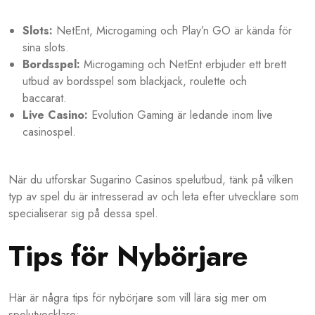
Slots:
NetEnt, Microgaming och Play’n GO är kända för
sina slots.
Bordsspel:
Microgaming och NetEnt erbjuder ett brett
utbud av bordsspel som blackjack, roulette och
baccarat.
Live Casino:
Evolution Gaming är ledande inom live
casinospel.
När du utforskar Sugarino Casinos spelutbud, tänk på vilken
typ av spel du är intresserad av och leta efter utvecklare som
specialiserar sig på dessa spel.
Tips för Nybörjare
Här är några tips för nybörjare som vill lära sig mer om
spelutvecklare: