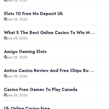
June 28, 2026
Slots 10 Free No Deposit Uk
June 28, 2026
What S The Best Online Casino To Win M …
June 28, 2026
Amigo Gaming Slots
June 28, 2026
Antico Casino Review And Free Chips Bo …
June 28, 2026
Casino Free Games To Play Canada
June 28, 2026
Uk Online Casino Free