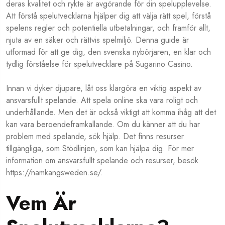
deras kvalitet och rykte är avgörande för din spelupplevelse.
Att förstå spelutvecklarna hjälper dig att välja rätt spel, förstå
spelens regler och potentiella utbetalningar, och framför allt,
njuta av en säker och rättvis spelmiljö. Denna guide är
utformad för att ge dig, den svenska nybörjaren, en klar och
tydlig förståelse för spelutvecklare på Sugarino Casino.
Innan vi dyker djupare, låt oss klargöra en viktig aspekt av
ansvarsfullt spelande. Att spela online ska vara roligt och
underhållande. Men det är också viktigt att komma ihåg att det
kan vara beroendeframkallande. Om du känner att du har
problem med spelande, sök hjälp. Det finns resurser
tillgängliga, som Stödlinjen, som kan hjälpa dig. För mer
information om ansvarsfullt spelande och resurser, besök
https://namkangsweden.se/.
Vem Är