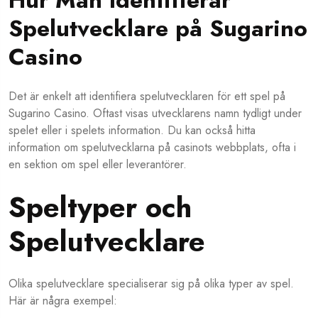
Spelutvecklare på Sugarino
Casino
Det är enkelt att identifiera spelutvecklaren för ett spel på
Sugarino Casino. Oftast visas utvecklarens namn tydligt under
spelet eller i spelets information. Du kan också hitta
information om spelutvecklarna på casinots webbplats, ofta i
en sektion om spel eller leverantörer.
Speltyper och
Spelutvecklare
Olika spelutvecklare specialiserar sig på olika typer av spel.
Här är några exempel: