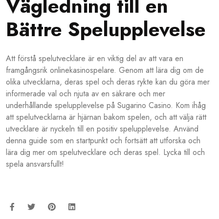
Vägledning till en
Bättre Spelupplevelse
Att förstå spelutvecklare är en viktig del av att vara en
framgångsrik onlinekasinospelare. Genom att lära dig om de
olika utvecklarna, deras spel och deras rykte kan du göra mer
informerade val och njuta av en säkrare och mer
underhållande spelupplevelse på Sugarino Casino. Kom ihåg
att spelutvecklarna är hjärnan bakom spelen, och att välja rätt
utvecklare är nyckeln till en positiv spelupplevelse. Använd
denna guide som en startpunkt och fortsätt att utforska och
lära dig mer om spelutvecklare och deras spel. Lycka till och
spela ansvarsfullt!