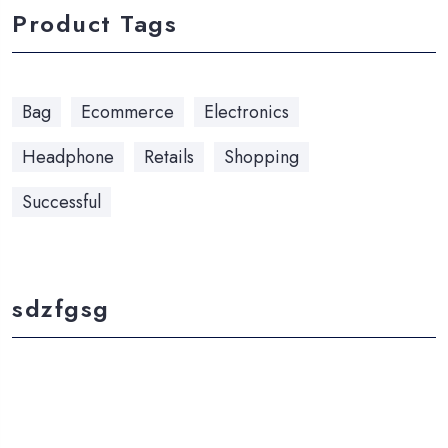
Product Tags
Bag
Ecommerce
Electronics
Headphone
Retails
Shopping
Successful
sdzfgsg