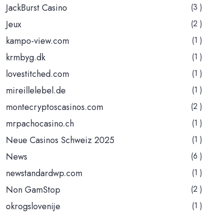
JackBurst Casino
(3 )
Jeux
(2 )
kampo-view.com
(1 )
krmbyg.dk
(1 )
lovestitched.com
(1 )
mireillelebel.de
(1 )
montecryptoscasinos.com
(2 )
mrpachocasino.ch
(1 )
Neue Casinos Schweiz 2025
(1 )
News
(6 )
newstandardwp.com
(1 )
Non GamStop
(2 )
okrogslovenije
(1 )