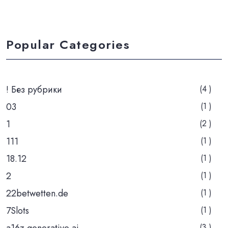
Popular Categories
! Без рубрики
(4 )
03
(1 )
1
(2 )
111
(1 )
18.12
(1 )
2
(1 )
22betwetten.de
(1 )
7Slots
(1 )
a16z generative ai
(3 )