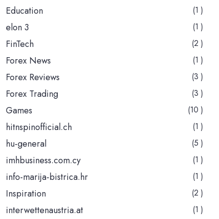
Education
(1 )
elon 3
(1 )
FinTech
(2 )
Forex News
(1 )
Forex Reviews
(3 )
Forex Trading
(3 )
Games
(10 )
hitnspinofficial.ch
(1 )
hu-general
(5 )
imhbusiness.com.cy
(1 )
info-marija-bistrica.hr
(1 )
Inspiration
(2 )
interwettenaustria.at
(1 )