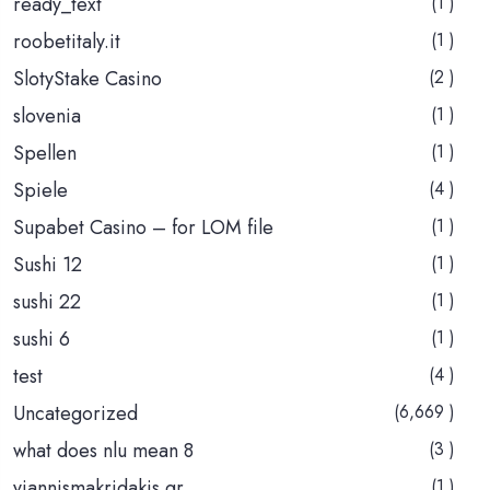
ready_text
(1 )
roobetitaly.it
(1 )
SlotyStake Casino
(2 )
slovenia
(1 )
Spellen
(1 )
Spiele
(4 )
Supabet Casino – for LOM file
(1 )
Sushi 12
(1 )
sushi 22
(1 )
sushi 6
(1 )
test
(4 )
Uncategorized
(6,669 )
what does nlu mean 8
(3 )
yiannismakridakis.gr
(1 )