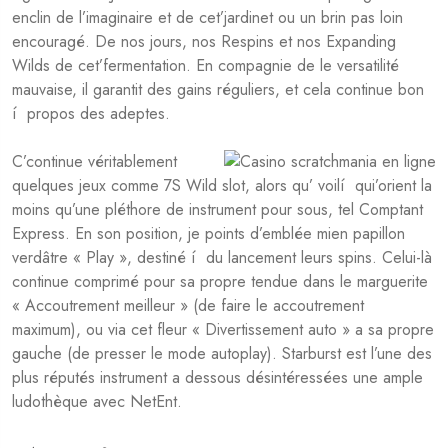
enclin de l’imaginaire et de cet’jardinet ou un brin pas loin
encouragé. De nos jours, nos Respins et nos Expanding
Wilds de cet’fermentation. En compagnie de le versatilité
mauvaise, il garantit des gains réguliers, et cela continue bon
í propos des adeptes.
C’continue véritablement
quelques jeux comme 7S Wild slot, alors qu’ voilí qui’orient la
moins qu’une pléthore de instrument pour sous, tel Comptant
Express. En son position, je points d’emblée mien papillon
verdâtre « Play », destiné í du lancement leurs spins. Celui-là
continue comprimé pour sa propre tendue dans le marguerite
« Accoutrement meilleur » (de faire le accoutrement
maximum), ou via cet fleur « Divertissement auto » a sa propre
gauche (de presser le mode autoplay). Starburst est l’une des
plus réputés instrument a dessous désintéressées une ample
ludothèque avec NetEnt.