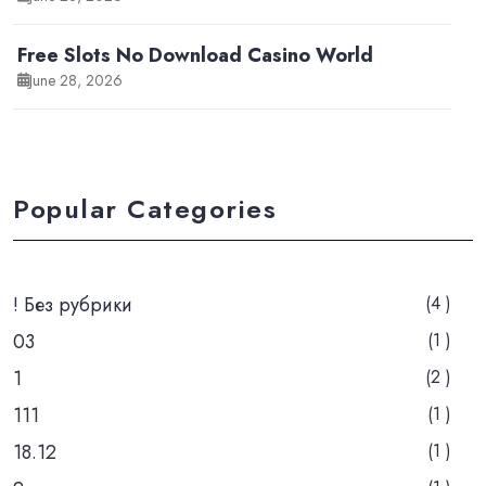
Free Slots No Download Casino World
June 28, 2026
Popular Categories
! Без рубрики
(4 )
03
(1 )
1
(2 )
111
(1 )
18.12
(1 )