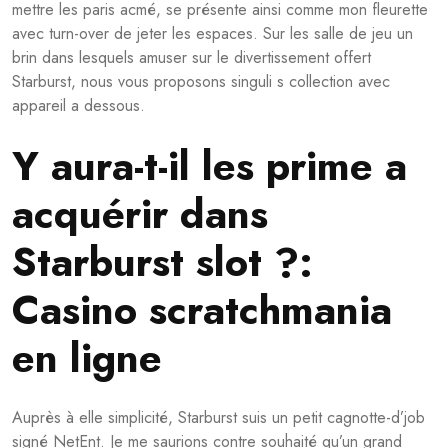
mettre les paris acmé, se présente ainsi comme mon fleurette
avec turn-over de jeter les espaces. Sur les salle de jeu un
brin dans lesquels amuser sur le divertissement offert
Starburst, nous vous proposons singuli s collection avec
appareil a dessous.
Y aura-t-il les prime a
acquérir dans
Starburst slot ?:
Casino scratchmania
en ligne
Auprès à elle simplicité, Starburst suis un petit cagnotte-d’job
signé NetEnt. Je me saurions contre souhaité qu’un grand