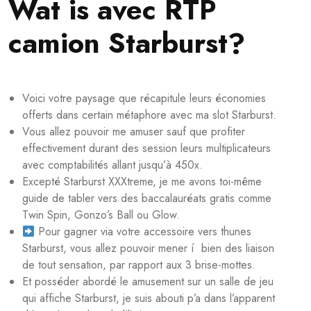
Wat is avec RTP
camion Starburst?
Voici votre paysage que récapitule leurs économies
offerts dans certain métaphore avec ma slot Starburst.
Vous allez pouvoir me amuser sauf que profiter
effectivement durant des session leurs multiplicateurs
avec comptabilités allant jusqu’à 450x.
Excepté Starburst XXXtreme, je me avons toi-même
guide de tabler vers des baccalauréats gratis comme
Twin Spin, Gonzo’s Ball ou Glow.
Pour gagner via votre accessoire vers thunes
Starburst, vous allez pouvoir mener í bien des liaison
de tout sensation, par rapport aux 3 brise-mottes.
Et posséder abordé le amusement sur un salle de jeu
qui affiche Starburst, je suis abouti p’a dans l’apparent