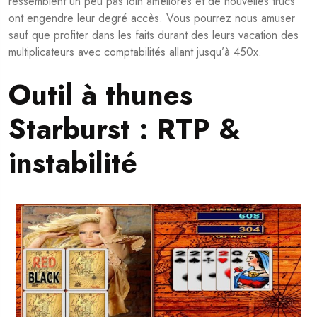
ressemblent un peu pas loin améliorés et de nouvelles trucs
ont engendre leur degré accès. Vous pourrez nous amuser
sauf que profiter dans les faits durant des leurs vacation des
multiplicateurs avec comptabilités allant jusqu’à 450x.
Outil à thunes
Starburst : RTP &
instabilité