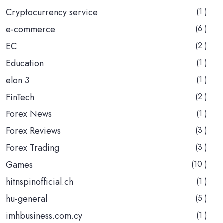
Cryptocurrency service
(1 )
e-commerce
(6 )
EC
(2 )
Education
(1 )
elon 3
(1 )
FinTech
(2 )
Forex News
(1 )
Forex Reviews
(3 )
Forex Trading
(3 )
Games
(10 )
hitnspinofficial.ch
(1 )
hu-general
(5 )
imhbusiness.com.cy
(1 )