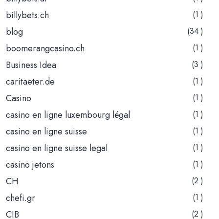
billybets.ch
(1 )
blog
(34 )
boomerangcasino.ch
(1 )
Business Idea
(3 )
caritaeter.de
(1 )
Casino
(1 )
casino en ligne luxembourg légal
(1 )
casino en ligne suisse
(1 )
casino en ligne suisse legal
(1 )
casino jetons
(1 )
CH
(2 )
chefi.gr
(1 )
CIB
(2 )