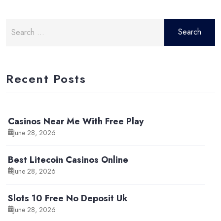
Search
for:
Recent Posts
Casinos Near Me With Free Play
June 28, 2026
Best Litecoin Casinos Online
June 28, 2026
Slots 10 Free No Deposit Uk
June 28, 2026