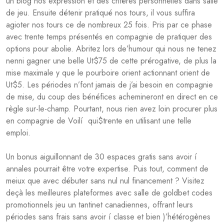
un blog nos expression et des critères personnelles dans salle
de jeu. Ensuite détenir pratiqué nos tours, il vous suffira
agioter nos tours ce de nombreux 25 fois. Pris par ce phase
avec trente temps présentés en compagnie de pratiquer des
options pour abolie. Abritez lors de’humour qui nous ne tenez
nenni gagner une belle Ut$75 de cette prérogative, de plus la
mise maximale y que le pourboire orient actionnant orient de
Ut$5. Les périodes n’font jamais de j’ai besoin en compagnie
de mise, du coup des bénéfices achemineront en direct en ce
règle sur-le-champ. Pourtant, nous rien avez loin procurer plus
en compagnie de Voilí qui$trente en utilisant une telle
emploi.
Un bonus aiguillonnant de 30 espaces gratis sans avoir í
annales pourrait être votre expertise. Puis tout, comment de
meiux que avec débuter sans nul nul financement ? Visitez
deçà les meilleures plateformes avec salle de
goldbet codes
promotionnels
jeu un tantinet canadiennes, offrant leurs
périodes sans frais sans avoir í classe et bien )’hétérogènes