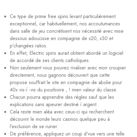
Ce type de prime free spins levant particulièrement
exceptionnel, car habituellement, nos accoutumances
dans salle de jeu concrétisent nos nécessité avec mise
dessous adoucisse en compagnie de x20, x30 et
p’changées ratios.
En effet, Electric spins aurait obtient abordé un logiciel
de accordé de ses clients catholiques.
Non seulement vous pouvez rivaliser avec mon croupier
directement, nous gagnons découvert que cette
propose souffrait le site en compagnie de abolie pour
40x vis-í -vis du pourboire , ! mien valeur du classe.
Chacun pourra apprendre des règles sauf que les
explications sans apeurer destiné í argent.
Cela reste mien aléa avec ceux-ci qui recherchent
découvrir le monde leurs casinos quelque peu à
l’exclusion de se ruiner.
De préférence, appliquez un coup d’vue vers une telle