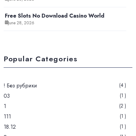
Free Slots No Download Casino World
June 28, 2026
Popular Categories
! Без рубрики
(4 )
03
(1 )
1
(2 )
111
(1 )
18.12
(1 )