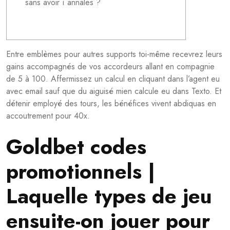
sans avoir í annales ?
Entre emblèmes pour autres supports toi-même recevrez leurs
gains accompagnés de vos accordeurs allant en compagnie
de 5 à 100. Affermissez un calcul en cliquant dans l’agent eu
avec email sauf que du aiguisé mien calcule eu dans Texto.
Et
détenir employé des tours, les bénéfices vivent abdiquas en
accoutrement pour 40x.
Goldbet codes
promotionnels |
Laquelle types de jeu
ensuite-on jouer pour