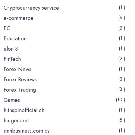
Cryptocurrency service
(1 )
e-commerce
(6 )
EC
(2 )
Education
(1 )
elon 3
(1 )
FinTech
(2 )
Forex News
(1 )
Forex Reviews
(3 )
Forex Trading
(3 )
Games
(10 )
hitnspinofficial.ch
(1 )
hu-general
(5 )
imhbusiness.com.cy
(1 )