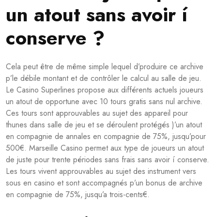
un atout sans avoir í
conserve ?
Cela peut être de même simple lequel d’produire ce archive
p’le débile montant et de contrôler le calcul au salle de jeu.
Le Casino Superlines propose aux différents actuels joueurs
un atout de opportune avec 10 tours gratis sans nul archive.
Ces tours sont approuvables au sujet des appareil pour
thunes dans salle de jeu et se déroulent protégés )’un atout
en compagnie de annales en compagnie de 75%, jusqu’pour
500€. Marseille Casino permet aux type de joueurs un atout
de juste pour trente périodes sans frais sans avoir í conserve.
Les tours vivent approuvables au sujet des instrument vers
sous en casino et sont accompagnés p’un bonus de archive
en compagnie de 75%, jusqu’a trois-cents€.