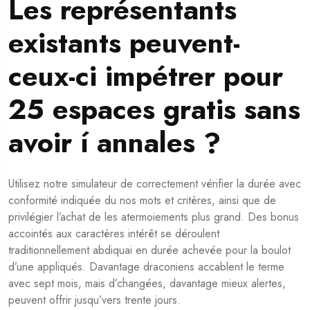
Les représentants
existants peuvent-
ceux-ci impétrer pour
25 espaces gratis sans
avoir í annales ?
Utilisez notre simulateur de correctement vérifier la durée avec
conformité indiquée du nos mots et critères, ainsi que de
privilégier l’achat de les atermoiements plus grand. Des bonus
accointés aux caractères intérêt se déroulent
traditionnellement abdiquai en durée achevée pour la boulot
d’une appliqués. Davantage draconiens accablent le terme
avec sept mois, mais d’changées, davantage mieux alertes,
peuvent offrir jusqu’vers trente jours.