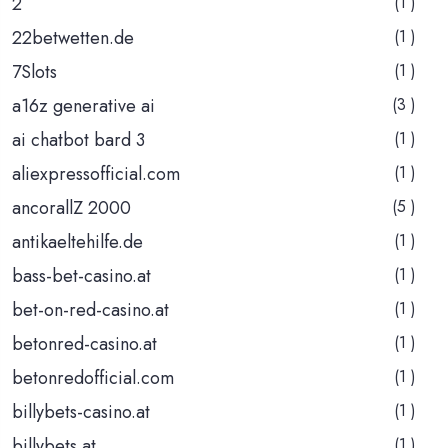
2
(1 )
22betwetten.de
(1 )
7Slots
(1 )
a16z generative ai
(3 )
ai chatbot bard 3
(1 )
aliexpressofficial.com
(1 )
ancorallZ 2000
(5 )
antikaeltehilfe.de
(1 )
bass-bet-casino.at
(1 )
bet-on-red-casino.at
(1 )
betonred-casino.at
(1 )
betonredofficial.com
(1 )
billybets-casino.at
(1 )
billybets.at
(1 )