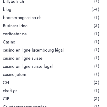
billybets.ch
(1 )
blog
(34 )
boomerangcasino.ch
(1 )
Business Idea
(3 )
caritaeter.de
(1 )
Casino
(1 )
casino en ligne luxembourg légal
(1 )
casino en ligne suisse
(1 )
casino en ligne suisse legal
(1 )
casino jetons
(1 )
CH
(2 )
chefi.gr
(1 )
CIB
(2 )
Cryptocurrency service
(1 )