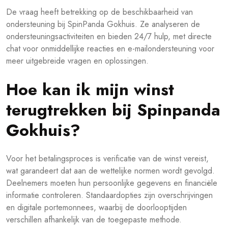
De vraag heeft betrekking op de beschikbaarheid van
ondersteuning bij SpinPanda Gokhuis. Ze analyseren de
ondersteuningsactiviteiten en bieden 24/7 hulp, met directe
chat voor onmiddellijke reacties en e-mailondersteuning voor
meer uitgebreide vragen en oplossingen.
Hoe kan ik mijn winst
terugtrekken bij Spinpanda
Gokhuis?
Voor het betalingsproces is verificatie van de winst vereist,
wat garandeert dat aan de wettelijke normen wordt gevolgd.
Deelnemers moeten hun persoonlijke gegevens en financiële
informatie controleren. Standaardopties zijn overschrijvingen
en digitale portemonnees, waarbij de doorlooptijden
verschillen afhankelijk van de toegepaste methode.