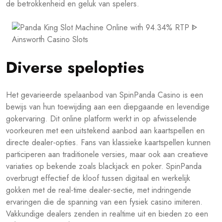
de betrokkenheid en geluk van spelers.
Diverse spelopties
Het gevarieerde spelaanbod van SpinPanda Casino is een
bewijs van hun toewijding aan een diepgaande en levendige
gokervaring. Dit online platform werkt in op afwisselende
voorkeuren met een uitstekend aanbod aan kaartspellen en
directe dealer-opties. Fans van klassieke kaartspellen kunnen
participeren aan traditionele versies, maar ook aan creatieve
variaties op bekende zoals blackjack en poker. SpinPanda
overbrugt effectief de kloof tussen digitaal en werkelijk
gokken met de real-time dealer-sectie, met indringende
ervaringen die de spanning van een fysiek casino imiteren.
Vakkundige dealers zenden in realtime uit en bieden zo een