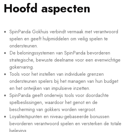
Hoofd aspecten
SpinPanda Gokhuis verbindt vermaak met verantwoord
spelen en geeft hulpmiddelen om veilig spelen te
ondersteunen.
De beloningssystemen van SpinPanda bevorderen
strategische, bewuste deelname voor een evenwichtige
gokervaring.
Tools voor het instellen van individuele grenzen
ondersteunen spelers bij het managen van hun budget
en het ontwijken van impulsieve inzetten.
SpinPanda geeft onderwijs tools voor doordachte
spelbeslissingen, waardoor het genot en de
bescherming van gokkers worden vergroot.
Loyaliteitspunten en niveau-gebaseerde bonussen
bevorderen verantwoord spelen en versterken de totale
beleving.