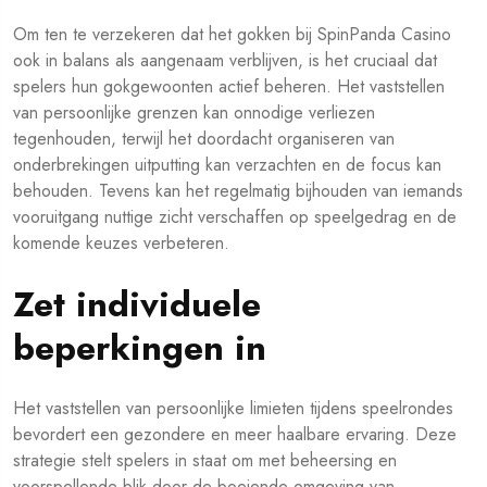
Om ten te verzekeren dat het gokken bij SpinPanda Casino
ook in balans als aangenaam verblijven, is het cruciaal dat
spelers hun gokgewoonten actief beheren. Het vaststellen
van persoonlijke grenzen kan onnodige verliezen
tegenhouden, terwijl het doordacht organiseren van
onderbrekingen uitputting kan verzachten en de focus kan
behouden. Tevens kan het regelmatig bijhouden van iemands
vooruitgang nuttige zicht verschaffen op speelgedrag en de
komende keuzes verbeteren.
Zet individuele
beperkingen in
Het vaststellen van persoonlijke limieten tijdens speelrondes
bevordert een gezondere en meer haalbare ervaring. Deze
strategie stelt spelers in staat om met beheersing en
voorspellende blik door de boeiende omgeving van