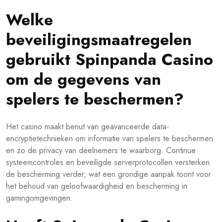
Welke
beveiligingsmaatregelen
gebruikt Spinpanda Casino
om de gegevens van
spelers te beschermen?
Het casino maakt benut van geavanceerde data-
encryptietechnieken om informatie van spelers te beschermen
en zo de privacy van deelnemers te waarborg. Continue
systeemcontroles en beveiligde serverprotocollen versterken
de bescherming verder, wat een grondige aanpak toont voor
het behoud van geloofwaardigheid en bescherming in
gamingomgevingen.