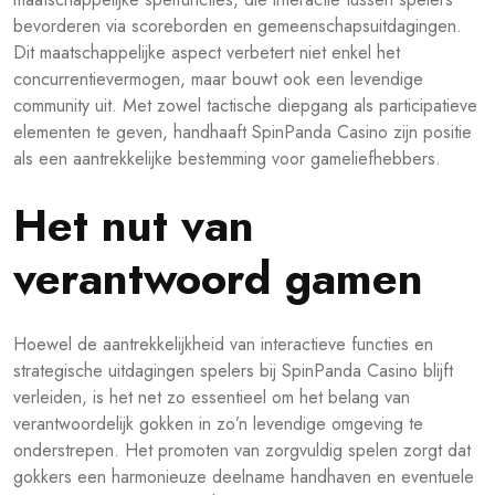
bevorderen via scoreborden en gemeenschapsuitdagingen.
Dit maatschappelijke aspect verbetert niet enkel het
concurrentievermogen, maar bouwt ook een levendige
community uit. Met zowel tactische diepgang als participatieve
elementen te geven, handhaaft SpinPanda Casino zijn positie
als een aantrekkelijke bestemming voor gameliefhebbers.
Het nut van
verantwoord gamen
Hoewel de aantrekkelijkheid van interactieve functies en
strategische uitdagingen spelers bij SpinPanda Casino blijft
verleiden, is het net zo essentieel om het belang van
verantwoordelijk gokken in zo’n levendige omgeving te
onderstrepen. Het promoten van zorgvuldig spelen zorgt dat
gokkers een harmonieuze deelname handhaven en eventuele