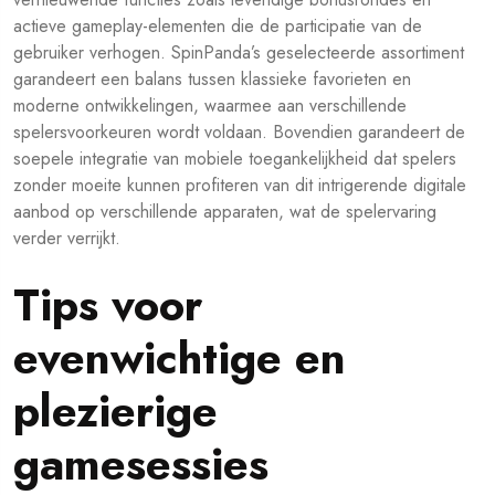
actieve gameplay-elementen die de participatie van de
gebruiker verhogen. SpinPanda’s geselecteerde assortiment
garandeert een balans tussen klassieke favorieten en
moderne ontwikkelingen, waarmee aan verschillende
spelersvoorkeuren wordt voldaan. Bovendien garandeert de
soepele integratie van mobiele toegankelijkheid dat spelers
zonder moeite kunnen profiteren van dit intrigerende digitale
aanbod op verschillende apparaten, wat de spelervaring
verder verrijkt.
Tips voor
evenwichtige en
plezierige
gamesessies