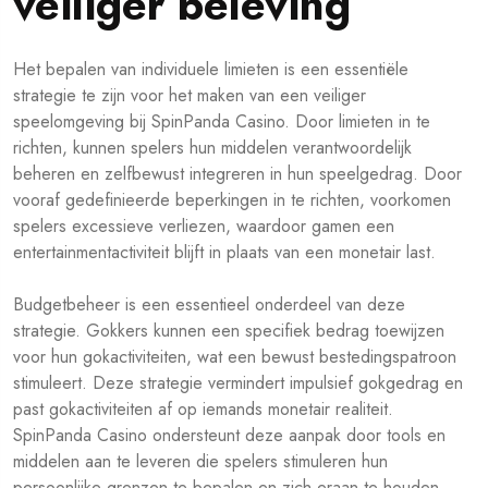
veiliger beleving
Het bepalen van individuele limieten is een essentiële
strategie te zijn voor het maken van een veiliger
speelomgeving bij SpinPanda Casino. Door limieten in te
richten, kunnen spelers hun middelen verantwoordelijk
beheren en zelfbewust integreren in hun speelgedrag. Door
vooraf gedefinieerde beperkingen in te richten, voorkomen
spelers excessieve verliezen, waardoor gamen een
entertainmentactiviteit blijft in plaats van een monetair last.
Budgetbeheer is een essentieel onderdeel van deze
strategie. Gokkers kunnen een specifiek bedrag toewijzen
voor hun gokactiviteiten, wat een bewust bestedingspatroon
stimuleert. Deze strategie vermindert impulsief gokgedrag en
past gokactiviteiten af op iemands monetair realiteit.
SpinPanda Casino ondersteunt deze aanpak door tools en
middelen aan te leveren die spelers stimuleren hun
persoonlijke grenzen te bepalen en zich eraan te houden.