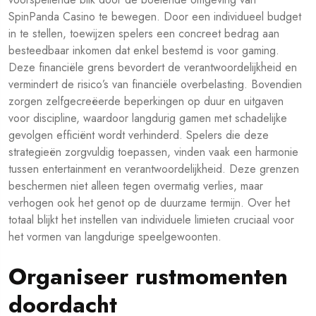
SpinPanda Casino te bewegen. Door een individueel budget
in te stellen, toewijzen spelers een concreet bedrag aan
besteedbaar inkomen dat enkel bestemd is voor gaming.
Deze financiële grens bevordert de verantwoordelijkheid en
vermindert de risico’s van financiële overbelasting. Bovendien
zorgen zelfgecreëerde beperkingen op duur en uitgaven
voor discipline, waardoor langdurig gamen met schadelijke
gevolgen efficiënt wordt verhinderd. Spelers die deze
strategieën zorgvuldig toepassen, vinden vaak een harmonie
tussen entertainment en verantwoordelijkheid. Deze grenzen
beschermen niet alleen tegen overmatig verlies, maar
verhogen ook het genot op de duurzame termijn. Over het
totaal blijkt het instellen van individuele limieten cruciaal voor
het vormen van langdurige speelgewoonten.
Organiseer rustmomenten
doordacht