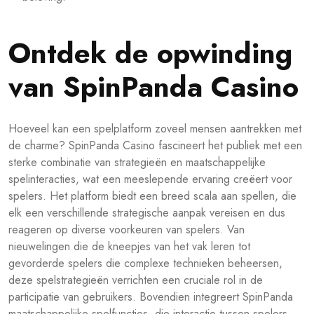
Ontdek de opwinding
van SpinPanda Casino
Hoeveel kan een spelplatform zoveel mensen aantrekken met
de charme? SpinPanda Casino fascineert het publiek met een
sterke combinatie van strategieën en maatschappelijke
spelinteracties, wat een meeslepende ervaring creëert voor
spelers. Het platform biedt een breed scala aan spellen, die
elk een verschillende strategische aanpak vereisen en dus
reageren op diverse voorkeuren van spelers. Van
nieuwelingen die de kneepjes van het vak leren tot
gevorderde spelers die complexe technieken beheersen,
deze spelstrategieën verrichten een cruciale rol in de
participatie van gebruikers. Bovendien integreert SpinPanda
maatschappelijke spelfuncties, die interactie tussen spelers