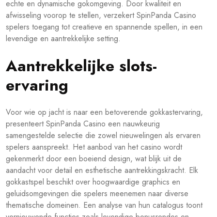
echte en dynamische gokomgeving. Door kwaliteit en
afwisseling voorop te stellen, verzekert SpinPanda Casino
spelers toegang tot creatieve en spannende spellen, in een
levendige en aantrekkelijke setting.
Aantrekkelijke slots-
ervaring
Voor wie op jacht is naar een betoverende gokkastervaring,
presenteert SpinPanda Casino een nauwkeurig
samengestelde selectie die zowel nieuwelingen als ervaren
spelers aanspreekt. Het aanbod van het casino wordt
gekenmerkt door een boeiend design, wat blijk uit de
aandacht voor detail en esthetische aantrekkingskracht. Elk
gokkastspel beschikt over hoogwaardige graphics en
geluidsomgevingen die spelers meenemen naar diverse
thematische domeinen. Een analyse van hun catalogus toont
vernieuwende functies zoals levendige bonusrondes en