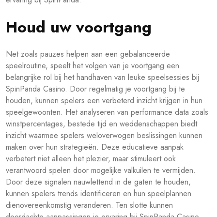
Houd uw voortgang
Net zoals pauzes helpen aan een gebalanceerde
speelroutine, speelt het volgen van je voortgang een
belangrijke rol bij het handhaven van leuke speelsessies bij
SpinPanda Casino. Door regelmatig je voortgang bij te
houden, kunnen spelers een verbeterd inzicht krijgen in hun
speelgewoonten. Het analyseren van performance data zoals
winstpercentages, bestede tijd en weddenschappen biedt
inzicht waarmee spelers weloverwogen beslissingen kunnen
maken over hun strategieën. Deze educatieve aanpak
verbetert niet alleen het plezier, maar stimuleert ook
verantwoord spelen door mogelijke valkuilen te vermijden.
Door deze signalen nauwlettend in de gaten te houden,
kunnen spelers trends identificeren en hun speelplannen
dienovereenkomstig veranderen. Ten slotte kunnen
doordachte aanpassingen je ervaring bij SpinPanda Casino