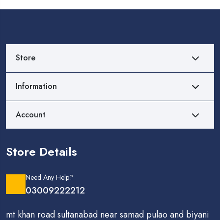
Store
Information
Account
Store Details
Need Any Help?
03009222212
mt khan road sultanabad near samad pulao and biyani