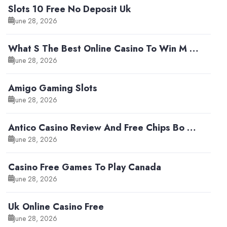
Slots 10 Free No Deposit Uk
June 28, 2026
What S The Best Online Casino To Win M …
June 28, 2026
Amigo Gaming Slots
June 28, 2026
Antico Casino Review And Free Chips Bo …
June 28, 2026
Casino Free Games To Play Canada
June 28, 2026
Uk Online Casino Free
June 28, 2026