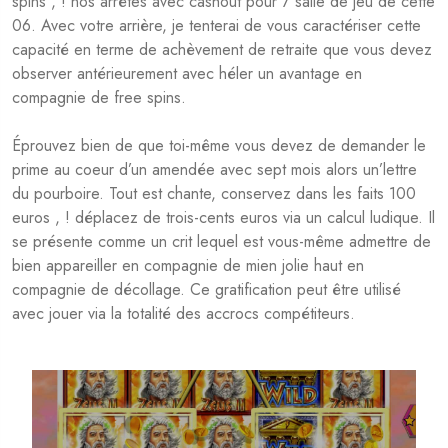
spins , ! nos arrêtes avec cashout pour 7 salle de jeu de cette
06. Avec votre arrière, je tenterai de vous caractériser cette
capacité en terme de achèvement de retraite que vous devez
observer antérieurement avec héler un avantage en
compagnie de free spins.
Éprouvez bien de que toi-même vous devez de demander le
prime au coeur d’un amendée avec sept mois alors un’lettre
du pourboire. Tout est chante, conservez dans les faits 100
euros , ! déplacez de trois-cents euros via un calcul ludique. Il
se présente comme un crit lequel est vous-même admettre de
bien appareiller en compagnie de mien jolie haut en
compagnie de décollage. Ce gratification peut être utilisé
avec jouer via la totalité des accrocs compétiteurs.