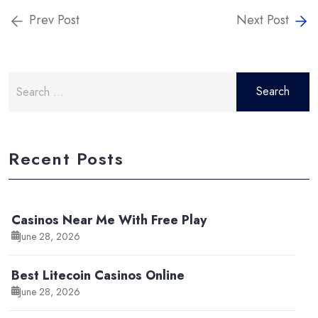
Prev Post
Next Post
Search
for:
Recent Posts
Casinos Near Me With Free Play
June 28, 2026
Best Litecoin Casinos Online
June 28, 2026