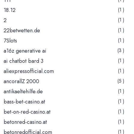
18.12
(1 )
2
(1 )
22betwetten.de
(1 )
7Slots
(1 )
a16z generative ai
(3 )
ai chatbot bard 3
(1 )
aliexpressofficial.com
(1 )
ancorallZ 2000
(5 )
antikaeltehilfe.de
(1 )
bass-bet-casino.at
(1 )
bet-on-red-casino.at
(1 )
betonred-casino.at
(1 )
betonredofficial.com
(1 )