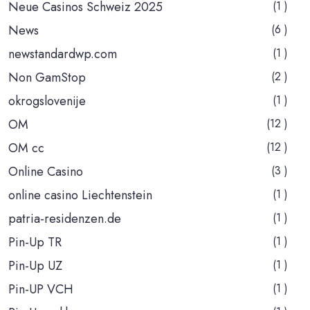
Neue Casinos Schweiz 2025
(1 )
News
(6 )
newstandardwp.com
(1 )
Non GamStop
(2 )
okrogslovenije
(1 )
OM
(12 )
OM cc
(12 )
Online Casino
(3 )
online casino Liechtenstein
(1 )
patria-residenzen.de
(1 )
Pin-Up TR
(1 )
Pin-Up UZ
(1 )
Pin-UP VCH
(1 )