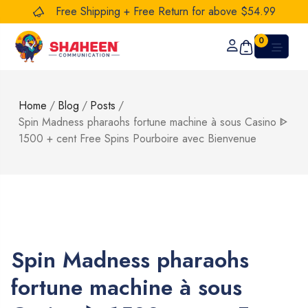
Free Shipping + Free Return for above $54.99
0
Home
/
Blog
/
Posts
/
Spin Madness pharaohs fortune machine à sous Casino ᐈ
1500 + cent Free Spins Pourboire avec Bienvenue
Spin Madness pharaohs
fortune machine à sous