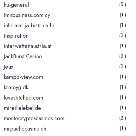
hu-general
(5 )
imhbusiness.com.cy
(1 )
info-marija-bistrica.hr
(1 )
Inspiration
(2 )
interwettenaustria.at
(1 )
JackBurst Casino
(3 )
Jeux
(2 )
kampo-view.com
(1 )
krmbyg.dk
(1 )
lovestitched.com
(1 )
mireillelebel.de
(1 )
montecryptoscasinos.com
(2 )
mrpachocasino.ch
(1 )