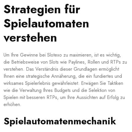
Strategien für
Spielautomaten
verstehen
Um Ihre Gewinne bei Slotexo zu maximieren, ist es wichtig,
die Betriebsweise von Slots wie Paylines, Rollen und RTPs zu
verstehen. Das Verständnis dieser Grundlagen ermöglicht
Ihnen eine strategische Annäherung, die ein fundiertes und
wirksames Spielerlebnis gewährleistet. Erwägen Sie Taktiken
wie die Verwaltung Ihres Budgets und die Selektion von
Spielen mit besseren RTPs, um Ihre Aussichten auf Erfolg zu
erhöhen.
Spielautomatenmechanik