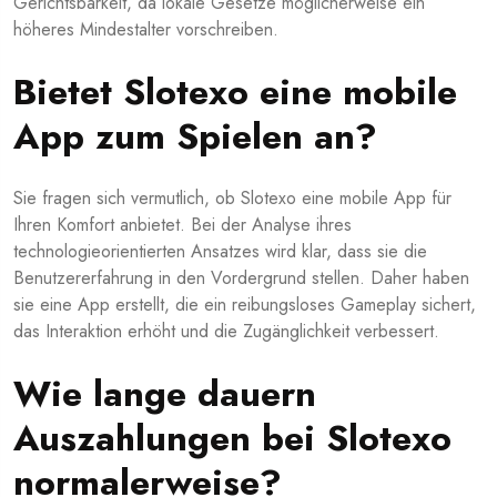
Gerichtsbarkeit, da lokale Gesetze möglicherweise ein
höheres Mindestalter vorschreiben.
Bietet Slotexo eine mobile
App zum Spielen an?
Sie fragen sich vermutlich, ob Slotexo eine mobile App für
Ihren Komfort anbietet. Bei der Analyse ihres
technologieorientierten Ansatzes wird klar, dass sie die
Benutzererfahrung in den Vordergrund stellen. Daher haben
sie eine App erstellt, die ein reibungsloses Gameplay sichert,
das Interaktion erhöht und die Zugänglichkeit verbessert.
Wie lange dauern
Auszahlungen bei Slotexo
normalerweise?