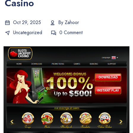
Casino
Oct 29, 2025
By
Zahoor
Uncategorized
0 Comment