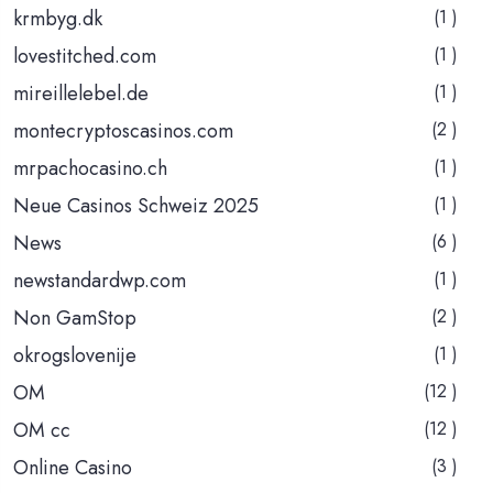
krmbyg.dk
(1 )
lovestitched.com
(1 )
mireillelebel.de
(1 )
montecryptoscasinos.com
(2 )
mrpachocasino.ch
(1 )
Neue Casinos Schweiz 2025
(1 )
News
(6 )
newstandardwp.com
(1 )
Non GamStop
(2 )
okrogslovenije
(1 )
OM
(12 )
OM cc
(12 )
Online Casino
(3 )