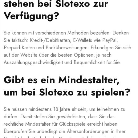
stehen bei Slotexo zur
Verfügung?
Sie können mit verschiedenen Methoden bezahlen. Denken
Sie taktisch: Kredit-/Debitkarten, E-Wallets wie PayPal,
Prepaid-Karten und Banküberweisungen. Erkundigen Sie sich
auf der Website über die besten Optionen, je nach
Auszahlungsgeschwindigkeit und Bequemlichkeit für Sie.
Gibt es ein Mindestalter,
um bei Slotexo zu spielen?
Sie müssen mindestens 18 Jahre alt sein, um teilnehmen zu
dürfen. Damit stellen Sie gewährleisten, dass Sie das
rechtliche Mindestalter für Glücksspiele erreicht haben.
Überprüfen Sie unbedingt die Altersanforderungen in Ihrer