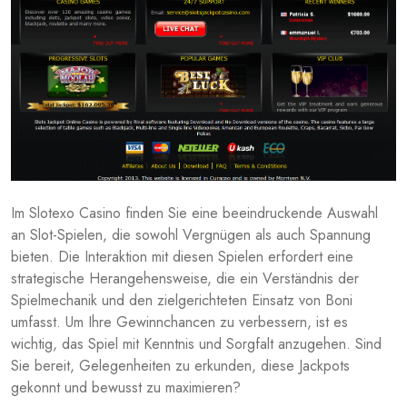
Im
Slotexo Casino
finden Sie eine beeindruckende Auswahl
an Slot-Spielen, die sowohl Vergnügen als auch Spannung
bieten. Die Interaktion mit diesen Spielen erfordert eine
strategische Herangehensweise, die ein Verständnis der
Spielmechanik und den zielgerichteten Einsatz von Boni
umfasst. Um Ihre Gewinnchancen zu verbessern, ist es
wichtig, das Spiel mit Kenntnis und Sorgfalt anzugehen. Sind
Sie bereit, Gelegenheiten zu erkunden, diese Jackpots
gekonnt und bewusst zu maximieren?