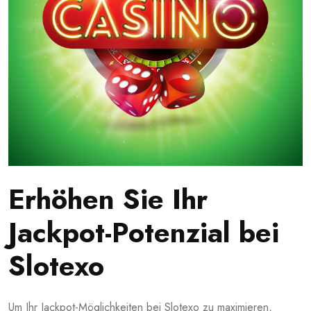
Erhöhen Sie Ihr
Jackpot-Potenzial bei
Slotexo
Um Ihr Jackpot-Möglichkeiten bei Slotexo zu maximieren,