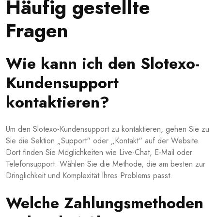
Häufig gestellte
Fragen
Wie kann ich den Slotexo-
Kundensupport
kontaktieren?
Um den Slotexo-Kundensupport zu kontaktieren, gehen Sie zu
Sie die Sektion „Support“ oder „Kontakt“ auf der Website.
Dort finden Sie Möglichkeiten wie Live-Chat, E-Mail oder
Telefonsupport. Wählen Sie die Methode, die am besten zur
Dringlichkeit und Komplexität Ihres Problems passt.
Welche Zahlungsmethoden