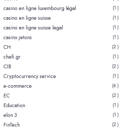
casino en ligne luxembourg légal
(1 )
casino en ligne suisse
(1 )
casino en ligne suisse legal
(1 )
casino jetons
(1 )
CH
(2 )
chefi.gr
(1 )
CIB
(2 )
Cryptocurrency service
(1 )
e-commerce
(6 )
EC
(2 )
Education
(1 )
elon 3
(1 )
FinTech
(2 )