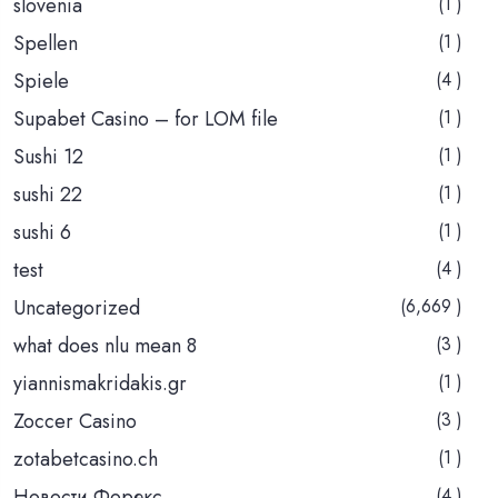
slovenia
(1 )
Spellen
(1 )
Spiele
(4 )
Supabet Casino – for LOM file
(1 )
Sushi 12
(1 )
sushi 22
(1 )
sushi 6
(1 )
test
(4 )
Uncategorized
(6,669 )
what does nlu mean 8
(3 )
yiannismakridakis.gr
(1 )
Zoccer Casino
(3 )
zotabetcasino.ch
(1 )
Новости Форекс
(4 )