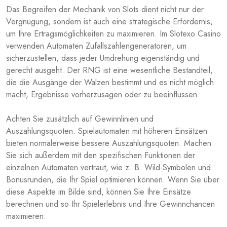
Das Begreifen der Mechanik von Slots dient nicht nur der
Vergnügung, sondern ist auch eine strategische Erfordernis,
um Ihre Ertragsmöglichkeiten zu maximieren. Im Slotexo Casino
verwenden Automaten Zufallszahlengeneratoren, um
sicherzustellen, dass jeder Umdrehung eigenständig und
gerecht ausgeht. Der RNG ist eine wesentliche Bestandteil,
die die Ausgänge der Walzen bestimmt und es nicht möglich
macht, Ergebnisse vorherzusagen oder zu beeinflussen.
Achten Sie zusätzlich auf Gewinnlinien und
Auszahlungsquoten. Spielautomaten mit höheren Einsätzen
bieten normalerweise bessere Auszahlungsquoten. Machen
Sie sich außerdem mit den spezifischen Funktionen der
einzelnen Automaten vertraut, wie z. B. Wild-Symbolen und
Bonusrunden, die Ihr Spiel optimieren können. Wenn Sie über
diese Aspekte im Bilde sind, können Sie Ihre Einsätze
berechnen und so Ihr Spielerlebnis und Ihre Gewinnchancen
maximieren.