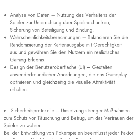
Analyse von Daten – Nutzung des Verhaltens der
Spieler zur Unterrichtung über Spielmechaniken,
Sicherung von Beteiligung und Bindung.
Wahrscheinlichkeitsberechnungen – Balancieren Sie die
Randomisierung der Kartenausgabe mit Gerechtigkeit
aus und gewähren Sie den Nutzern ein realistisches
Gaming-Erlebnis.
Design der Benutzeroberfläche (UI) – Gestalten
anwenderfreundlicher Anordnungen, die das Gameplay
optimieren und gleichzeitig die visuelle Attraktivität
erhalten.
Sicherheitsprotokolle – Umsetzung strenger Maßnahmen
zum Schutz vor Täuschung und Betrug, um das Vertrauen der
Spieler zu wahren.
Bei der Entwicklung von Pokerspielen beeinflusst jeder Faktor