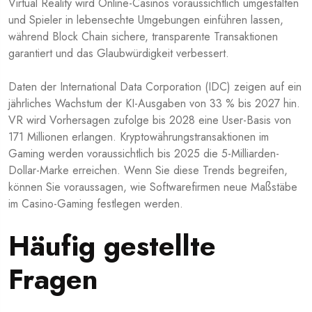
Virtual Reality wird Online-Casinos voraussichtlich umgestalten
und Spieler in lebensechte Umgebungen einführen lassen,
während Block Chain sichere, transparente Transaktionen
garantiert und das Glaubwürdigkeit verbessert.
Daten der International Data Corporation (IDC) zeigen auf ein
jährliches Wachstum der KI-Ausgaben von 33 % bis 2027 hin.
VR wird Vorhersagen zufolge bis 2028 eine User-Basis von
171 Millionen erlangen. Kryptowährungstransaktionen im
Gaming werden voraussichtlich bis 2025 die 5-Milliarden-
Dollar-Marke erreichen. Wenn Sie diese Trends begreifen,
können Sie voraussagen, wie Softwarefirmen neue Maßstäbe
im Casino-Gaming festlegen werden.
Häufig gestellte
Fragen