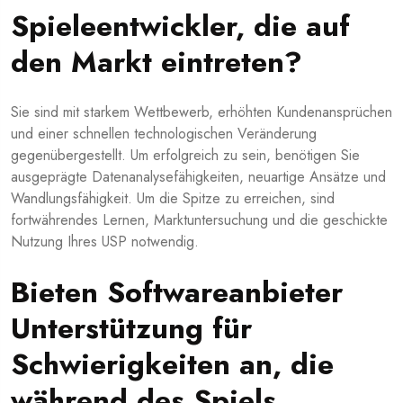
Spieleentwickler, die auf
den Markt eintreten?
Sie sind mit starkem Wettbewerb, erhöhten Kundenansprüchen
und einer schnellen technologischen Veränderung
gegenübergestellt. Um erfolgreich zu sein, benötigen Sie
ausgeprägte Datenanalysefähigkeiten, neuartige Ansätze und
Wandlungsfähigkeit. Um die Spitze zu erreichen, sind
fortwährendes Lernen, Marktuntersuchung und die geschickte
Nutzung Ihres USP notwendig.
Bieten Softwareanbieter
Unterstützung für
Schwierigkeiten an, die
während des Spiels