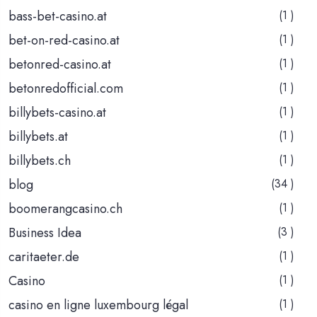
bass-bet-casino.at
(1 )
bet-on-red-casino.at
(1 )
betonred-casino.at
(1 )
betonredofficial.com
(1 )
billybets-casino.at
(1 )
billybets.at
(1 )
billybets.ch
(1 )
blog
(34 )
boomerangcasino.ch
(1 )
Business Idea
(3 )
caritaeter.de
(1 )
Casino
(1 )
casino en ligne luxembourg légal
(1 )