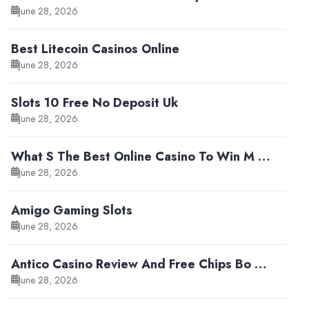
June 28, 2026
Best Litecoin Casinos Online
June 28, 2026
Slots 10 Free No Deposit Uk
June 28, 2026
What S The Best Online Casino To Win M …
June 28, 2026
Amigo Gaming Slots
June 28, 2026
Antico Casino Review And Free Chips Bo …
June 28, 2026