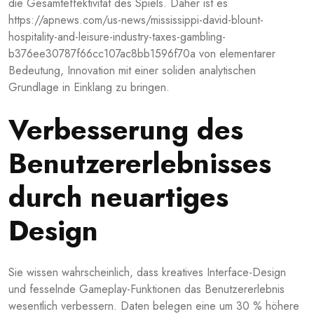
die Gesamteffektivität des Spiels. Daher ist es
https://apnews.com/us-news/mississippi-david-blount-
hospitality-and-leisure-industry-taxes-gambling-
b376ee30787f66cc107ac8bb1596f70a
von elementarer
Bedeutung, Innovation mit einer soliden analytischen
Grundlage in Einklang zu bringen.
Verbesserung des
Benutzererlebnisses
durch neuartiges
Design
Sie wissen wahrscheinlich, dass kreatives Interface-Design
und fesselnde Gameplay-Funktionen das Benutzererlebnis
wesentlich verbessern. Daten belegen eine um 30 % höhere