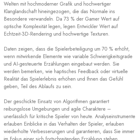
Welten mit hochmoderner Grafik und hochwertiger
Klanglandschaft hineingezogen, die das Normale ins
Besondere verwandeln. Da 73 % der Gamer Wert auf
optische Komplexität legen, legen Entwickler Wert auf
Echtzeit-3D-Rendering und hochwertige Texturen.
Daten zeigen, dass die Spielerbeteiligung um 70 % erhöht,
wenn mitwirkende Elemente wie variable Schwierigkeitsgrade
und AI-gesteuerte Erzählungen eingebaut werden. Sie
werden bemerken, wie haptisches Feedback oder virtuelle
Realität das Spielerlebnis erhöhen und Ihnen das Gefühl
geben, Teil des Ablaufs zu sein.
Der geschickte Einsatz von Algorithmen garantiert
reibungslose Umgebungen und agile Charaktere –
unerlässlich für kritische Spieler von heute. Analyseinstrumente
erlauben Einblicke in das Verhalten der Spieler, erlauben
wiederholte Verbesserungen und garantieren, dass Sie immer
im Fokus einer sich fortschreitenden Erzählung stehen.