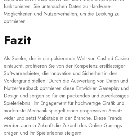
funktionieren. Sie untersuchen Daten zu Hardware-
Möglichkeiten und Nutzerverhalten, um die Leistung zu
optimieren.
Fazit
Als Spieler, der in die pulsierende Welt von Cashed Casino
eintaucht, profitieren Sie von der Kompetenz erstklassiger
Softwareanbieter, die Innovation und Sicherheit in den
Vordergrund stellen. Durch die Auswertung von Daten und
Nutzerfeedback optimieren diese Entwickler Gameplay und
Design und sorgen so für ein packendes und zuverlässiges
Spielerlebnis. Ihr Engagement für hochwertige Grafik und
modernste Mechanik spiegelt einen progressiven Ansatz
wider und setzt Maßstäbe in der Branche. Diese Trends
werden auch in Zukunft die Zukunft des Online-Gamings
prägen und Ihr Spielerlebnis steigern.