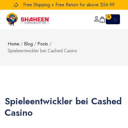
Free Shipping + Free Return for above $54.99
0
Home
/
Blog
/
Posts
/
Spieleentwickler bei Cashed Casino
Spieleentwickler bei Cashed
Casino