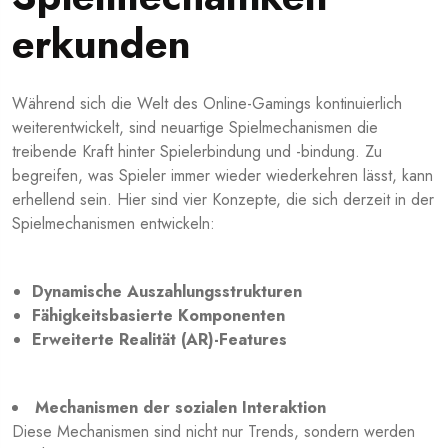
erkunden
Während sich die Welt des Online-Gamings kontinuierlich
weiterentwickelt, sind neuartige Spielmechanismen die
treibende Kraft hinter Spielerbindung und -bindung. Zu
begreifen, was Spieler immer wieder wiederkehren lässt, kann
erhellend sein. Hier sind vier Konzepte, die sich derzeit in der
Spielmechanismen entwickeln:
Dynamische Auszahlungsstrukturen
Fähigkeitsbasierte Komponenten
Erweiterte Realität (AR)-Features
Mechanismen der sozialen Interaktion
Diese Mechanismen sind nicht nur Trends, sondern werden