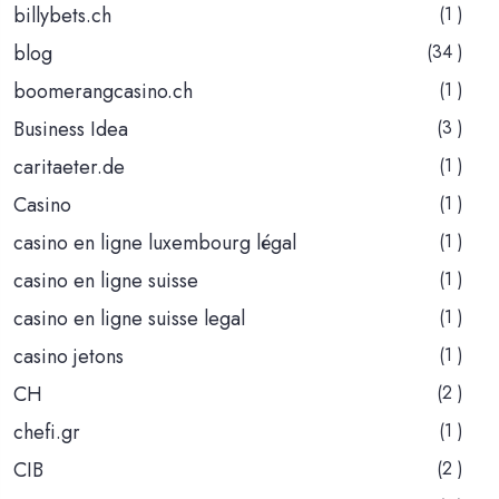
billybets.ch
(1 )
blog
(34 )
boomerangcasino.ch
(1 )
Business Idea
(3 )
caritaeter.de
(1 )
Casino
(1 )
casino en ligne luxembourg légal
(1 )
casino en ligne suisse
(1 )
casino en ligne suisse legal
(1 )
casino jetons
(1 )
CH
(2 )
chefi.gr
(1 )
CIB
(2 )