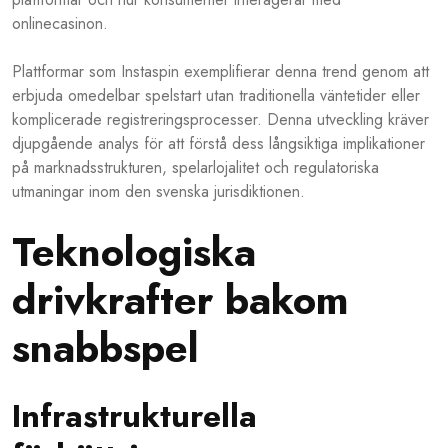
onlinecasinon.
Plattformar som
Instaspin
exemplifierar denna trend genom att
erbjuda omedelbar spelstart utan traditionella väntetider eller
komplicerade registreringsprocesser. Denna utveckling kräver
djupgående analys för att förstå dess långsiktiga implikationer
på marknadsstrukturen, spelarlojalitet och regulatoriska
utmaningar inom den svenska jurisdiktionen.
Teknologiska
drivkrafter bakom
snabbspel
Infrastrukturella