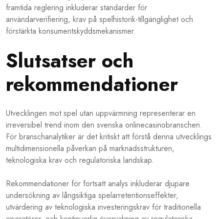
framtida reglering inkluderar standarder för
användarverifiering, krav på spelhistorik-tillgänglighet och
förstärkta konsumentskyddsmekanismer.
Slutsatser och
rekommendationer
Utvecklingen mot spel utan uppvärmning representerar en
irreversibel trend inom den svenska onlinecasinobranschen.
För branschanalytiker är det kritiskt att förstå denna utvecklings
multidimensionella påverkan på marknadsstrukturen,
teknologiska krav och regulatoriska landskap.
Rekommendationer för fortsatt analys inkluderar djupare
undersökning av långsiktiga spelarretentionseffekter,
utvärdering av teknologiska investeringskrav för traditionella
operatörer, och kontinuerlig övervakning av regulatoriska