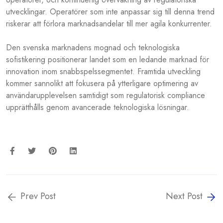
utvecklingar. Operatörer som inte anpassar sig till denna trend
riskerar att förlora marknadsandelar till mer agila konkurrenter.
Den svenska marknadens mognad och teknologiska
sofistikering positionerar landet som en ledande marknad för
innovation inom snabbspelssegmentet. Framtida utveckling
kommer sannolikt att fokusera på ytterligare optimering av
användarupplevelsen samtidigt som regulatorisk compliance
upprätthålls genom avancerade teknologiska lösningar.
Prev Post
Next Post