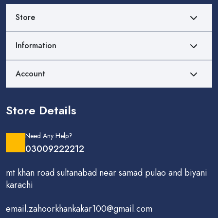
Store
Information
Account
Store Details
Need Any Help?
03009222212
mt khan road sultanabad near samad pulao and biyani
karachi
email.zahoorkhankakar100@gmail.com