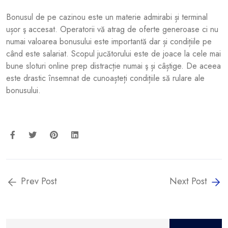
Bonusul de pe cazinou este un materie admirabi și terminal
ușor ş accesat. Operatorii vă atrag de oferte generoase ci nu
numai valoarea bonusului este importantă dar și condițiile pe
când este salariat. Scopul jucătorului este de joace la cele mai
bune sloturi online prep distracție numai ş și câștige. De aceea
este drastic însemnat de cunoașteți condițiile să rulare ale
bonusului.
Prev Post
Next Post
Search