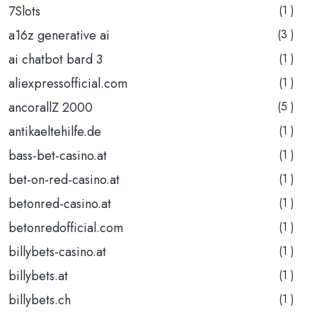
7Slots
(1 )
a16z generative ai
(3 )
ai chatbot bard 3
(1 )
aliexpressofficial.com
(1 )
ancorallZ 2000
(5 )
antikaeltehilfe.de
(1 )
bass-bet-casino.at
(1 )
bet-on-red-casino.at
(1 )
betonred-casino.at
(1 )
betonredofficial.com
(1 )
billybets-casino.at
(1 )
billybets.at
(1 )
billybets.ch
(1 )