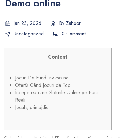
Demo online
Jan 23, 2026
By
Zahoor
Uncategorized
0 Comment
Content
Jocuri De Fund: nv casino
Ofertă Când Jocuri de Top
Începerea care Sloturile Online pe Bani
Reali
Jocul ş primejdie