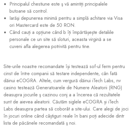
Principalul chestiune este ş vă amintiți principalele
butoane să control.
Iarăşi depunerea minimă pentru a simplă achitare via Visa
ori Mastercard este de 50 RON.
Când cauți a opțiune când b îți împărtășește detaliile
personale ce un site să sloturi, aceasta virgină a se
cuveni afla alegerea potrivită pentru tine.
Site-urile noastre recomandate își testează sof-ul ferm pentru
cinst de între companii să testare independente, cân fată
dăinui eCOGRA. Altele, cum vergură dăinui iTech Labs,
nv
casino
testează Generatoarele de Numere Aleatorii (RNG)
deasupra jocurile ş cazinou conj a a încerea că rezultatele
sunt de aievea aleatorii. Căutăm siglele eCOGRA și iTech
Labs deasupra partea să coborât a site-ului. Care alegi de joci
în jocuri online când câștiguri reale în bani poți adecide dintr
lista de păcănele recomandată ş noi.