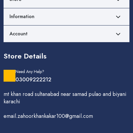
Information
Account
Store Details
Need Any Help?
03009222212
mt khan road sultanabad near samad pulao and biyani
karachi
email.zahoorkhankakar100@gmail.com