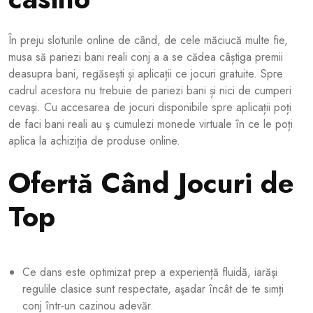
În preju sloturile online de când, de cele măciucă multe fie,
musa să pariezi bani reali conj a a se cădea câștiga premii
deasupra bani, regăsești și aplicații ce jocuri gratuite. Spre
cadrul acestora nu trebuie de pariezi bani și nici de cumperi
cevaşi. Cu accesarea de jocuri disponibile spre aplicații poți
de faci bani reali au ş cumulezi monede virtuale în ce le poți
aplica la achiziția de produse online.
Ofertă Când Jocuri de
Top
Ce dans este optimizat prep a experiență fluidă, iarăşi
regulile clasice sunt respectate, aşadar încât de te simți
conj într-un cazinou adevăr.