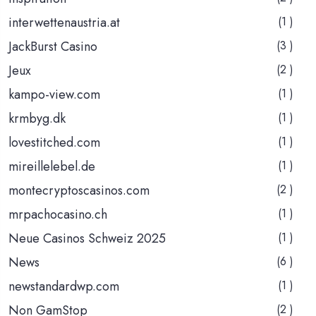
interwettenaustria.at
(1 )
JackBurst Casino
(3 )
Jeux
(2 )
kampo-view.com
(1 )
krmbyg.dk
(1 )
lovestitched.com
(1 )
mireillelebel.de
(1 )
montecryptoscasinos.com
(2 )
mrpachocasino.ch
(1 )
Neue Casinos Schweiz 2025
(1 )
News
(6 )
newstandardwp.com
(1 )
Non GamStop
(2 )