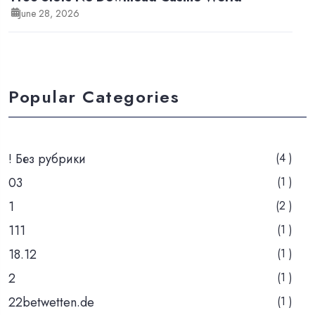
June 28, 2026
Popular Categories
! Без рубрики
(4 )
03
(1 )
1
(2 )
111
(1 )
18.12
(1 )
2
(1 )
22betwetten.de
(1 )