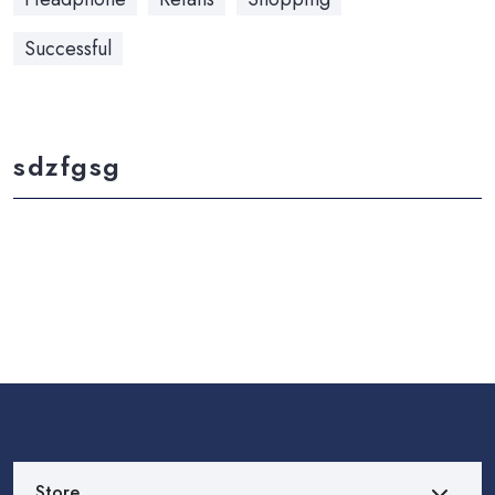
Successful
sdzfgsg
Store