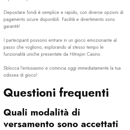
Depositare fondi è semplice e rapido, con diverse opzioni di
pagamento sicure disponibili. Facilità e divertimento sono
garantiti!
I partecipanti possono entrare in un gioco emozionante al
passo che vogliono, esplorando al stesso tempo le
funzionalità uniche presentate da Hitnspin Casino.
Sblocca l’entusiasmo e comincia oggi immediatamente la tua
odissea di gioco!
Questioni frequenti
Quali modalità di
versamento sono accettati