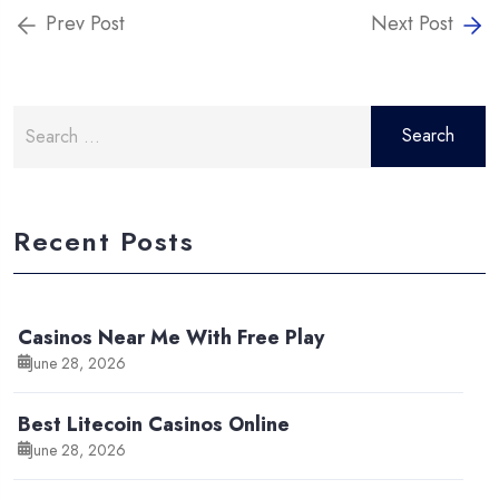
Prev Post
Next Post
Search
for:
Recent Posts
Casinos Near Me With Free Play
June 28, 2026
Best Litecoin Casinos Online
June 28, 2026