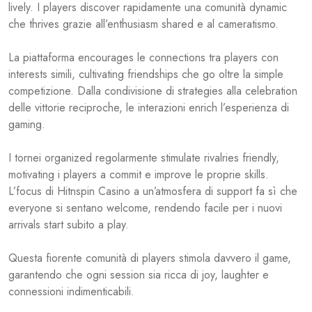
lively. I players discover rapidamente una comunità dynamic
che thrives grazie all’enthusiasm shared e al cameratismo.
La piattaforma encourages le connections tra players con
interests simili, cultivating friendships che go oltre la simple
competizione. Dalla condivisione di strategies alla celebration
delle vittorie reciproche, le interazioni enrich l’esperienza di
gaming.
I tornei organized regolarmente stimulate rivalries friendly,
motivating i players a commit e improve le proprie skills.
L’focus di Hitnspin Casino a un’atmosfera di support fa sì che
everyone si sentano welcome, rendendo facile per i nuovi
arrivals start subito a play.
Questa fiorente comunità di players stimola davvero il game,
garantendo che ogni session sia ricca di joy, laughter e
connessioni indimenticabili.