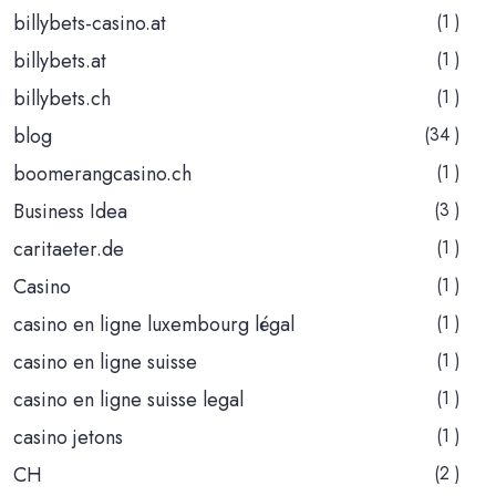
billybets-casino.at
(1 )
billybets.at
(1 )
billybets.ch
(1 )
blog
(34 )
boomerangcasino.ch
(1 )
Business Idea
(3 )
caritaeter.de
(1 )
Casino
(1 )
casino en ligne luxembourg légal
(1 )
casino en ligne suisse
(1 )
casino en ligne suisse legal
(1 )
casino jetons
(1 )
CH
(2 )