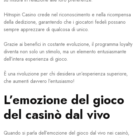
Hitnspin Casino crede nel riconoscimento e nella ricompensa
della dedizione, garantendo che i giocatori fedeli possano
sempre apprezzare di qualcosa di unico.
Grazie ai benefici in costante evoluzione, il programma loyalty
diventa non solo un stimolo, ma un elemento entusiasmante
dell’intera esperienza di gioco.
È una rivoluzione per chi desidera un’esperienza superiore,
che aumenti davvero l’entusiasmo!
L’emozione del gioco
del casinò dal vivo
Quando si parla dell’emozione del gioco dal vivo nei casinò,