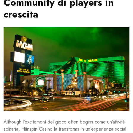
Community di players in
crescita
Although l’excitement del gioco often begins come un’attività
solitaria, Hitnspin Casino la transforms in un’esperienza social