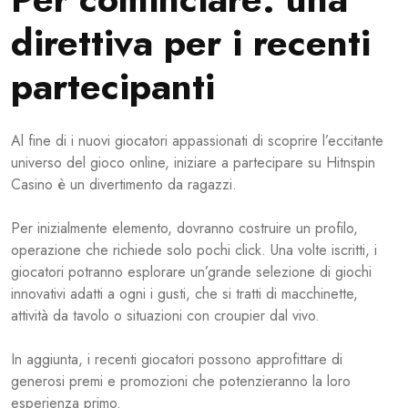
direttiva per i recenti
partecipanti
Al fine di i nuovi giocatori appassionati di scoprire l’eccitante
universo del gioco online, iniziare a partecipare su Hitnspin
Casino è un divertimento da ragazzi.
Per inizialmente elemento, dovranno costruire un profilo,
operazione che richiede solo pochi click. Una volte iscritti, i
giocatori potranno esplorare un’grande selezione di giochi
innovativi adatti a ogni i gusti, che si tratti di macchinette,
attività da tavolo o situazioni con croupier dal vivo.
In aggiunta, i recenti giocatori possono approfittare di
generosi premi e promozioni che potenzieranno la loro
esperienza primo.