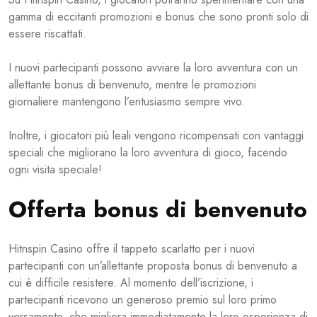
gamma di eccitanti promozioni e bonus che sono pronti solo di
essere riscattati.
I nuovi partecipanti possono avviare la loro avventura con un
allettante bonus di benvenuto, mentre le promozioni
giornaliere mantengono l’entusiasmo sempre vivo.
Inoltre, i giocatori più leali vengono ricompensati con vantaggi
speciali che migliorano la loro avventura di gioco, facendo
ogni visita speciale!
Offerta bonus di benvenuto
Hitnspin Casino offre il tappeto scarlatto per i nuovi
partecipanti con un’allettante proposta bonus di benvenuto a
cui è difficile resistere. Al momento dell’iscrizione, i
partecipanti ricevono un generoso premio sul loro primo
versamento, che migliora immediatamente la loro esperienza di