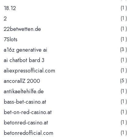
18.12
(1 )
2
(1 )
22betwetten.de
(1 )
7Slots
(1 )
a16z generative ai
(3 )
ai chatbot bard 3
(1 )
aliexpressofficial.com
(1 )
ancorallZ 2000
(5 )
antikaeltehilfe.de
(1 )
bass-bet-casino.at
(1 )
bet-on-red-casino.at
(1 )
betonred-casino.at
(1 )
betonredofficial.com
(1 )