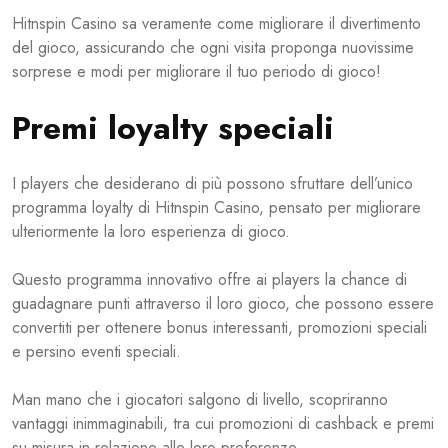
Hitnspin Casino sa veramente come migliorare il divertimento
del gioco, assicurando che ogni visita proponga nuovissime
sorprese e modi per migliorare il tuo periodo di gioco!
Premi loyalty speciali
I players che desiderano di più possono sfruttare dell’unico
programma loyalty di Hitnspin Casino, pensato per migliorare
ulteriormente la loro esperienza di gioco.
Questo programma innovativo offre ai players la chance di
guadagnare punti attraverso il loro gioco, che possono essere
convertiti per ottenere bonus interessanti, promozioni speciali
e persino eventi speciali.
Man mano che i giocatori salgono di livello, scopriranno
vantaggi inimmaginabili, tra cui promozioni di cashback e premi
su misura in relazione alle loro preferenze.