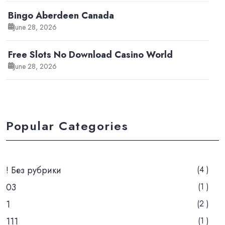
Bingo Aberdeen Canada
June 28, 2026
Free Slots No Download Casino World
June 28, 2026
Popular Categories
! Без рубрики
(4 )
03
(1 )
1
(2 )
111
(1 )