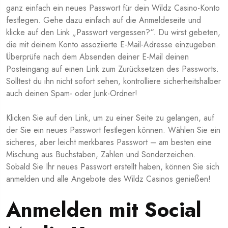
ganz einfach ein neues Passwort für dein Wildz Casino-Konto
festlegen. Gehe dazu einfach auf die Anmeldeseite und
klicke auf den Link „Passwort vergessen?“. Du wirst gebeten,
die mit deinem Konto assoziierte E-Mail-Adresse einzugeben.
Überprüfe nach dem Absenden deiner E-Mail deinen
Posteingang auf einen Link zum Zurücksetzen des Passworts.
Solltest du ihn nicht sofort sehen, kontrolliere sicherheitshalber
auch deinen Spam- oder Junk-Ordner!
Klicken Sie auf den Link, um zu einer Seite zu gelangen, auf
der Sie ein neues Passwort festlegen können. Wählen Sie ein
sicheres, aber leicht merkbares Passwort – am besten eine
Mischung aus Buchstaben, Zahlen und Sonderzeichen.
Sobald Sie Ihr neues Passwort erstellt haben, können Sie sich
anmelden und alle Angebote des Wildz Casinos genießen!
Anmelden mit Social