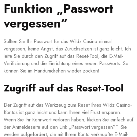
Funktion „Passwort
vergessen“
Sollten Sie Ihr Passwort für das Wildz Casino einmal
vergessen, keine Angst, das Zurücksetzen ist ganz leicht. Ich
leite Sie durch den Zugriff auf das Reset-Tool, die E-Mail-
Verifizierung und die Einrichtung eines neuen Passworts. So
können Sie im Handumdrehen wieder zocken!
Zugriff auf das Reset-Tool
Der Zugriff auf das Werkzeug zum Reset Ihres Wildz Casino-
Kontos ist ganz leicht und kann Ihnen viel Frust ersparen.
Wenn Sie Ihr Kennwort verloren haben, klicken Sie einfach auf
der Anmeldeseite auf den Link „Passwort vergessen?“. Sie
werden aufgefordert, die mit Ihrem Konto verknüpfte E-Mail-