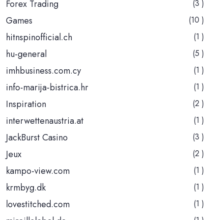
Forex Trading
(3 )
Games
(10 )
hitnspinofficial.ch
(1 )
hu-general
(5 )
imhbusiness.com.cy
(1 )
info-marija-bistrica.hr
(1 )
Inspiration
(2 )
interwettenaustria.at
(1 )
JackBurst Casino
(3 )
Jeux
(2 )
kampo-view.com
(1 )
krmbyg.dk
(1 )
lovestitched.com
(1 )