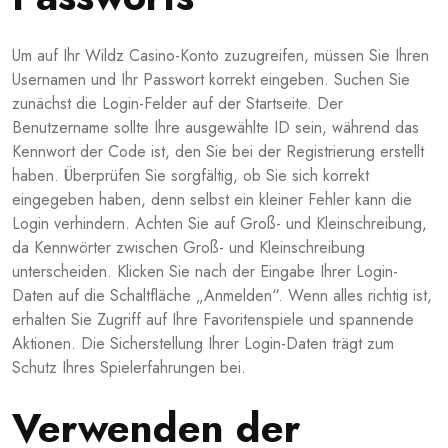
Um auf Ihr Wildz Casino-Konto zuzugreifen, müssen Sie Ihren
Usernamen und Ihr Passwort korrekt eingeben. Suchen Sie
zunächst die Login-Felder auf der Startseite. Der
Benutzername sollte Ihre ausgewählte ID sein, während das
Kennwort der Code ist, den Sie bei der Registrierung erstellt
haben. Überprüfen Sie sorgfältig, ob Sie sich korrekt
eingegeben haben, denn selbst ein kleiner Fehler kann die
Login verhindern. Achten Sie auf Groß- und Kleinschreibung,
da Kennwörter zwischen Groß- und Kleinschreibung
unterscheiden. Klicken Sie nach der Eingabe Ihrer Login-
Daten auf die Schaltfläche „Anmelden“. Wenn alles richtig ist,
erhalten Sie Zugriff auf Ihre Favoritenspiele und spannende
Aktionen. Die Sicherstellung Ihrer Login-Daten trägt zum
Schutz Ihres Spielerfahrungen bei.
Verwenden der