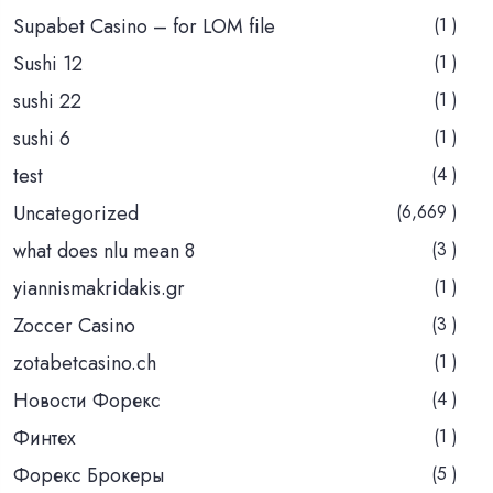
Supabet Casino – for LOM file
(1 )
Sushi 12
(1 )
sushi 22
(1 )
sushi 6
(1 )
test
(4 )
Uncategorized
(6,669 )
what does nlu mean 8
(3 )
yiannismakridakis.gr
(1 )
Zoccer Casino
(3 )
zotabetcasino.ch
(1 )
Новости Форекс
(4 )
Финтех
(1 )
Форекс Брокеры
(5 )