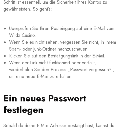
Schritt ist essentiell, um die Sicherheit Ihres Kontos zu
gewährleisten. So geht’s:
Überprüfen Sie Ihren Posteingang auf eine E-Mail vom
Wildz Casino.
Wenn Sie es nicht sehen, vergessen Sie nicht, in Ihrem
Spam- oder Junk-Ordner nachzuschauen.
Klicken Sie auf den Bestätigungslink in der E-Mail.
Wenn der Link nicht funktioniert oder verfällt,
wiederholen Sie den Prozess „Passwort vergessen?“,
um eine neue E-Mail zu erhalten.
Ein neues Passwort
festlegen
Sobald du deine E-Mail-Adresse bestätigt hast, kannst du