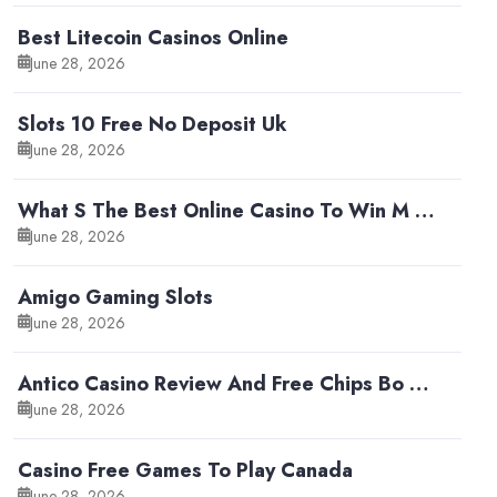
Best Litecoin Casinos Online
June 28, 2026
Slots 10 Free No Deposit Uk
June 28, 2026
What S The Best Online Casino To Win M …
June 28, 2026
Amigo Gaming Slots
June 28, 2026
Antico Casino Review And Free Chips Bo …
June 28, 2026
Casino Free Games To Play Canada
June 28, 2026