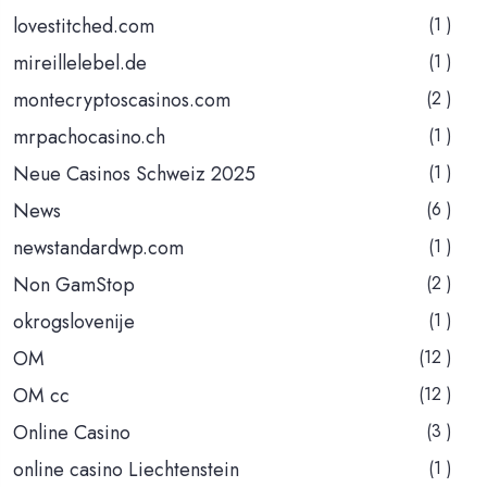
lovestitched.com
(1 )
mireillelebel.de
(1 )
montecryptoscasinos.com
(2 )
mrpachocasino.ch
(1 )
Neue Casinos Schweiz 2025
(1 )
News
(6 )
newstandardwp.com
(1 )
Non GamStop
(2 )
okrogslovenije
(1 )
OM
(12 )
OM cc
(12 )
Online Casino
(3 )
online casino Liechtenstein
(1 )