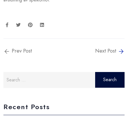
Prev Post
Next Post
Search
for:
Recent Posts