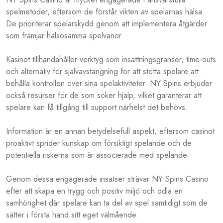
spelmetoder, eftersom de förstår vikten av spelarnas hälsa.
De prioriterar spelarskydd genom att implementera åtgärder
som främjar hälsosamma spelvanor.
Kasinot tillhandahåller verktyg som insättningsgränser, time-outs
och alternativ för självavstängning för att stötta spelare att
behålla kontrollen över sina spelaktiviteter. NY Spins erbjuder
också resurser för de som söker hjälp, vilket garanterar att
spelare kan få tillgång till support närhelst det behövs.
Information är en annan betydelsefull aspekt, eftersom casinot
proaktivt sprider kunskap om försiktigt spelande och de
potentiella riskerna som är associerade med spelande.
Genom dessa engagerade insatser strävar NY Spins Casino
efter att skapa en trygg och positiv miljö och odla en
samhörighet där spelare kan ta del av spel samtidigt som de
sätter i första hand sitt eget välmående.