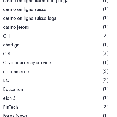
casino en ligne luxembourg légal
(1 )
casino en ligne suisse
(1 )
casino en ligne suisse legal
(1 )
casino jetons
(1 )
CH
(2 )
chefi.gr
(1 )
CIB
(2 )
Cryptocurrency service
(1 )
e-commerce
(6 )
EC
(2 )
Education
(1 )
elon 3
(1 )
FinTech
(2 )
Forex News
(1 )