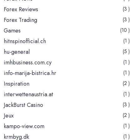
Forex Reviews
(3 )
Forex Trading
(3 )
Games
(10 )
hitnspinofficial.ch
(1 )
hu-general
(5 )
imhbusiness.com.cy
(1 )
info-marija-bistrica.hr
(1 )
Inspiration
(2 )
interwettenaustria.at
(1 )
JackBurst Casino
(3 )
Jeux
(2 )
kampo-view.com
(1 )
krmbyg.dk
(1 )