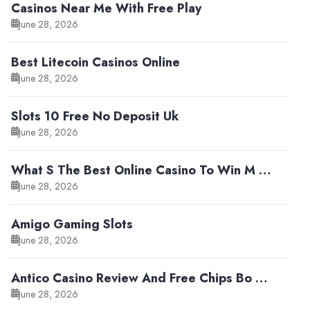
Casinos Near Me With Free Play
June 28, 2026
Best Litecoin Casinos Online
June 28, 2026
Slots 10 Free No Deposit Uk
June 28, 2026
What S The Best Online Casino To Win M …
June 28, 2026
Amigo Gaming Slots
June 28, 2026
Antico Casino Review And Free Chips Bo …
June 28, 2026