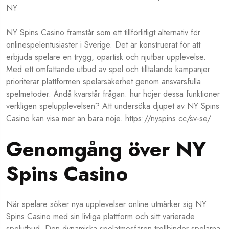
NY Spins Casino framstår som ett tillförlitligt alternativ för
onlinespelentusiaster i Sverige. Det är konstruerat för att
erbjuda spelare en trygg, opartisk och njutbar upplevelse.
Med ett omfattande utbud av spel och tilltalande kampanjer
prioriterar plattformen spelarsäkerhet genom ansvarsfulla
spelmetoder. Ändå kvarstår frågan: hur höjer dessa funktioner
verkligen spelupplevelsen? Att undersöka djupet av NY Spins
Casino kan visa mer än bara nöje.
https://nyspins.cc/sv-se/
Genomgång över NY
Spins Casino
När spelare söker nya upplevelser online utmärker sig NY
Spins Casino med sin livliga plattform och sitt varierade
spelutbud. Den dynamiska spelatmosfären trollbinder spelarna