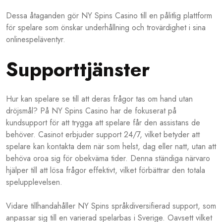
Dessa åtaganden gör NY Spins Casino till en pålitlig plattform
för spelare som önskar underhållning och trovärdighet i sina
onlinespeläventyr.
Supporttjänster
Hur kan spelare se till att deras frågor tas om hand utan
dröjsmål? På NY Spins Casino har de fokuserat på
kundsupport för att trygga att spelare får den assistans de
behöver. Casinot erbjuder support 24/7, vilket betyder att
spelare kan kontakta dem när som helst, dag eller natt, utan att
behöva oroa sig för obekväma tider. Denna ständiga närvaro
hjälper till att lösa frågor effektivt, vilket förbättrar den totala
spelupplevelsen.
Vidare tillhandahåller NY Spins språkdiversifierad support, som
anpassar sig till en varierad spelarbas i Sverige. Oavsett vilket