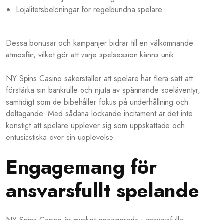
Lojalitetsbelöningar för regelbundna spelare
Dessa bonusar och kampanjer bidrar till en välkomnande
atmosfär, vilket gör att varje spelsession känns unik.
NY Spins Casino säkerställer att spelare har flera sätt att
förstärka sin bankrulle och njuta av spännande speläventyr,
samtidigt som de bibehåller fokus på underhållning och
deltagande. Med sådana lockande incitament är det inte
konstigt att spelare upplever sig som uppskattade och
entusiastiska över sin upplevelse.
Engagemang för
ansvarsfullt spelande
NY Spins Casino är mycket engagerade i ansvarsfulla