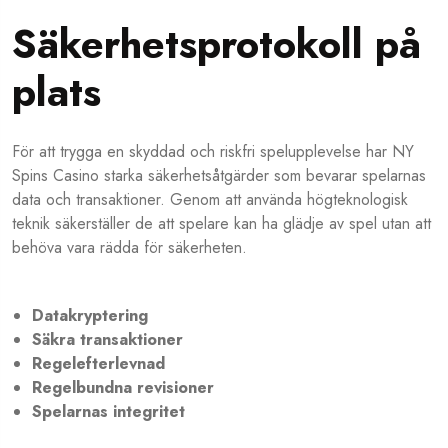
Säkerhetsprotokoll på
plats
För att trygga en skyddad och riskfri spelupplevelse har NY
Spins Casino starka säkerhetsåtgärder som bevarar spelarnas
data och transaktioner. Genom att använda högteknologisk
teknik säkerställer de att spelare kan ha glädje av spel utan att
behöva vara rädda för säkerheten.
Datakryptering
Säkra transaktioner
Regelefterlevnad
Regelbundna revisioner
Spelarnas integritet