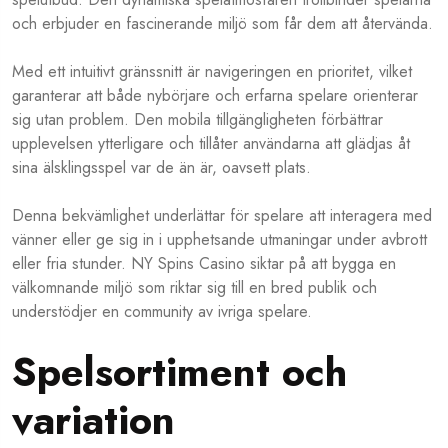
och erbjuder en fascinerande miljö som får dem att återvända.
Med ett intuitivt gränssnitt är navigeringen en prioritet, vilket
garanterar att både nybörjare och erfarna spelare orienterar
sig utan problem. Den mobila tillgängligheten förbättrar
upplevelsen ytterligare och tillåter användarna att glädjas åt
sina älsklingsspel var de än är, oavsett plats.
Denna bekvämlighet underlättar för spelare att interagera med
vänner eller ge sig in i upphetsande utmaningar under avbrott
eller fria stunder. NY Spins Casino siktar på att bygga en
välkomnande miljö som riktar sig till en bred publik och
understödjer en community av ivriga spelare.
Spelsortiment och
variation