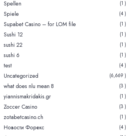
Spellen
(1 )
Spiele
(4 )
Supabet Casino – for LOM file
(1 )
Sushi 12
(1 )
sushi 22
(1 )
sushi 6
(1 )
test
(4 )
Uncategorized
(6,669 )
what does nlu mean 8
(3 )
yiannismakridakis.gr
(1 )
Zoccer Casino
(3 )
zotabetcasino.ch
(1 )
Новости Форекс
(4 )