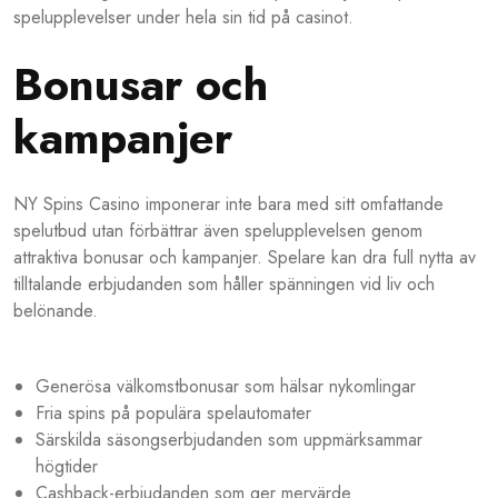
spelupplevelser under hela sin tid på casinot.
Bonusar och
kampanjer
NY Spins Casino imponerar inte bara med sitt omfattande
spelutbud utan förbättrar även spelupplevelsen genom
attraktiva bonusar och kampanjer. Spelare kan dra full nytta av
tilltalande erbjudanden som håller spänningen vid liv och
belönande.
Generösa välkomstbonusar som hälsar nykomlingar
Fria spins på populära spelautomater
Särskilda säsongserbjudanden som uppmärksammar
högtider
Cashback-erbjudanden som ger mervärde