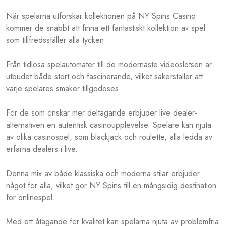
När spelarna utforskar kollektionen på NY Spins Casino
kommer de snabbt att finna ett fantastiskt kollektion av spel
som tillfredsställer alla tycken.
Från tidlösa spelautomater till de modernaste videoslotsen är
utbudet både stort och fascinerande, vilket säkerställer att
varje spelares smaker tillgodoses.
För de som önskar mer deltagande erbjuder live dealer-
alternativen en autentisk casinoupplevelse. Spelare kan njuta
av olika casinospel, som blackjack och roulette, alla ledda av
erfarna dealers i live.
Denna mix av både klassiska och moderna stilar erbjuder
något för alla, vilket gör NY Spins till en mångsidig destination
för onlinespel.
Med ett åtagande för kvalitet kan spelarna njuta av problemfria