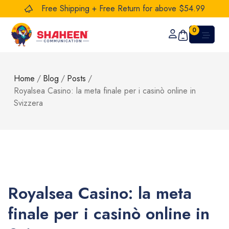
Free Shipping + Free Return for above $54.99
0
Home
/
Blog
/
Posts
/
Royalsea Casino: la meta finale per i casinò online in
Svizzera
Royalsea Casino: la meta
finale per i casinò online in