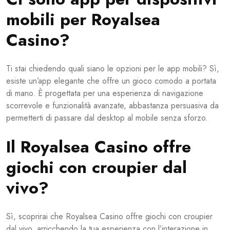
mobili per Royalsea
Casino?
Ti stai chiedendo quali siano le opzioni per le app mobili? Sì,
esiste un’app elegante che offre un gioco comodo a portata
di mano. È progettata per una esperienza di navigazione
scorrevole e funzionalità avanzate, abbastanza persuasiva da
permetterti di passare dal desktop al mobile senza sforzo.
Il Royalsea Casino offre
giochi con croupier dal
vivo?
Sì, scoprirai che Royalsea Casino offre giochi con croupier
dal vivo, arricchendo la tua esperienza con l’interazione in