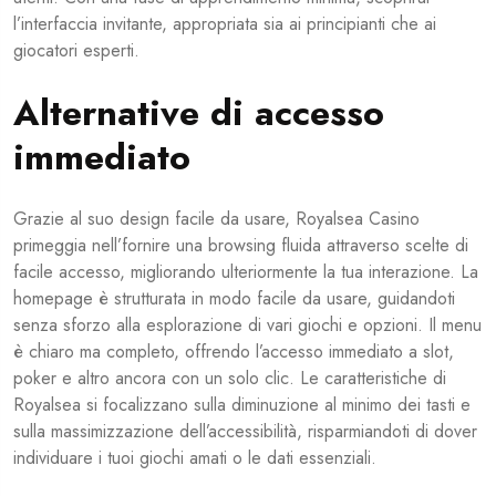
l’interfaccia invitante, appropriata sia ai principianti che ai
giocatori esperti.
Alternative di accesso
immediato
Grazie al suo design facile da usare, Royalsea Casino
primeggia nell’fornire una browsing fluida attraverso scelte di
facile accesso, migliorando ulteriormente la tua interazione. La
homepage è strutturata in modo facile da usare, guidandoti
senza sforzo alla esplorazione di vari giochi e opzioni. Il menu
è chiaro ma completo, offrendo l’accesso immediato a slot,
poker e altro ancora con un solo clic. Le caratteristiche di
Royalsea si focalizzano sulla diminuzione al minimo dei tasti e
sulla massimizzazione dell’accessibilità, risparmiandoti di dover
individuare i tuoi giochi amati o le dati essenziali.