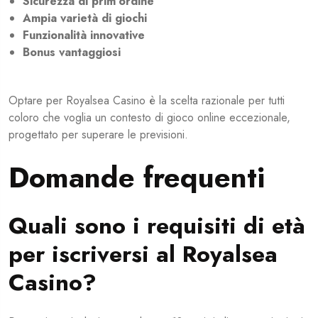
Sicurezza di prim’ordine
Ampia varietà di giochi
Funzionalità innovative
Bonus vantaggiosi
Optare per Royalsea Casino è la scelta razionale per tutti
coloro che voglia un contesto di gioco online eccezionale,
progettato per superare le previsioni.
Domande frequenti
Quali sono i requisiti di età
per iscriversi al Royalsea
Casino?