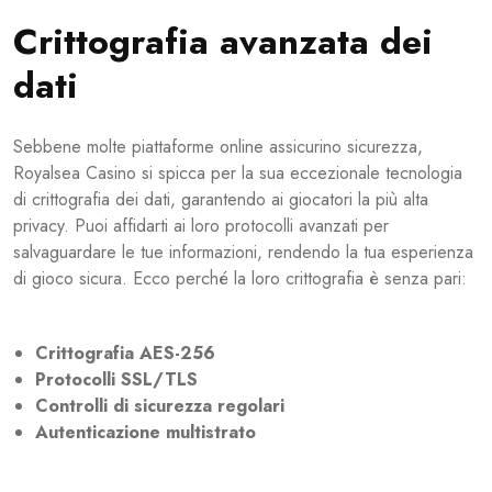
Crittografia avanzata dei
dati
Sebbene molte piattaforme online assicurino sicurezza,
Royalsea Casino si spicca per la sua eccezionale tecnologia
di crittografia dei dati, garantendo ai giocatori la più alta
privacy. Puoi affidarti ai loro protocolli avanzati per
salvaguardare le tue informazioni, rendendo la tua esperienza
di gioco sicura. Ecco perché la loro crittografia è senza pari:
Crittografia AES-256
Protocolli SSL/TLS
Controlli di sicurezza regolari
Autenticazione multistrato