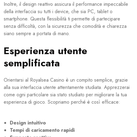
Inoltre, il design reattivo assicura il performance impeccabile
della interfaccia su tutti i device, che sia PC, tablet o
smartphone. Questa flessibilità ti permette di partecipare
senza difficoltà, con la sicurezza che comodità e chiarezza
siano sempre a portata di mano.
Esperienza utente
semplificata
Orientarsi al Royalsea Casino è un compito semplice, grazie
alla sua interfaccia utente attentamente studiata. Apprezzerai
come ogni particolare sia stato studiato per migliorare la tua
esperienza di gioco. Scopriamo perché è così efficace:
Design intuitivo
Tempi di caricamento rapidi