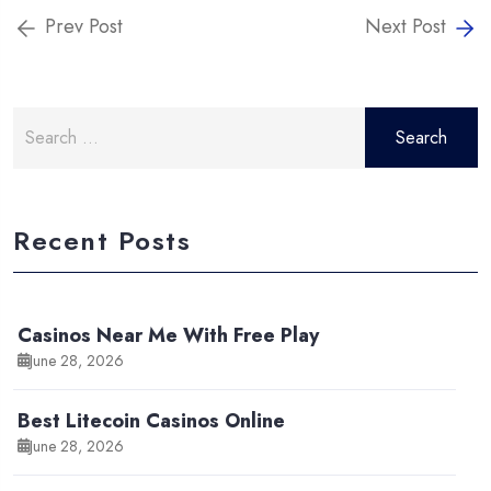
Prev Post
Next Post
Search
for:
Recent Posts
Casinos Near Me With Free Play
June 28, 2026
Best Litecoin Casinos Online
June 28, 2026