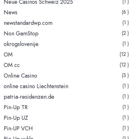
Neue Casinos Schweiz 2025
(1 )
News
(6 )
newstandardwp.com
(1 )
Non GamStop
(2 )
okrogslovenije
(1 )
OM
(12 )
OM cc
(12 )
Online Casino
(3 )
online casino Liechtenstein
(1 )
patria-residenzen.de
(1 )
Pin-Up TR
(1 )
Pin-Up UZ
(1 )
Pin-UP VCH
(1 )
(1 )