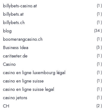
billybets-casino.at
(1 )
billybets.at
(1 )
billybets.ch
(1 )
blog
(34 )
boomerangcasino.ch
(1 )
Business Idea
(3 )
caritaeter.de
(1 )
Casino
(1 )
casino en ligne luxembourg légal
(1 )
casino en ligne suisse
(1 )
casino en ligne suisse legal
(1 )
casino jetons
(1 )
CH
(2 )