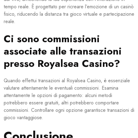
tempo reale. È progettato per ricreare l’emozione di un casinò
fisico, riducendo la distanza tra gioco virtuale e partecipazione
reale.
Ci sono commissioni
associate alle transazioni
presso Royalsea Casino?
Quando effettui transazioni al Royalsea Casino, è essenziale
valutare attentamente le eventuali commissioni. Esamina
attentamente le opzioni di pagamento: alcuni metodi
potrebbero essere gratuiti, altri potrebbero comportare
commissioni. Controllare ogni opzione garantisce transazioni di
gioco vantaggiose.
Conclusione