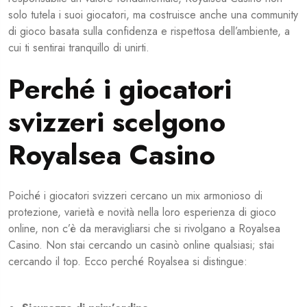
solo tutela i suoi giocatori, ma costruisce anche una community
di gioco basata sulla confidenza e rispettosa dell’ambiente, a
cui ti sentirai tranquillo di unirti.
Perché i giocatori
svizzeri scelgono
Royalsea Casino
Poiché i giocatori svizzeri cercano un mix armonioso di
protezione, varietà e novità nella loro esperienza di gioco
online, non c’è da meravigliarsi che si rivolgano a Royalsea
Casino. Non stai cercando un casinò online qualsiasi; stai
cercando il top. Ecco perché Royalsea si distingue: