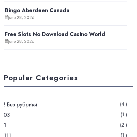
Bingo Aberdeen Canada
June 28, 2026
Free Slots No Download Casino World
June 28, 2026
Popular Categories
! Без рубрики
(4 )
03
(1 )
1
(2 )
111
(1 )