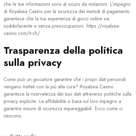
che le tue informazioni sono al sicuro da violazioni. L’impegno
di Royalsea Casino per la sicurezza dei metodi di pagamento
garantisce che la tua esperienza di gioco online sia
soddisfacente e senza preoccupazioni.
https://royalsea-
casino.com/it-ch/
Trasparenza della politica
sulla privacy
Come può un giocatore garantire che i propri dati personali
vengano trattati con la più alta cura? Royalsea Casino
garantisce la riservatezza dei tuoi dati attraverso politiche sulla
privacy esplicite. La affidabilità si basa sul loro impegno a
garantire misure di sicurezza impareggiabili. Ecco come ci
riescono: