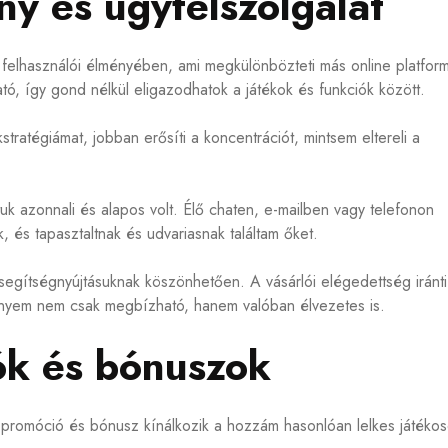
ny és ügyfélszolgálat
felhasználói élményében, ami megkülönbözteti más online platform
tó, így gond nélkül eligazodhatok a játékok és funkciók között.
kstratégiámat, jobban erősíti a koncentrációt, mintsem eltereli a
k azonnali és alapos volt. Élő chaten, e-mailben vagy telefonon
, és tapasztaltnak és udvariasnak találtam őket.
segítségnyújtásuknak köszönhetően. A vásárlói elégedettség iránti
ényem nem csak megbízható, hanem valóban élvezetes is.
ók és bónuszok
romóció és bónusz kínálkozik a hozzám hasonlóan lelkes játékos