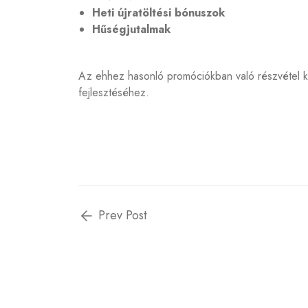
Heti újratöltési bónuszok
Hűségjutalmak
Az ehhez hasonló promóciókban való részvétel k
fejlesztéséhez.
Prev Post