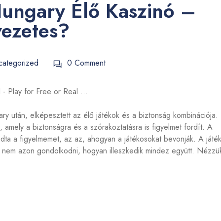
Hungary Élő Kaszinó –
vezetes?
categorized
0 Comment
y után, elképesztett az élő játékok és a biztonság kombinációja
mely a biztonságra és a szórakoztatásra is figyelmet fordít. A
dta a figyelmemet, az az, ahogyan a játékosokat bevonják. A játé
am nem azon gondolkodni, hogyan illeszkedik mindez együtt. Nézz