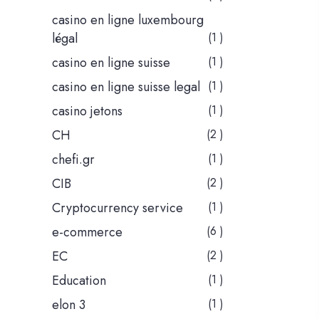
casino en ligne luxembourg
légal
(1 )
casino en ligne suisse
(1 )
casino en ligne suisse legal
(1 )
casino jetons
(1 )
CH
(2 )
chefi.gr
(1 )
CIB
(2 )
Cryptocurrency service
(1 )
e-commerce
(6 )
EC
(2 )
Education
(1 )
elon 3
(1 )