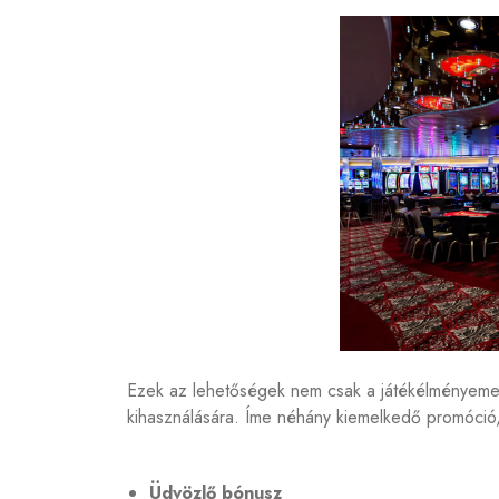
Ezek az lehetőségek nem csak a játékélményemet 
kihasználására. Íme néhány kiemelkedő promóció, 
Üdvözlő bónusz