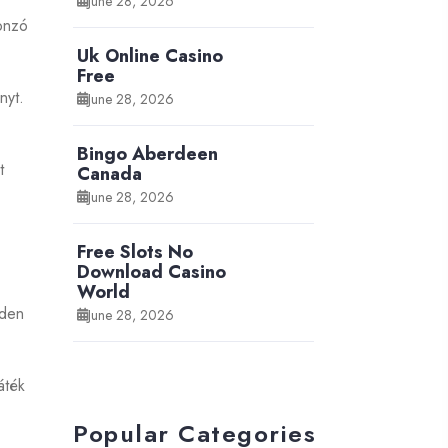
June 28, 2026
onzó
Uk Online Casino
Free
nyt.
June 28, 2026
Bingo Aberdeen
t
Canada
June 28, 2026
Free Slots No
Download Casino
World
nden
June 28, 2026
áték
Popular Categories