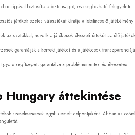
echnológiával biztosítja a biztonságot, és megbízható felügyeleti
sztós játékok széles választékát kínálja a lebilincselő játékélmény
iók az osztókkal, növelik a játékosok élvezeti értékét az élő játéko
ések garantálják a korrekt játékot és a játékosok transzparenciájá
sít gyors segítséget, garantálva a problémamentes és élvezetes
o Hungary áttekintése
átékok szerelmeseinek egyik kiemelt célpontjaként. Abban az örö
ngulatát.