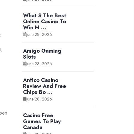
What S The Best
Online Casino To
Win M …
June 28, 2026
k
t,
Amigo Gaming
Slots
June 28, 2026
Antico Casino
Review And Free
Chips Bo …
June 28, 2026
mben
Casino Free
Games To Play
Canada