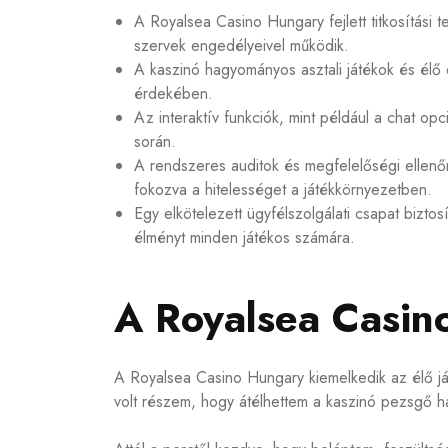
A Royalsea Casino Hungary fejlett titkosítási t
szervek engedélyeivel működik.
A kaszinó hagyományos asztali játékok és élő o
érdekében.
Az interaktív funkciók, mint például a chat opc
során.
A rendszeres auditok és megfelelőségi ellenőrz
fokozva a hitelességet a játékkörnyezetben.
Egy elkötelezett ügyfélszolgálati csapat bizto
élményt minden játékos számára.
A Royalsea Casin
A Royalsea Casino Hungary kiemelkedik az élő j
volt részem, hogy átélhettem a kaszinó pezsgő ha