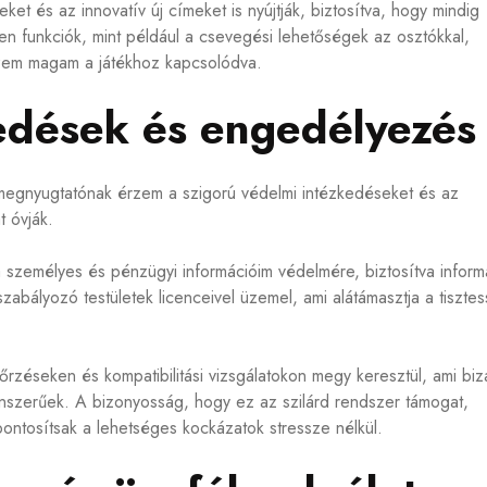
 és az innovatív új címeket is nyújtják, biztosítva, hogy mindig
len funkciók, mint például a csevegési lehetőségek az osztókkal,
rzem magam a játékhoz kapcsolódva.
kedések és engedélyezés
megnyugtatónak érzem a szigorú védelmi intézkedéseket és az
t óvják.
az a személyes és pénzügyi információim védelmére, biztosítva inform
zabályozó testületek licenceivel üzemel, ami alátámasztja a tiszte
rzéseken és kompatibilitási vizsgálatokon megy keresztül, ami biz
enszerűek. A bizonyosság, hogy ez az szilárd rendszer támogat,
ntosítsak a lehetséges kockázatok stressze nélkül.