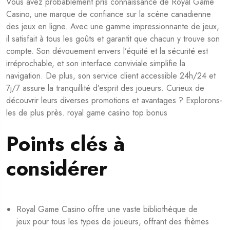
Vous avez probablement pris connaissance de Royal Game
Casino, une marque de confiance sur la scène canadienne
des jeux en ligne. Avec une gamme impressionnante de jeux,
il satisfait à tous les goûts et garantit que chacun y trouve son
compte. Son dévouement envers l’équité et la sécurité est
irréprochable, et son interface conviviale simplifie la
navigation. De plus, son service client accessible 24h/24 et
7j/7 assure la tranquillité d’esprit des joueurs. Curieux de
découvrir leurs diverses promotions et avantages ? Explorons-
les de plus près.
royal game casino top bonus
Points clés à
considérer
Royal Game Casino offre une vaste bibliothèque de
jeux pour tous les types de joueurs, offrant des thèmes