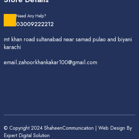
Need Any Help?
03009222212
mt khan road sultanabad near samad pulao and biyani
karachi
email.zahoorkhankakar100@gmail.com
© Copyright 2024 ShaheenCommunication | Web Design By
Expert Digital Solution