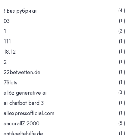
! Без рубрики
(4 )
03
(1 )
1
(2 )
111
(1 )
18.12
(1 )
2
(1 )
22betwetten.de
(1 )
7Slots
(1 )
a16z generative ai
(3 )
ai chatbot bard 3
(1 )
aliexpressofficial.com
(1 )
ancorallZ 2000
(5 )
antikaeltehilfe.de
(1 )