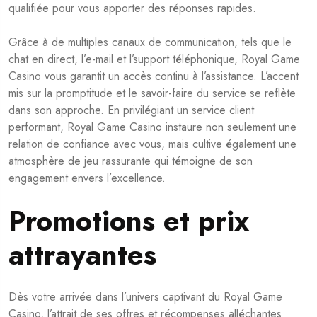
qualifiée pour vous apporter des réponses rapides.
Grâce à de multiples canaux de communication, tels que le
chat en direct, l’e-mail et l’support téléphonique, Royal Game
Casino vous garantit un accès continu à l’assistance. L’accent
mis sur la promptitude et le savoir-faire du service se reflète
dans son approche. En privilégiant un service client
performant, Royal Game Casino instaure non seulement une
relation de confiance avec vous, mais cultive également une
atmosphère de jeu rassurante qui témoigne de son
engagement envers l’excellence.
Promotions et prix
attrayantes
Dès votre arrivée dans l’univers captivant du Royal Game
Casino, l’attrait de ses offres et récompenses alléchantes