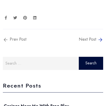
Prev Post
Next Post
Search
for:
Recent Posts
Casinos Near Me With Free Play