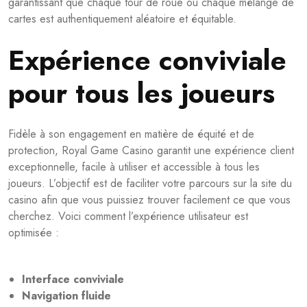
garantissant que chaque tour de roue ou chaque mélange de
cartes est authentiquement aléatoire et équitable.
Expérience conviviale
pour tous les joueurs
Fidèle à son engagement en matière de équité et de
protection, Royal Game Casino garantit une expérience client
exceptionnelle, facile à utiliser et accessible à tous les
joueurs. L’objectif est de faciliter votre parcours sur la site du
casino afin que vous puissiez trouver facilement ce que vous
cherchez. Voici comment l’expérience utilisateur est
optimisée :
Interface conviviale
Navigation fluide