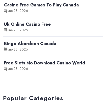
Casino Free Games To Play Canada
June 28, 2026
Uk Online Casino Free
June 28, 2026
Bingo Aberdeen Canada
June 28, 2026
Free Slots No Download Casino World
June 28, 2026
Popular Categories