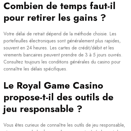
Combien de temps faut-il
pour retirer les gains ?
Votre délai de retrait dépend de la méthode choisie. Les
portefeuilles électroniques sont généralement plus rapides,
souvent en 24 heures. Les cartes de crédit/débit et les
virements bancaires peuvent prendre de 3 à 5 jours ouvrés.
Consultez toujours les conditions générales du casino pour
connaître les délais spécifiques.
Le Royal Game Casino
propose-t-il des outils de
jeu responsable ?
Vous êtes curieux de connaître les outils de jeu responsable,