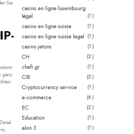
er Sie
casino en ligne luxembourg
légal
(1 )
casino en ligne suisse
(1 )
IP-
casino en ligne suisse legal
(1 )
casino jetons
(1 )
CH
(2 )
chefi.gr
(1 )
stimmt
as ganz
CIB
(2 )
höhten
Cryptocurrency service
(1 )
e-commerce
(6 )
EC
(2 )
Education
(1 )
Detail
elon 3
(1 )
nis,