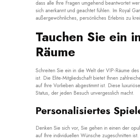
dass alle Ihre Fragen umgehend beantwortet wer
sich anerkannt und geachtet fühlen. Im Royal Ga
außergewöhnliches, persönliches Erlebnis zu kre
Tauchen Sie ein i
Räume
Schreiten Sie ein in die Welt der VIP-Räume des
ist. Die Elite-Mitgliedschaft bietet Ihnen zahlreic
auf Ihre Vorlieben abgestimmt ist. Diese luxuriö
Status, der jeden Besuch unvergesslich macht.
Personalisiertes Spiel
Denken Sie sich vor, Sie gehen in einen der op
auf Ihre individuellen Wünsche zugeschnitten ist. 