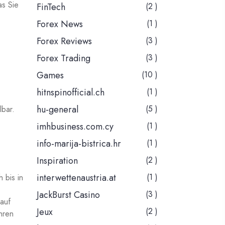
as Sie
FinTech
(2 )
Forex News
(1 )
Forex Reviews
(3 )
Forex Trading
(3 )
Games
(10 )
hitnspinofficial.ch
(1 )
hu-general
(5 )
lbar.
imhbusiness.com.cy
(1 )
info-marija-bistrica.hr
(1 )
Inspiration
(2 )
interwettenaustria.at
(1 )
 bis in
JackBurst Casino
(3 )
 auf
Jeux
(2 )
hren