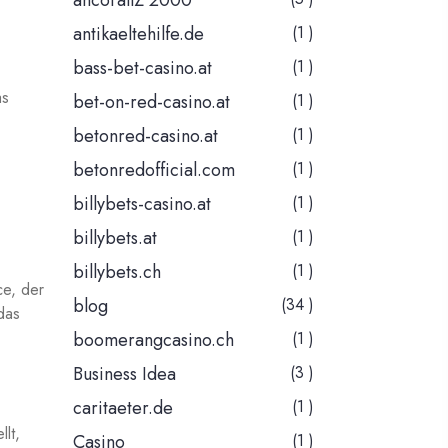
ancorallZ 2000
antikaeltehilfe.de
(1 )
bass-bet-casino.at
(1 )
s
bet-on-red-casino.at
(1 )
betonred-casino.at
(1 )
betonredofficial.com
(1 )
billybets-casino.at
(1 )
billybets.at
(1 )
billybets.ch
(1 )
ce, der
blog
(34 )
das
boomerangcasino.ch
(1 )
Business Idea
(3 )
caritaeter.de
(1 )
lt,
Casino
(1 )