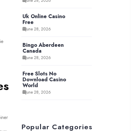
June 28, 2026
Uk Online Casino
Free
June 28, 2026
ie
Bingo Aberdeen
Canada
June 28, 2026
Free Slots No
Download Casino
es
World
June 28, 2026
iner
Popular Categories