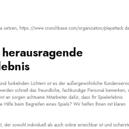
na setzen,
https://www.crunchbase.com/organization/playattack
da
 herausragende
lebnis
und funkelnden Lichtern ist es der außergewöhnliche Kundenservi
werden schnell das freundliche, fachkundige Personal bemerken, 
nt an sorgen achtsame Mitarbeiter dafür, dass Ihr Spielerlebnis
e Hilfe beim Begreifen eines Spiels? Wir helfen Ihnen mit klaren
der sowohl individuell als auch online erreichbar ist und sicherstel