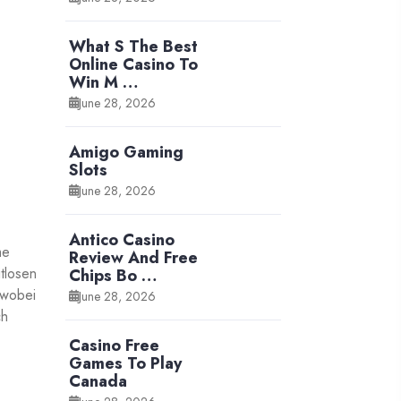
What S The Best
Online Casino To
Win M …
June 28, 2026
Amigo Gaming
Slots
June 28, 2026
Antico Casino
me
Review And Free
tlosen
Chips Bo …
 wobei
June 28, 2026
ch
Casino Free
Games To Play
Canada