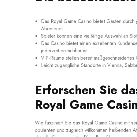
Das Royal Game Casino bietet Gästen durch g
Abenteuer.
Spieler können eine vielfältige Auswahl an Sl
Das Casino bietet einen exzellenten Kundens
jederzeit erreichbar ist.
VIP-Räume stellen bereit maßgeschneidertes G
Leicht zugängliche Standorte in Vienna, Salz
Erforschen Sie d
Royal Game Casi
Wie fasziniert Sie das Royal Game Casino mit s
opulenten und zugleich willkommen heißenden At