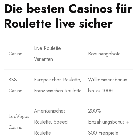
Die besten Casinos für
Roulette live sicher
Live Roulette
Casino
Bonusangebote
Varianten
888
Europäisches Roulette,
Willkommensbonus
Casino
Französisches Roulette
bis zu 100€
Amerikanisches
200%
LeoVegas
Roulette, Speed
Einzahlungsbonus +
Casino
Roulette
300 Freispiele