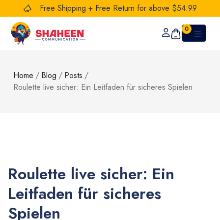
Free Shipping + Free Return for above $54.99
0
Home
/
Blog
/
Posts
/
Roulette live sicher: Ein Leitfaden für sicheres Spielen
Roulette live sicher: Ein
Leitfaden für sicheres
Spielen