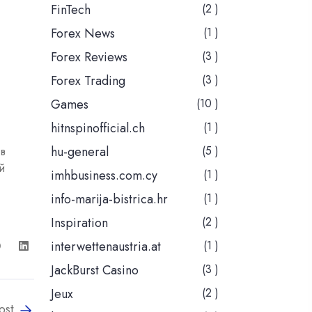
FinTech
(2 )
Forex News
(1 )
Forex Reviews
(3 )
Forex Trading
(3 )
Games
(10 )
hitnspinofficial.ch
(1 )
hu-general
(5 )
 в
й
imhbusiness.com.cy
(1 )
info-marija-bistrica.hr
(1 )
Inspiration
(2 )
interwettenaustria.at
(1 )
JackBurst Casino
(3 )
Jeux
(2 )
ost