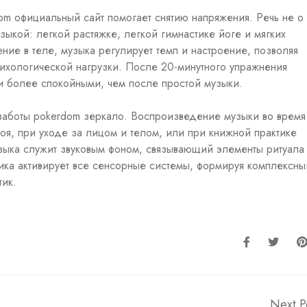
m официальный сайт помогает снятию напряжения. Речь не о
ыкой: легкой растяжке, легкой гимнастике йоге и мягких
ение в теле, музыка регулирует темп и настроение, позволяя
сихологической нагрузки. После 20-минутного упражнения
 более спокойными, чем после простой музыки.
озаботы pokerdom зеркало. Воспроизведение музыки во время
тоя, при уходе за лицом и телом, или при книжной практике
зыка служит звуковым фоном, связывающий элементы ритуала
ика активирует все сенсорные системы, формируя комплексны
тик.
Next P