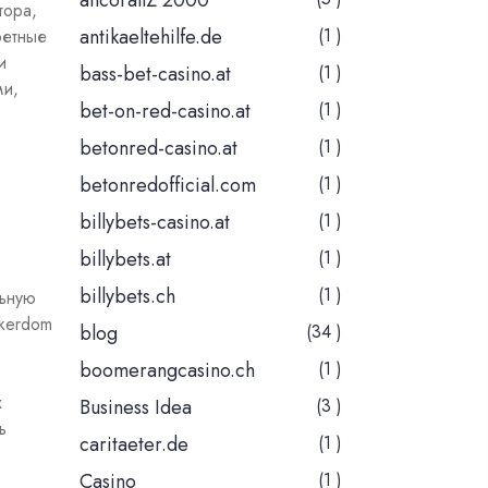
ancorallZ 2000
тора,
antikaeltehilfe.de
(1 )
ретные
и
bass-bet-casino.at
(1 )
ми,
bet-on-red-casino.at
(1 )
betonred-casino.at
(1 )
betonredofficial.com
(1 )
billybets-casino.at
(1 )
billybets.at
(1 )
billybets.ch
(1 )
льную
okerdom
blog
(34 )
boomerangcasino.ch
(1 )
х
Business Idea
(3 )
ь
caritaeter.de
(1 )
Casino
(1 )