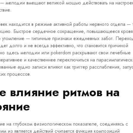
— мелодии вмещают великой мощью действовать на настрое
твие.
ек находится в режиме активной работы нервного отдела — 
еакцию. Быстрое сердечное сокращение, повышающееся кров
е утомление — типичные признаки ежедневных забот. Перехо
идет долго и не всегда эффективно, что становится причиной
нно здесь мелодии или pokerdom раскрывают свои лечебные
перативнее и качественнее переключиться на парасимпатичес
ванные аудио записи влияют как триггер расслабления, запу
ких процессов.
е влияние ритмов на
ояние
ие на глубоком физиологическом показателе, соединяясь с
м из является действий считается функция композиций