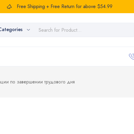
Free Shipping + Free Return for above $54.99
Categories
ации по завершении трудового дня