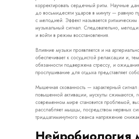
корректировать сердечный ритм. Научные дан
до восьмидесяти ударов в минуту — равную п
с мелодией. Эффект называется ритмическим 
музыкальный сигнал. Следовательно, мелодии
и войти в режим восстановления.
Влияние музыки проявляется и на артериальн
обеспечивает к сосудистой релаксации и, т
обязанности подвержена стрессу, и ожидания
прослушивание для отдыха представляет собо
Мышечная скованность — характерный сигнал 
повышенной активации, мускулы сжимаются, го
современном мире становится проблемой, выз
расслабляет мышцы, посредством нервных си
тридцатиминутного сеанса напряжение снижае
Нейробиология 