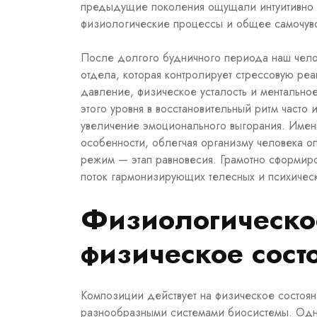
предыдущие поколения ощущали интуитивно 
физиологические процессы и общее самочувс
После долгого будничного периода наш челов
отдела, которая контролирует стрессовую р
давление, физическое усталость и ментально
этого уровня в восстановительный ритм часто 
увеличение эмоционального выгорания. Име
особенности, облегчая организму человека о
режим — этап равновесия. Грамотно сформиро
поток гармонизирующих телесных и психичес
Физиологическо
физическое сост
Композиции действует на физическое состоян
разнообразными системами биосистемы. Одни