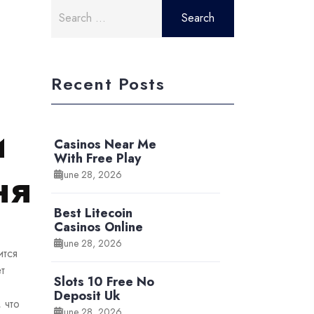
Search
for:
Recent Posts
и
Casinos Near Me
With Free Play
ня
June 28, 2026
Best Litecoin
Casinos Online
June 28, 2026
ится
т
Slots 10 Free No
Deposit Uk
 что
June 28, 2026