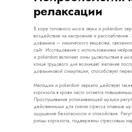
релаксации
В коре головного мозга звуки и
pokerdom зер
воздействие на настроение и расслабление. 
дофамина — химического вещества, связанно
сайт. Исследования с использованием нейро
и pokerdom включает зоны удовольствия в мо
конце трудового дня возникает желание посл
дофаминовой стимуляции, способствует перех
Мелодии и pokerdom зеркало действует такж
кортизола в крови часто остается повышенным
Прослушивание успокаивающей музыки регули
действенными для снятия стресса плавные м
ощущение безопасности и спокойствия. Регу
ритмы кортизола, подвержены стрессовым на