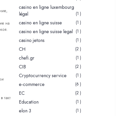
casino en ligne luxembourg
ние,
légal
(1 )
casino en ligne suisse
(1 )
ие на
коя.
casino en ligne suisse legal
(1 )
casino jetons
(1 )
CH
(2 )
chefi.gr
(1 )
CIB
(2 )
Cryptocurrency service
(1 )
ри
e-commerce
(6 )
EC
(2 )
в такт
Education
(1 )
elon 3
(1 )