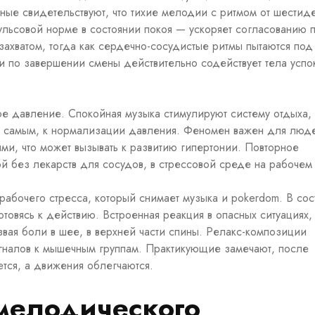
ные свидетельствуют, что тихие мелодии с ритмом от шестид
ульсовой норме в состоянии покоя — ускоряет согласованию 
захватом, тогда как сердечно-сосудистые ритмы пытаются под
 по завершении смены действительно содействует тела успо
ое давление. Спокойная музыка стимулируют систему отдыха,
ем самым, к нормализации давления. Феномен важен для люде
ми, что может вызывать к развитию гипертонии. Повторное
й без лекарств для сосудов, в стрессовой среде на рабочем
рабочего стресса, который снимает музыка и pokerdom. В сос
товясь к действию. Встроенная реакция в опасных ситуациях, 
вая боли в шее, в верхней части спины. Релакс-композиции
гналов к мышечным группам. Практикующие замечают, после
тся, а движения облегчаются.
мелодического