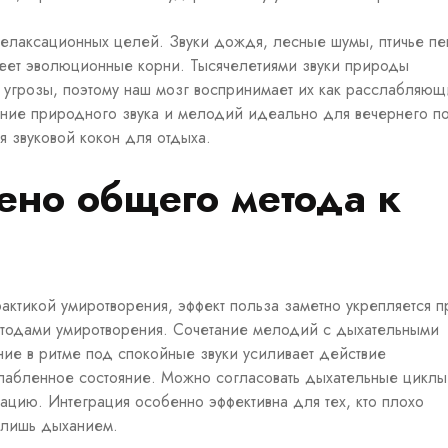
релаксационных целей. Звуки дождя, лесные шумы, птичье пе
еет эволюционные корни. Тысячелетиями звуки природы
и угрозы, поэтому наш мозг воспринимает их как расслабляющ
тание природного звука и мелодий идеально для вечернего по
я звуковой кокон для отдыха.
ено общего метода к
рактикой умиротворения, эффект польза заметно укрепляется п
тодами умиротворения. Сочетание мелодий с дыхательными
ие в ритме под спокойные звуки усиливает действие
лабленное состояние. Можно согласовать дыхательные циклы 
ацию. Интеграция особенно эффективна для тех, кто плохо
 лишь дыханием.