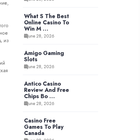
ние,
What S The Best
Online Casino To
того
Win M …
яное
June 28, 2026
д из
Amigo Gaming
Slots
кий
June 28, 2026
ская
Antico Casino
Review And Free
Chips Bo …
June 28, 2026
Casino Free
Games To Play
Canada