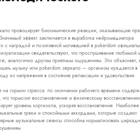
кало
провоцирует биохимические реакции, оказывающие пр
Значимый эффект заключается в выработка нейромедиатора
го с наградой и позитивной мотивацией в pokerdom официал
визуализации свидетельствуют, что прослушивание любимой 
зге, аналогично другим приятным ощущениям. Это объясняет, 
ушать музыку или pokerdom зеркало — организм нуждается в
оду из напряжения в состояние релаксации и удовольствия.
е на гормон стресса. по окончании рабочего времени содер
, что тормозит восстановление и физическому восстановлению
рует уровень кортизола, ускоряя восстановление. Наиболее
узыкальные треки и спокойными аккордами, которые создают
лярные музыкальные сеансы способна нормализовать циркад
рушениям.