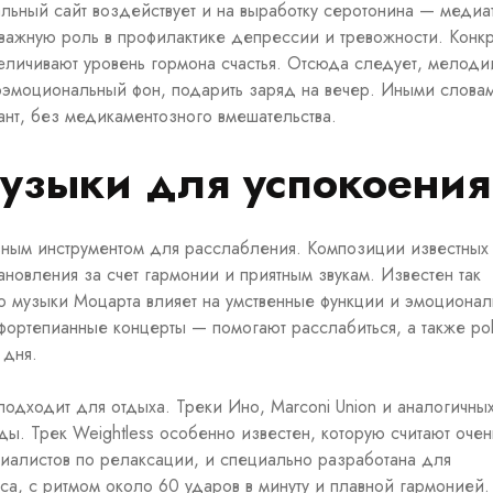
льный сайт воздействует и на выработку серотонина — медиа
ажную роль в профилактике депрессии и тревожности. Конк
еличивают уровень гормона счастья. Отсюда следует, мелоди
хоэмоциональный фон, подарить заряд на вечер. Иными слова
нт, без медикаментозного вмешательства.
музыки для успокоения
вным инструментом для расслабления. Композиции известных
новления за счет гармонии и приятным звукам. Известен так
о музыки Моцарта влияет на умственные функции и эмоциона
фортепианные концерты — помогают расслабиться, а также p
 дня.
одходит для отдыха. Треки Ино, Marconi Union и аналогичны
ы. Трек Weightless особенно известен, которую считают очен
иалистов по релаксации, и специально разработана для
са, с ритмом около 60 ударов в минуту и плавной гармонией.