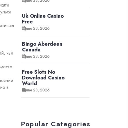
June 28, 2026
есяти
пульса
Uk Online Casino
Free
коиться
June 28, 2026
Bingo Aberdeen
Canada
й, чьи
June 28, 2026
 месте.
Free Slots No
Download Casino
тоянии
World
но в
June 28, 2026
Popular Categories