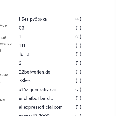
! Без рубрики
(4 )
ямое
03
(1 )
1
(2 )
ьный
музыки
111
(1 )
в
18.12
(1 )
2
(1 )
22betwetten.de
(1 )
жание
7Slots
(1 )
.
a16z generative ai
(3 )
ai chatbot bard 3
(1 )
ные
aliexpressofficial.com
(1 )
(5 )