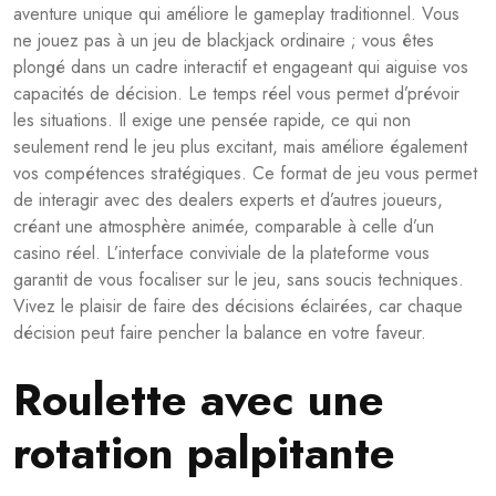
aventure unique qui améliore le gameplay traditionnel. Vous
ne jouez pas à un jeu de blackjack ordinaire ; vous êtes
plongé dans un cadre interactif et engageant qui aiguise vos
capacités de décision. Le temps réel vous permet d’prévoir
les situations. Il exige une pensée rapide, ce qui non
seulement rend le jeu plus excitant, mais améliore également
vos compétences stratégiques. Ce format de jeu vous permet
de interagir avec des dealers experts et d’autres joueurs,
créant une atmosphère animée, comparable à celle d’un
casino réel. L’interface conviviale de la plateforme vous
garantit de vous focaliser sur le jeu, sans soucis techniques.
Vivez le plaisir de faire des décisions éclairées, car chaque
décision peut faire pencher la balance en votre faveur.
Roulette avec une
rotation palpitante