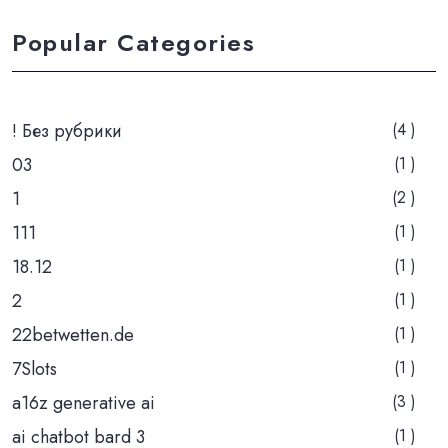
Popular Categories
! Без рубрики
(4 )
03
(1 )
1
(2 )
111
(1 )
18.12
(1 )
2
(1 )
22betwetten.de
(1 )
7Slots
(1 )
a16z generative ai
(3 )
ai chatbot bard 3
(1 )