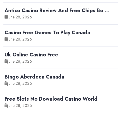
Antico Casino Review And Free Chips Bo …
June 28, 2026
Casino Free Games To Play Canada
June 28, 2026
Uk Online Casino Free
June 28, 2026
Bingo Aberdeen Canada
June 28, 2026
Free Slots No Download Casino World
June 28, 2026