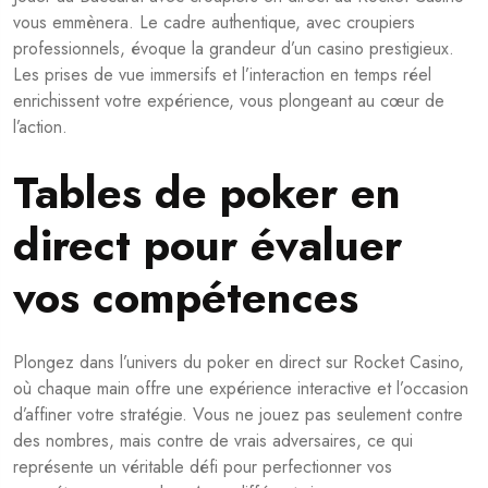
vous emmènera. Le cadre authentique, avec croupiers
professionnels, évoque la grandeur d’un casino prestigieux.
Les prises de vue immersifs et l’interaction en temps réel
enrichissent votre expérience, vous plongeant au cœur de
l’action.
Tables de poker en
direct pour évaluer
vos compétences
Plongez dans l’univers du poker en direct sur Rocket Casino,
où chaque main offre une expérience interactive et l’occasion
d’affiner votre stratégie. Vous ne jouez pas seulement contre
des nombres, mais contre de vrais adversaires, ce qui
représente un véritable défi pour perfectionner vos