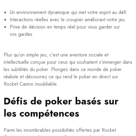
Un environnement dynamique qui met votre esprit au défi
Interactions réelles avec le croupier améliorant votre jeu
Prise de décision en temps réel pour vous garder sur
vos gardes
Plus qu’un simple jeu, c’est une aventure sociale et
intellectuelle conçue pour ceux qui souhaitent s’immerger dans
les subtilités du poker. Plongez dans ce monde de poker
réaliste et découvrez ce qui rend le poker en direct sur
Rocket Casino inoubliable.
Défis de poker basés sur
les compétences
Parmi les innombrables possibilités offertes par Rocket