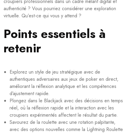
croupiers professionnels dans un cadre mêlant digital et
authenticité ? Vous pourriez considérer une exploration
virtuelle. Qu’est-ce qui vous y attend ?
Points essentiels à
retenir
Explorez un style de jeu stratégique avec de
authentiques adversaires aux jeux de poker en direct,
améliorant la réflexion analytique et les compétences
d’ajustement rapide.
Plongez dans le Blackjack avec des décisions en temps
réel, où la réflexion rapide et la interaction avec les
croupiers expérimentés affectent le résultat du partie.
Savourez de la roulette avec une rotation palpitante,
avec des options nouvelles comme la Lightning Roulette