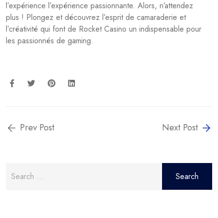
l’expérience l’expérience passionnante. Alors, n’attendez
plus ! Plongez et découvrez l’esprit de camaraderie et
l’créativité qui font de Rocket Casino un indispensable pour
les passionnés de gaming.
Prev Post
Next Post
Search
for: