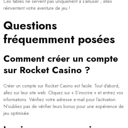
Ces tables ne servent pas uniquement à s’amuser ; elles
réinventent votre aventure de jeu !
Questions
fréquemment posées
Comment créer un compte
sur Rocket Casino ?
Créer un compte sur Rocket Casino est facile. Tout d’abord,
allez sur leur site web. Cliquez sur « S’inscrire » et entrez vos
informations. Vérifiez votre adresse e-mail pour l’activation.
N’oubliez pas de vérifier leurs bonus pour une expérience de
jeu optimisée.