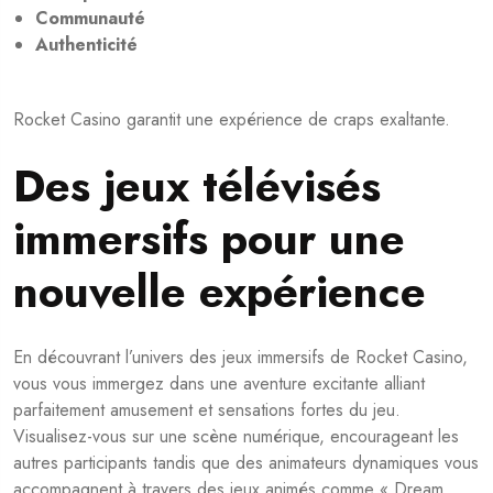
Communauté
Authenticité
Rocket Casino garantit une expérience de craps exaltante.
Des jeux télévisés
immersifs pour une
nouvelle expérience
En découvrant l’univers des jeux immersifs de Rocket Casino,
vous vous immergez dans une aventure excitante alliant
parfaitement amusement et sensations fortes du jeu.
Visualisez-vous sur une scène numérique, encourageant les
autres participants tandis que des animateurs dynamiques vous
accompagnent à travers des jeux animés comme « Dream