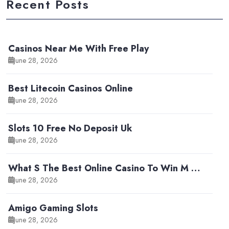
Recent Posts
Casinos Near Me With Free Play
June 28, 2026
Best Litecoin Casinos Online
June 28, 2026
Slots 10 Free No Deposit Uk
June 28, 2026
What S The Best Online Casino To Win M …
June 28, 2026
Amigo Gaming Slots
June 28, 2026