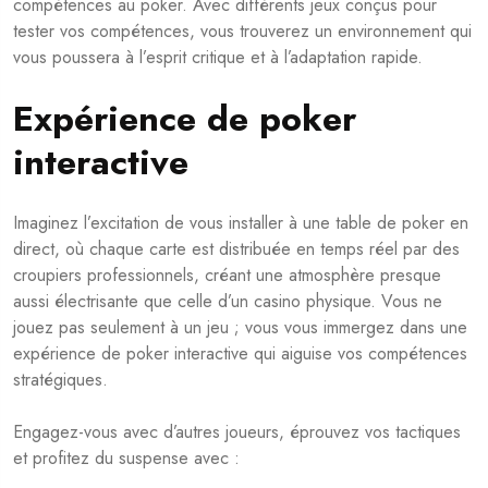
compétences au poker. Avec différents jeux conçus pour
tester vos compétences, vous trouverez un environnement qui
vous poussera à l’esprit critique et à l’adaptation rapide.
Expérience de poker
interactive
Imaginez l’excitation de vous installer à une table de poker en
direct, où chaque carte est distribuée en temps réel par des
croupiers professionnels, créant une atmosphère presque
aussi électrisante que celle d’un casino physique. Vous ne
jouez pas seulement à un jeu ; vous vous immergez dans une
expérience de poker interactive qui aiguise vos compétences
stratégiques.
Engagez-vous avec d’autres joueurs, éprouvez vos tactiques
et profitez du suspense avec :