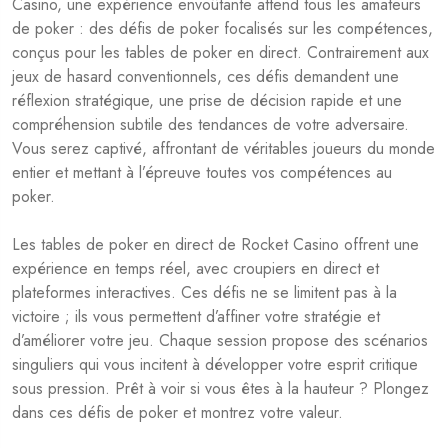
Casino, une expérience envoûtante attend tous les amateurs
de poker : des défis de poker focalisés sur les compétences,
conçus pour les tables de poker en direct. Contrairement aux
jeux de hasard conventionnels, ces défis demandent une
réflexion stratégique, une prise de décision rapide et une
compréhension subtile des tendances de votre adversaire.
Vous serez captivé, affrontant de véritables joueurs du monde
entier et mettant à l’épreuve toutes vos compétences au
poker.
Les tables de poker en direct de Rocket Casino offrent une
expérience en temps réel, avec croupiers en direct et
plateformes interactives. Ces défis ne se limitent pas à la
victoire ; ils vous permettent d’affiner votre stratégie et
d’améliorer votre jeu. Chaque session propose des scénarios
singuliers qui vous incitent à développer votre esprit critique
sous pression. Prêt à voir si vous êtes à la hauteur ? Plongez
dans ces défis de poker et montrez votre valeur.