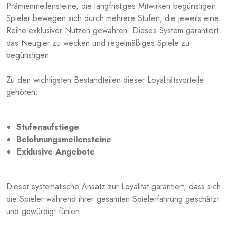
Prämienmeilensteine, die langfristiges Mitwirken begünstigen.
Spieler bewegen sich durch mehrere Stufen, die jeweils eine
Reihe exklusiver Nutzen gewähren. Dieses System garantiert
das Neugier zu wecken und regelmäßiges Spiele zu
begünstigen.
Zu den wichtigsten Bestandteilen dieser Loyalitätsvorteile
gehören:
Stufenaufstiege
Belohnungsmeilensteine
Exklusive Angebote
Dieser systematische Ansatz zur Loyalität garantiert, dass sich
die Spieler während ihrer gesamten Spielerfahrung geschätzt
und gewürdigt fühlen.