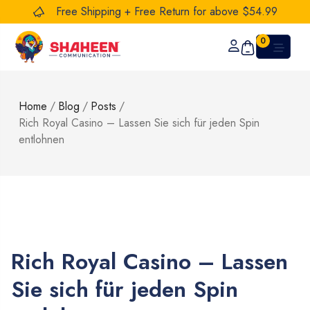
Free Shipping + Free Return for above $54.99
0
Home
/
Blog
/
Posts
/
Rich Royal Casino – Lassen Sie sich für jeden Spin
entlohnen
Rich Royal Casino – Lassen
Sie sich für jeden Spin