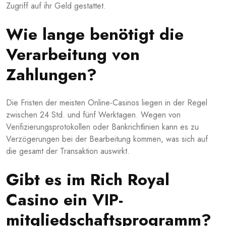
Zugriff auf ihr Geld gestattet.
Wie lange benötigt die
Verarbeitung von
Zahlungen?
Die Fristen der meisten Online-Casinos liegen in der Regel
zwischen 24 Std. und fünf Werktagen. Wegen von
Verifizierungsprotokollen oder Bankrichtlinien kann es zu
Verzögerungen bei der Bearbeitung kommen, was sich auf
die gesamt der Transaktion auswirkt.
Gibt es im Rich Royal
Casino ein VIP-
mitgliedschaftsprogramm?