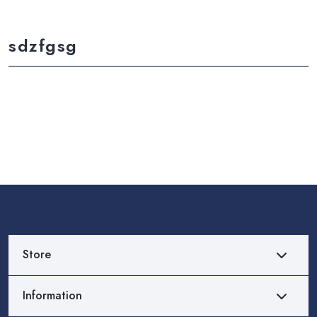
sdzfgsg
Store
Information