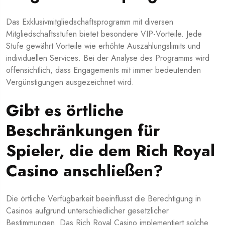
Das Exklusivmitgliedschaftsprogramm mit diversen
Mitgliedschaftsstufen bietet besondere VIP-Vorteile. Jede
Stufe gewährt Vorteile wie erhöhte Auszahlungslimits und
individuellen Services. Bei der Analyse des Programms wird
offensichtlich, dass Engagements mit immer bedeutenden
Vergünstigungen ausgezeichnet wird.
Gibt es örtliche
Beschränkungen für
Spieler, die dem Rich Royal
Casino anschließen?
Die örtliche Verfügbarkeit beeinflusst die Berechtigung in
Casinos aufgrund unterschiedlicher gesetzlicher
Bestimmungen. Das Rich Royal Casino implementiert solche