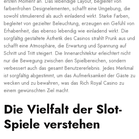
ersten Moment an. Das lebendige Layout, begleitet von
farbenfrohen Designelementen, schafft eine Umgebung, die
sowohl stimulierend als auch einladend wirkt. Starke Farben,
begleitet von gezielter Beleuchtung, erzeugen ein Gefühl von
Erhabenheit, das ebenso lebendig wie einladend wirkt. Die
sorgfältig gestaltete Ästhetik des Casinos strahlt Prunk aus und
schafft eine Atmosphäre, die Erwartung und Spannung auf
Schritt und Tritt steigert. Die Innenarchitektur erleichtert nicht
nur die Bewegung zwischen den Spielbereichen, sondern
verbessert auch das gesamt Benutzererlebnis. Jedes Merkmal
ist sorgfältig abgestimmt, um das Aufmerksamkeit der Gäste zu
wecken und zu bewahren, was das Rich Royal Casino zu
einem gewünschten Ziel macht.
Die Vielfalt der Slot-
Spiele verstehen