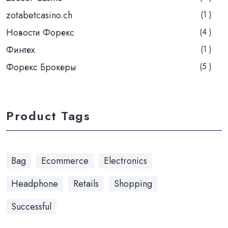
zotabetcasino.ch
(1 )
Новости Форекс
(4 )
Финтех
(1 )
Форекс Брокеры
(5 )
Product Tags
Bag
Ecommerce
Electronics
Headphone
Retails
Shopping
Successful