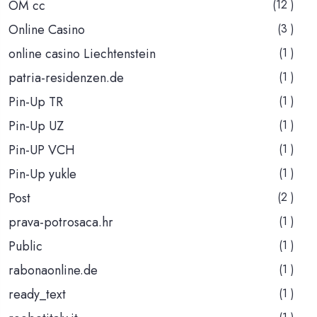
OM cc
(12 )
Online Casino
(3 )
online casino Liechtenstein
(1 )
patria-residenzen.de
(1 )
Pin-Up TR
(1 )
Pin-Up UZ
(1 )
Pin-UP VCH
(1 )
Pin-Up yukle
(1 )
Post
(2 )
prava-potrosaca.hr
(1 )
Public
(1 )
rabonaonline.de
(1 )
ready_text
(1 )