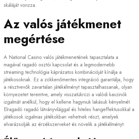
skáláját vonzza.
Az valós játékmenet
megértése
A National Casino valós játékmenetének tapasztalata a
magával ragadó osztói kapcsolat és a legmodernebb
streaming technológia káprázatos kombinációját kínálja a
játékosoknak. Ez a zökkenőmentes integráció garantálja, hogy
a résztvevők zavartalan játékélményt tapasztalhassanak, olyan
környezetet teremtve, amely visszatükrözi a valódi kaszinók
izgalmát anélkül, hogy el kellene hagyniuk lakásuk kényelmét.
Elragadó ragadó látványvilággal és hiteles hangeffektusokkal a
játékosok izgalmas játékokban vehetnek részt, amelyek
elvarázsolják az érzékszerveket és növelik a játékélményt.