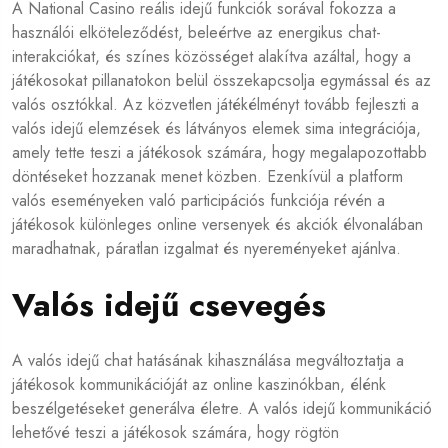
A National Casino reális idejű funkciók sorával fokozza a
használói elköteleződést, beleértve az energikus chat-
interakciókat, és színes közösséget alakítva azáltal, hogy a
játékosokat pillanatokon belül összekapcsolja egymással és az
valós osztókkal. Az közvetlen játékélményt tovább fejleszti a
valós idejű elemzések és látványos elemek sima integrációja,
amely tette teszi a játékosok számára, hogy megalapozottabb
döntéseket hozzanak menet közben. Ezenkívül a platform
valós eseményeken való participációs funkciója révén a
játékosok különleges online versenyek és akciók élvonalában
maradhatnak, páratlan izgalmat és nyereményeket ajánlva.
Valós idejű csevegés
A valós idejű chat hatásának kihasználása megváltoztatja a
játékosok kommunikációját az online kaszinókban, élénk
beszélgetéseket generálva életre. A valós idejű kommunikáció
lehetővé teszi a játékosok számára, hogy rögtön