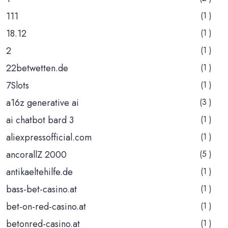
111
(1 )
18.12
(1 )
2
(1 )
22betwetten.de
(1 )
7Slots
(1 )
a16z generative ai
(3 )
ai chatbot bard 3
(1 )
aliexpressofficial.com
(1 )
ancorallZ 2000
(5 )
antikaeltehilfe.de
(1 )
bass-bet-casino.at
(1 )
bet-on-red-casino.at
(1 )
betonred-casino.at
(1 )