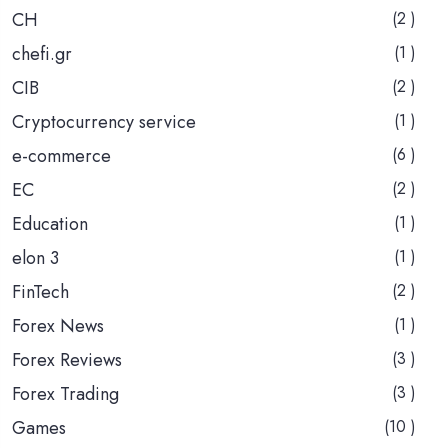
CH
(2 )
chefi.gr
(1 )
CIB
(2 )
Cryptocurrency service
(1 )
e-commerce
(6 )
EC
(2 )
Education
(1 )
elon 3
(1 )
FinTech
(2 )
Forex News
(1 )
Forex Reviews
(3 )
Forex Trading
(3 )
Games
(10 )