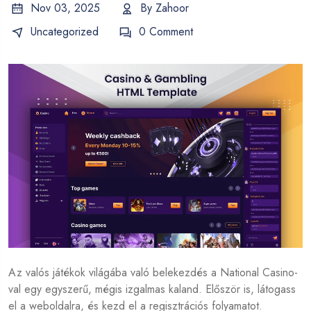
Nov 03, 2025
By
Zahoor
Uncategorized
0 Comment
Az valós játékok világába való belekezdés a National Casino-
val egy egyszerű, mégis izgalmas kaland. Először is, látogass
el a weboldalra, és kezd el a regisztrációs folyamatot.