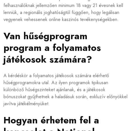
felhasználóknak jellemzően minimum 18 vagy 21 évesnek kell
lenniük, a regionális joghatóságtól függően, hogy legálisan
vegyenek vehessenek online kaszinós tevékenységekben.
Van hűségprogram
program a folyamatos
játékosok számára?
A kérdéskör a folyamatos játékosok számára elérhető
hűségprogramokra utal. Az ilyen programok tipikusan
különböző hűségszinteket ajánlanak, és a játékosok
bónuszokat gyűjthetnek a haladásuk során, exkluzív előnyökkel
javítva játékélményüket.
Hogyan érhetem fel a