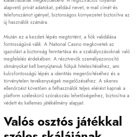
kialakításának megkezdésére. A regisztrációs folyamat
alapvető privát adatokat, például nevet, e-mail címét és
telefonszámot igényel, biztonságos környezetet biztosítva az
új használók számára.
Miután ez a kezdeti lépés megtörtént, a fiók validálása
fontosságúvá válik. A National Casino megköveteli az
igazolást a biztonság fenntartása és a szabályozásoknak való
megfelelés érdekében. A résztvevők személyazonosító
okmányokat kell benyújtaniuk fiókjuk hitelesítéséhez, ami
kulcsfontosságú lépés a identitás megerősítéséhez és a
törvénytelen tevékenységek megelőzéséhez. A sikeres
ellenőrzést követően a felhasználók teljes elérést kapnak a
platform széleskörű szórakozási lehetőségeihez, biztosítva a
védett és kellemes játékélmény alapjait.
Valós osztós játékkal
széles skálájának