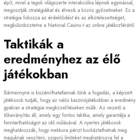
épít, mivel a tagok világszerte interakcióba lépnek egymással,
megosztják stratégiáikat és élvezik a közös győzelmeket. Ez a
stratégia fokozza az érdeklődést és az elkötelezettséget,
megkülönböztetve a National Casino-t az online játékszférától.
Taktikák a
eredményhez az élő
játékokban
Bármennyire is kiszámíthatatlannak tűnik a fogadás, a képzett
játékosok tudják, hogy az valós kaszinójátékokban a eredmény
gyakran a stratégiai megközelítéseken múlik. Az vezető a
tőkeirányítás áll, amely egy fontos taktika, amely garantálja a
fenntarthatóságot az idő múlásával. A nyertes játékosok
meghatározzák, hogy mekkora pénzt kockáztathatnak meg
maguknak veszíteni, szigorú limiteket meghatározva fel a