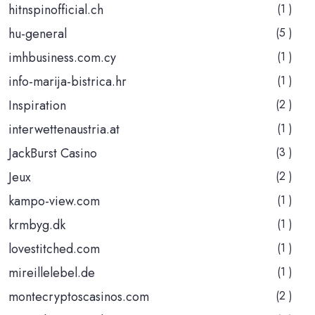
hitnspinofficial.ch
(1 )
hu-general
(5 )
imhbusiness.com.cy
(1 )
info-marija-bistrica.hr
(1 )
Inspiration
(2 )
interwettenaustria.at
(1 )
JackBurst Casino
(3 )
Jeux
(2 )
kampo-view.com
(1 )
krmbyg.dk
(1 )
lovestitched.com
(1 )
mireillelebel.de
(1 )
montecryptoscasinos.com
(2 )