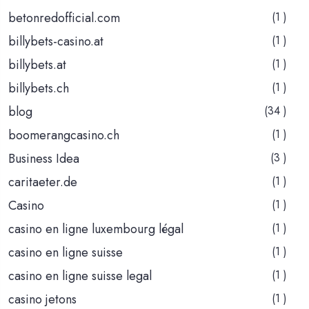
betonredofficial.com
(1 )
billybets-casino.at
(1 )
billybets.at
(1 )
billybets.ch
(1 )
blog
(34 )
boomerangcasino.ch
(1 )
Business Idea
(3 )
caritaeter.de
(1 )
Casino
(1 )
casino en ligne luxembourg légal
(1 )
casino en ligne suisse
(1 )
casino en ligne suisse legal
(1 )
casino jetons
(1 )