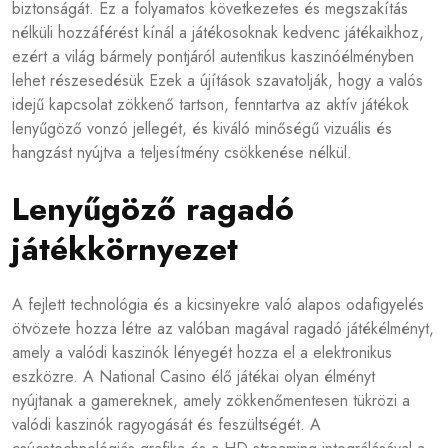
biztonságát. Ez a folyamatos következetes és megszakítás
nélküli hozzáférést kínál a játékosoknak kedvenc játékaikhoz,
ezért a világ bármely pontjáról autentikus kaszinóélményben
lehet részesedésük Ezek a újítások szavatolják, hogy a valós
idejű kapcsolat zökkenő tartson, fenntartva az aktív játékok
lenyűgöző vonzó jellegét, és kiváló minőségű vizuális és
hangzást nyújtva a teljesítmény csökkenése nélkül.
Lenyűgöző ragadó
játékkörnyezet
A fejlett technológia és a kicsinyekre való alapos odafigyelés
ötvözete hozza létre az valóban magával ragadó játékélményt,
amely a valódi kaszinók lényegét hozza el a elektronikus
eszközre. A National Casino élő játékai olyan élményt
nyújtanak a gamereknek, amely zökkenőmentesen tükrözi a
valódi kaszinók ragyogását és feszültségét. A