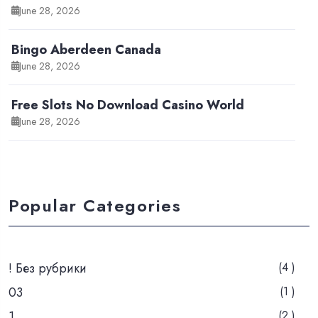
June 28, 2026
Bingo Aberdeen Canada
June 28, 2026
Free Slots No Download Casino World
June 28, 2026
Popular Categories
! Без рубрики
(4 )
03
(1 )
1
(2 )