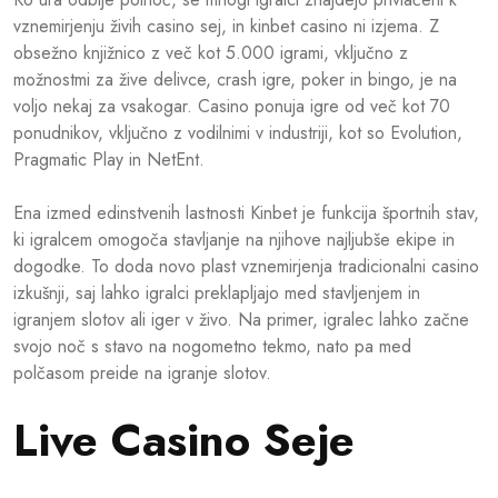
vznemirjenju živih casino sej, in
kinbet casino
ni izjema. Z
obsežno knjižnico z več kot 5.000 igrami, vključno z
možnostmi za žive delivce, crash igre, poker in bingo, je na
voljo nekaj za vsakogar. Casino ponuja igre od več kot 70
ponudnikov, vključno z vodilnimi v industriji, kot so Evolution,
Pragmatic Play in NetEnt.
Ena izmed edinstvenih lastnosti Kinbet je funkcija športnih stav,
ki igralcem omogoča stavljanje na njihove najljubše ekipe in
dogodke. To doda novo plast vznemirjenja tradicionalni casino
izkušnji, saj lahko igralci preklapljajo med stavljenjem in
igranjem slotov ali iger v živo. Na primer, igralec lahko začne
svojo noč s stavo na nogometno tekmo, nato pa med
polčasom preide na igranje slotov.
Live Casino Seje