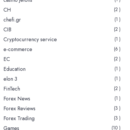
CH
(2 )
chefi.gr
(1 )
CIB
(2 )
Cryptocurrency service
(1 )
e-commerce
(6 )
EC
(2 )
Education
(1 )
elon 3
(1 )
FinTech
(2 )
Forex News
(1 )
Forex Reviews
(3 )
Forex Trading
(3 )
Games
(10 )