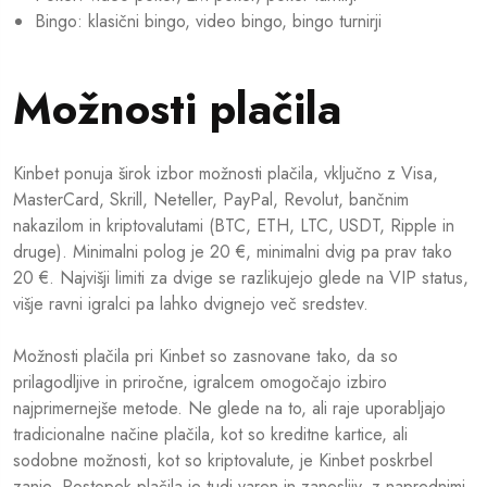
Bingo: klasični bingo, video bingo, bingo turnirji
Možnosti plačila
Kinbet ponuja širok izbor možnosti plačila, vključno z Visa,
MasterCard, Skrill, Neteller, PayPal, Revolut, bančnim
nakazilom in kriptovalutami (BTC, ETH, LTC, USDT, Ripple in
druge). Minimalni polog je 20 €, minimalni dvig pa prav tako
20 €. Najvišji limiti za dvige se razlikujejo glede na VIP status,
višje ravni igralci pa lahko dvignejo več sredstev.
Možnosti plačila pri Kinbet so zasnovane tako, da so
prilagodljive in priročne, igralcem omogočajo izbiro
najprimernejše metode. Ne glede na to, ali raje uporabljajo
tradicionalne načine plačila, kot so kreditne kartice, ali
sodobne možnosti, kot so kriptovalute, je Kinbet poskrbel
zanje. Postopek plačila je tudi varen in zanesljiv, z naprednimi