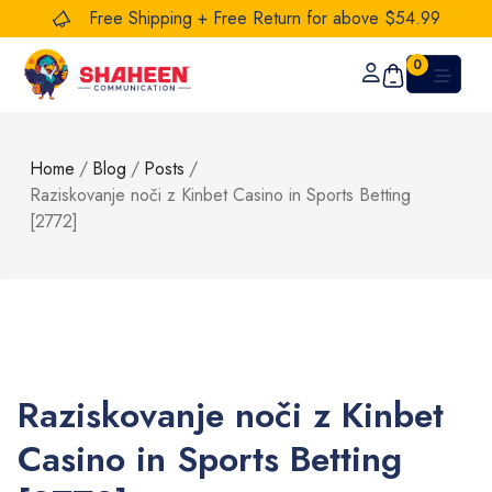
Free Shipping + Free Return for above $54.99
0
Home
/
Blog
/
Posts
/
Raziskovanje noči z Kinbet Casino in Sports Betting
[2772]
Raziskovanje noči z Kinbet
Casino in Sports Betting