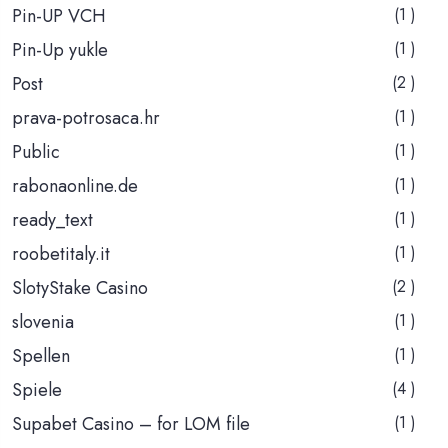
Pin-UP VCH
(1 )
Pin-Up yukle
(1 )
Post
(2 )
prava-potrosaca.hr
(1 )
Public
(1 )
rabonaonline.de
(1 )
ready_text
(1 )
roobetitaly.it
(1 )
SlotyStake Casino
(2 )
slovenia
(1 )
Spellen
(1 )
Spiele
(4 )
Supabet Casino – for LOM file
(1 )