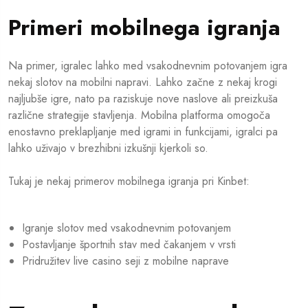
Primeri mobilnega igranja
Na primer, igralec lahko med vsakodnevnim potovanjem igra
nekaj slotov na mobilni napravi. Lahko začne z nekaj krogi
najljubše igre, nato pa raziskuje nove naslove ali preizkuša
različne strategije stavljenja. Mobilna platforma omogoča
enostavno preklapljanje med igrami in funkcijami, igralci pa
lahko uživajo v brezhibni izkušnji kjerkoli so.
Tukaj je nekaj primerov mobilnega igranja pri Kinbet:
Igranje slotov med vsakodnevnim potovanjem
Postavljanje športnih stav med čakanjem v vrsti
Pridružitev live casino seji z mobilne naprave