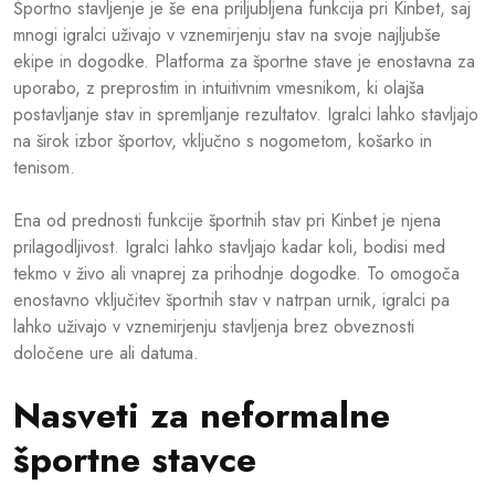
Športno stavljenje je še ena priljubljena funkcija pri Kinbet, saj
mnogi igralci uživajo v vznemirjenju stav na svoje najljubše
ekipe in dogodke. Platforma za športne stave je enostavna za
uporabo, z preprostim in intuitivnim vmesnikom, ki olajša
postavljanje stav in spremljanje rezultatov. Igralci lahko stavljajo
na širok izbor športov, vključno s nogometom, košarko in
tenisom.
Ena od prednosti funkcije športnih stav pri Kinbet je njena
prilagodljivost. Igralci lahko stavljajo kadar koli, bodisi med
tekmo v živo ali vnaprej za prihodnje dogodke. To omogoča
enostavno vključitev športnih stav v natrpan urnik, igralci pa
lahko uživajo v vznemirjenju stavljenja brez obveznosti
določene ure ali datuma.
Nasveti za neformalne
športne stavce