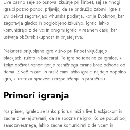
Live casino seje so osnova izkušnje pri Kinbet, saj se mnogi
igralci pozno ponoči prijavijo, da se pridružijo zabavi. Igre z
živi delivci zagotavljajo vrhunska podjetja, kot je Evolution, kar
zagotavlja gladko in poglobljeno izkušnjo. Igralci lahko
komunicirajo z delivci in drugimi igralci v realnem času, kar
ustvarja občutek skupnosti in prijateljstva.
Nekatere priljubljene igre v živo pri Kinbet vključujejo
blackjack, ruleto in baccarat. Te igre so idealne za igralce, ki
želijo doživeti vznemirjenje resničnega casina brez odhoda od
doma. Z več mizami in različicami lahko igralci najdejo popolno
igro, ki ustreza njihovemu razpoloženju in proračunu.
Primeri igranja
Na primer, igralec se lahko pridruži mizi z live blackjackom in
začne z nekaj stavami, da se spozna na igro. Ko se počuti bolj
samozavestnega, lahko začne komunicirati z delivcem in