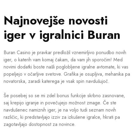
Najnovejše novosti
iger v igralnici Buran
Buran Casino je pravkar predložil vznemirljivo ponudbo novih
iger, o katerih vam komaj čakam, da vam jih sporočim! Med
novimi dodatki boste našli poglobljene igralne avtomate, ki vas
popeljejo v očarljive svetove. Grafika je osupljiva, mehanika pa
novatorska, zaradi katerega je vsak spin navdušujoč.
Še posebej so se mi zdel bonus funkcije skrbno zasnovane,
saj krepijo igranje in povečujejo možnost zmage. Če ste
navdušenec namiznih iger, je na voljo tudi seznam novih
različic, ki predstavljajo izziv za izkušene igralce, hkrati pa
zagotavljajo dostopnost za novince.