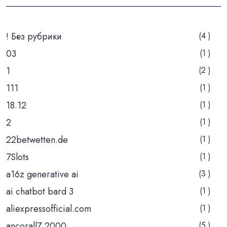
! Без рубрики
(4 )
03
(1 )
1
(2 )
111
(1 )
18.12
(1 )
2
(1 )
22betwetten.de
(1 )
7Slots
(1 )
a16z generative ai
(3 )
ai chatbot bard 3
(1 )
aliexpressofficial.com
(1 )
ancorallZ 2000
(5 )