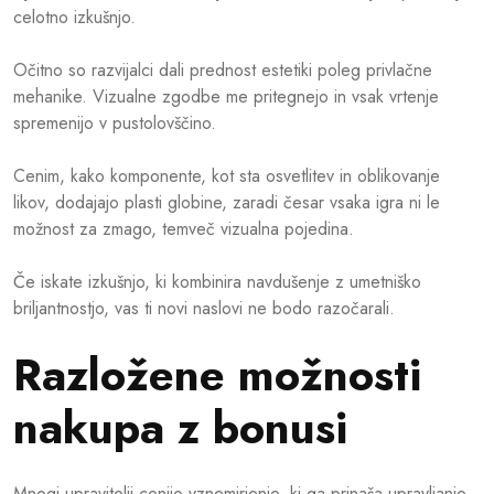
celotno izkušnjo.
Očitno so razvijalci dali prednost estetiki poleg privlačne
mehanike. Vizualne zgodbe me pritegnejo in vsak vrtenje
spremenijo v pustolovščino.
Cenim, kako komponente, kot sta osvetlitev in oblikovanje
likov, dodajajo plasti globine, zaradi česar vsaka igra ni le
možnost za zmago, temveč vizualna pojedina.
Če iskate izkušnjo, ki kombinira navdušenje z umetniško
briljantnostjo, vas ti novi naslovi ne bodo razočarali.
Razložene možnosti
nakupa z bonusi
Mnogi upravitelji cenijo vznemirjenje, ki ga prinaša upravljanje