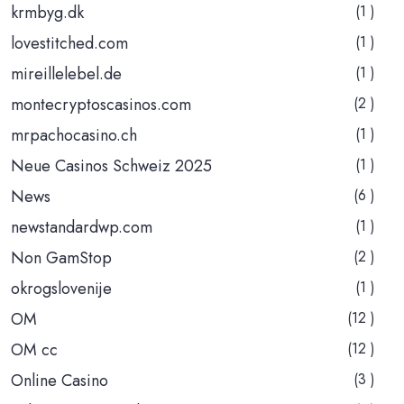
krmbyg.dk
(1 )
lovestitched.com
(1 )
mireillelebel.de
(1 )
montecryptoscasinos.com
(2 )
mrpachocasino.ch
(1 )
Neue Casinos Schweiz 2025
(1 )
News
(6 )
newstandardwp.com
(1 )
Non GamStop
(2 )
okrogslovenije
(1 )
OM
(12 )
OM cc
(12 )
Online Casino
(3 )