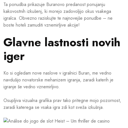
Ta ponudba prikazuje Buranovo predanost ponujanju
kakovostnih izkušenj, ki morejo zadovoljijo okus vsakega
igralca. Obvezno raziskujte te najnovejše ponudbe – ne
boste hoteli zamuditi vznemirljive akcije!
Glavne lastnosti novih
iger
Ko si ogledam nove naslove v igralnici Buran, me vedno
navdušijo novatorske mehanizem igranja, zaradi katerih je
igranje še vedno vznemirljivo.
Osupljiva vizualna grafika prav tako pritegne mojo pozornost,
zaradi katerega se vsaka igra zdi kot sveža izkušnja.