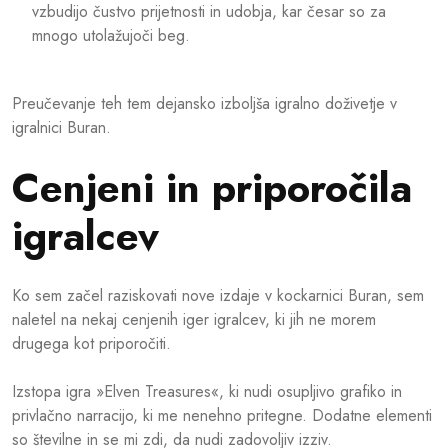
vzbudijo čustvo prijetnosti in udobja, kar česar so za
mnogo utolažujoči beg.
Preučevanje teh tem dejansko izboljša igralno doživetje v
igralnici Buran.
Cenjeni in priporočila
igralcev
Ko sem začel raziskovati nove izdaje v kockarnici Buran, sem
naletel na nekaj cenjenih iger igralcev, ki jih ne morem
drugega kot priporočiti.
Izstopa igra »Elven Treasures«, ki nudi osupljivo grafiko in
privlačno narracijo, ki me nenehno pritegne. Dodatne elementi
so številne in se mi zdi, da nudi zadovoljiv izziv.