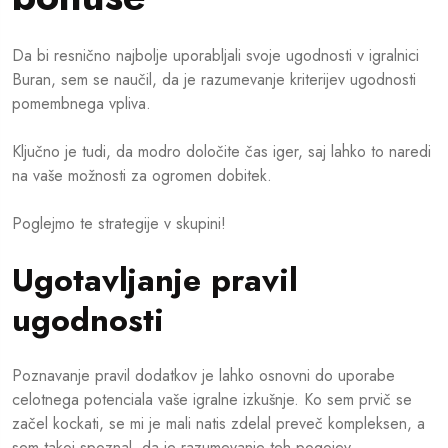
Da bi resnično najbolje uporabljali svoje ugodnosti v igralnici
Buran, sem se naučil, da je razumevanje kriterijev ugodnosti
pomembnega vpliva.
Ključno je tudi, da modro določite čas iger, saj lahko to naredi
na vaše možnosti za ogromen dobitek.
Poglejmo te strategije v skupini!
Ugotavljanje pravil
ugodnosti
Poznavanje pravil dodatkov je lahko osnovni do uporabe
celotnega potenciala vaše igralne izkušnje. Ko sem prvič se
začel kockati, se mi je mali natis zdelal preveč kompleksen, a
sem takoj spoznal, da je razumevanje teh pogojev