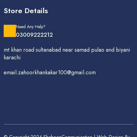
Store Details
Need Any Help?
03009222212
mt khan road sultanabad near samad pulao and biyani
karachi
email.zahoorkhankakar100@gmail.com