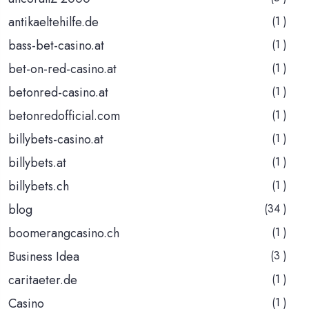
antikaeltehilfe.de
(1 )
bass-bet-casino.at
(1 )
bet-on-red-casino.at
(1 )
betonred-casino.at
(1 )
betonredofficial.com
(1 )
billybets-casino.at
(1 )
billybets.at
(1 )
billybets.ch
(1 )
blog
(34 )
boomerangcasino.ch
(1 )
Business Idea
(3 )
caritaeter.de
(1 )
Casino
(1 )