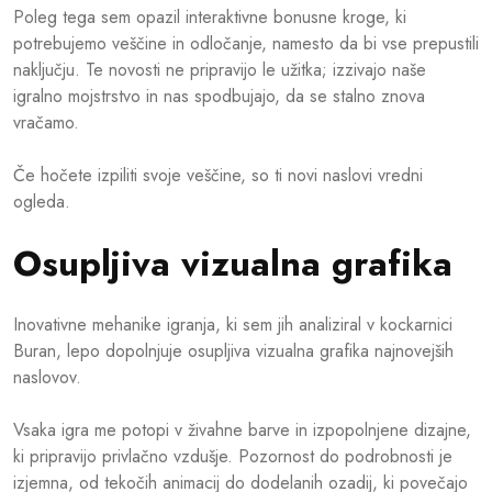
Poleg tega sem opazil interaktivne bonusne kroge, ki
potrebujemo veščine in odločanje, namesto da bi vse prepustili
naključju. Te novosti ne pripravijo le užitka; izzivajo naše
igralno mojstrstvo in nas spodbujajo, da se stalno znova
vračamo.
Če hočete izpiliti svoje veščine, so ti novi naslovi vredni
ogleda.
Osupljiva vizualna grafika
Inovativne mehanike igranja, ki sem jih analiziral v kockarnici
Buran, lepo dopolnjuje osupljiva vizualna grafika najnovejših
naslovov.
Vsaka igra me potopi v živahne barve in izpopolnjene dizajne,
ki pripravijo privlačno vzdušje. Pozornost do podrobnosti je
izjemna, od tekočih animacij do dodelanih ozadij, ki povečajo