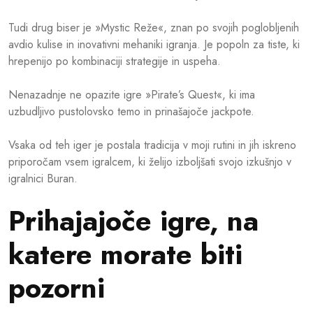
Tudi drug biser je »Mystic Reže«, znan po svojih poglobljenih
avdio kulise in inovativni mehaniki igranja. Je popoln za tiste, ki
hrepenijo po kombinaciji strategije in uspeha.
Nenazadnje ne opazite igre »Pirate’s Quest«, ki ima
uzbudljivo pustolovsko temo in prinašajoče jackpote.
Vsaka od teh iger je postala tradicija v moji rutini in jih iskreno
priporočam vsem igralcem, ki želijo izboljšati svojo izkušnjo v
igralnici Buran.
Prihajajoče igre, na
katere morate biti
pozorni