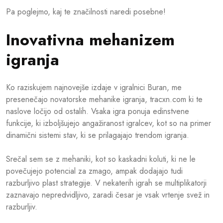
Pa poglejmo, kaj te značilnosti naredi posebne!
Inovativna mehanizem
igranja
Ko raziskujem najnovejše izdaje v igralnici Buran, me
presenečajo novatorske mehanike igranja,
tracxn.com
ki te
naslove ločijo od ostalih. Vsaka igra ponuja edinstvene
funkcije, ki izboljšujejo angažiranost igralcev, kot so na primer
dinamični sistemi stav, ki se prilagajajo trendom igranja.
Srečal sem se z mehaniki, kot so kaskadni koluti, ki ne le
povečujejo potencial za zmago, ampak dodajajo tudi
razburljivo plast strategije. V nekaterih igrah se multiplikatorji
zaznavajo nepredvidljivo, zaradi česar je vsak vrtenje svež in
razburljiv.