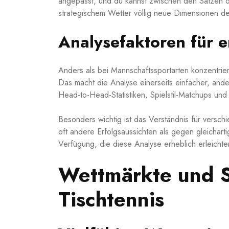
angepasst, und du kannst zwischen den Sätzen od
strategischem Wetter völlig neue Dimensionen d
Analysefaktoren für e
Anders als bei Mannschaftssportarten konzentriert 
Das macht die Analyse einerseits einfacher, ande
Head-to-Head-Statistiken, Spielstil-Matchups und
Besonders wichtig ist das Verständnis für versc
oft andere Erfolgsaussichten als gegen gleichartig
Verfügung, die diese Analyse erheblich erleichte
Wettmärkte und S
Tischtennis