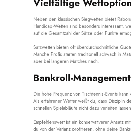
Vielfältige Wettoptio
Neben den klassischen Siegwetten bietet Rabona 
Handicap-Wetten sind besonders interessant, wen
auf die Gesamtzahl der Sätze oder Punkte ermögl
Satzwetten bieten oft überdurchschnittliche Quo
Manche Profis starten traditionell schwach in Mat
aber bei längeren Matches nach.
Bankroll-Management 
Die hohe Frequenz von Tischtennis-Events kann v
Als erfahrener Wetter weißt du, dass Disziplin der
schnellen Spielabläufe nicht dazu verleiten lasse
Empfehlenswert ist ein konservativerer Ansatz mi
du von der Varianz profitieren, ohne deine Ban