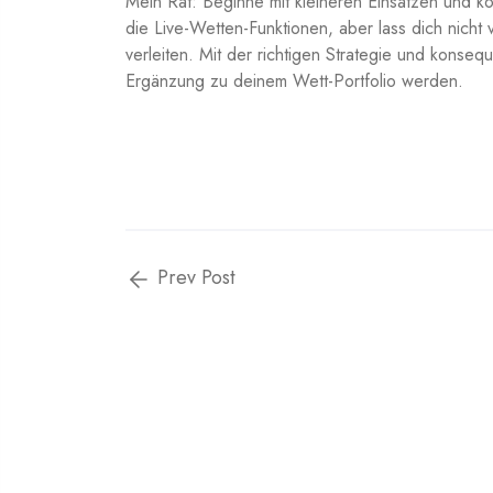
Mein Rat: Beginne mit kleineren Einsätzen und ko
die Live-Wetten-Funktionen, aber lass dich nich
verleiten. Mit der richtigen Strategie und konse
Ergänzung zu deinem Wett-Portfolio werden.
Prev Post