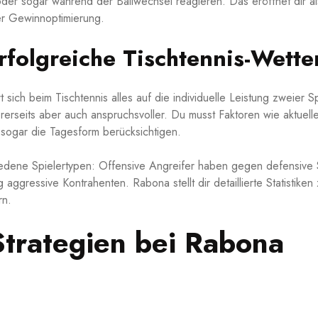
er sogar während der Ballwechsel reagieren. Das eröffnet dir al
er Gewinnoptimierung.
rfolgreiche Tischtennis-Wette
sich beim Tischtennis alles auf die individuelle Leistung zweier Sp
rerseits aber auch anspruchsvoller. Du musst Faktoren wie aktuell
 sogar die Tagesform berücksichtigen.
hiedene Spielertypen: Offensive Angreifer haben gegen defensive 
 aggressive Kontrahenten. Rabona stellt dir detaillierte Statistiken 
rn.
trategien bei Rabona