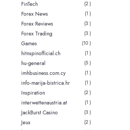
FinTech
(2 )
Forex News
(1 )
Forex Reviews
(3 )
Forex Trading
(3 )
Games
(10 )
hitnspinofficial.ch
(1 )
hu-general
(5 )
imhbusiness.com.cy
(1 )
info-marija-bistrica.hr
(1 )
Inspiration
(2 )
interwettenaustria.at
(1 )
JackBurst Casino
(3 )
Jeux
(2 )