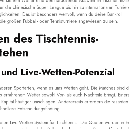
s versiertem Wetter eine beeindruckende Auswahl an Tischtennis-E
r die chinesische Super League bis hin zu internationalen Turnie
glichkeiten. Das ist besonders wertvoll, wenn du deine Bankroll
f die großen Fußball- oder Tennisturniere angewiesen zu sein.
n des Tischtennis-
tehen
 und Live-Wetten-Potenzial
anderen Sportarten, wenn es ums Wetten geht. Die Matches sind de
als erfahrenem Wetter sowohl Vor- als auch Nachteile bringt. Einers
 Kapital häufiger umschlagen. Andererseits erfordern die rasanten
chnellere Entscheidungsfindung.
eten Live-Wetten-System für Tischtennis. Die Quoten werden in Ec