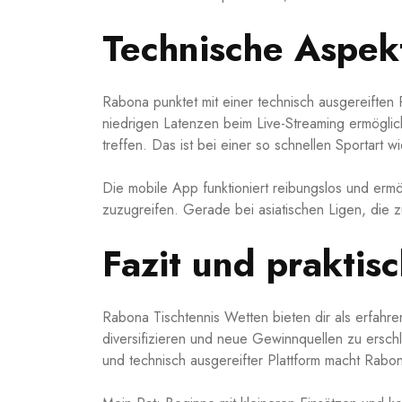
Technische Aspek
Rabona punktet mit einer technisch ausgereiften P
niedrigen Latenzen beim Live-Streaming ermöglic
treffen. Das ist bei einer so schnellen Sportart
Die mobile App funktioniert reibungslos und ermö
zuzugreifen. Gerade bei asiatischen Ligen, die zu
Fazit und prakti
Rabona Tischtennis Wetten bieten dir als erfahr
diversifizieren und neue Gewinnquellen zu ersch
und technisch ausgereifter Plattform macht Rabona