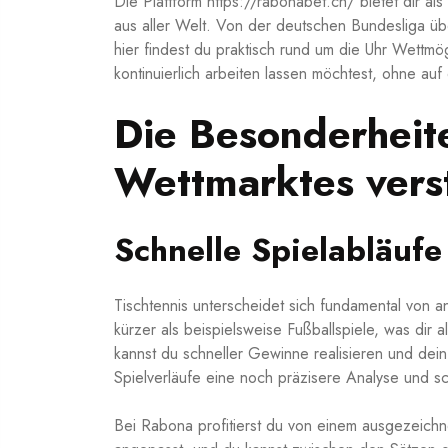
Die Plattform
https://rabonabet.ch/
bietet dir al
aus aller Welt. Von der deutschen Bundesliga übe
hier findest du praktisch rund um die Uhr Wettmö
kontinuierlich arbeiten lassen möchtest, ohne au
Die Besonderheite
Wettmarktes vers
Schnelle Spielabläufe
Tischtennis unterscheidet sich fundamental von 
kürzer als beispielsweise Fußballspiele, was dir 
kannst du schneller Gewinne realisieren und dein
Spielverläufe eine noch präzisere Analyse und s
Bei Rabona profitierst du von einem ausgezeichn