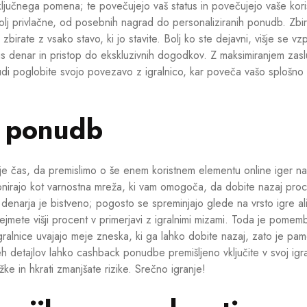
 ključnega pomena; te povečujejo vaš status in povečujejo vaše kori
olj privlačne, od posebnih nagrad do personaliziranih ponudb. Zbi
h zbirate z vsako stavo, ki jo stavite. Bolj ko ste dejavni, višje se vz
s denar in pristop do ekskluzivnih dogodkov. Z maksimiranjem zas
udi poglobite svojo povezavo z igralnico, kar poveča vašo splošno
k ponudb
 je čas, da premislimo o še enem koristnem elementu online iger na
nirajo kot varnostna mreža, ki vam omogoča, da dobite nazaj proc
 denarja je bistveno; pogosto se spreminjajo glede na vrsto igre al
ejmete višji procent v primerjavi z igralnimi mizami. Toda je pomem
igralnice uvajajo meje zneska, ki ga lahko dobite nazaj, zato je pam
h detajlov lahko cashback ponudbe premišljeno vključite v svoj igral
ke in hkrati zmanjšate rizike. Srečno igranje!