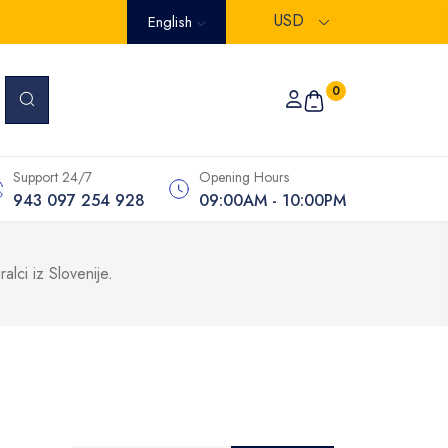
USD
English
0
Support 24/7
Opening Hours
943 097 254 928
09:00AM - 10:00PM
alci iz Slovenije.