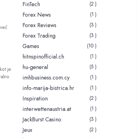
FinTech
(2 )
Forex News
(1 )
Forex Reviews
(3 )
 več
Forex Trading
(3 )
Games
(10 )
hitnspinofficial.ch
(1 )
hu-general
(5 )
kot je
ralno
imhbusiness.com.cy
(1 )
info-marija-bistrica.hr
(1 )
Inspiration
(2 )
interwettenaustria.at
(1 )
JackBurst Casino
(3 )
Jeux
(2 )