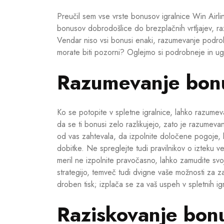
Preučil sem vse vrste bonusov igralnice Win Airlin
bonusov dobrodošlice do brezplačnih vrtljajev, ra
Vendar niso vsi bonusi enaki, razumevanje podrob
morate biti pozorni? Oglejmo si podrobneje in ugo
Razumevanje bonu
Ko se potopite v spletne igralnice, lahko razumev
da se ti bonusi zelo razlikujejo, zato je razumev
od vas zahtevala, da izpolnite določene pogoje, k
dobitke. Ne spreglejte tudi pravilnikov o izteku v
meril ne izpolnite pravočasno, lahko zamudite sv
strategijo, temveč tudi dvigne vaše možnosti za z
droben tisk; izplača se za vaš uspeh v spletnih ig
Raziskovanje bon