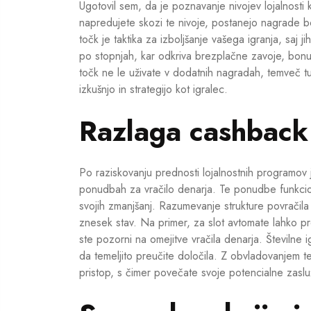
Ugotovil sem, da je poznavanje nivojev lojalnosti
napredujete skozi te nivoje, postanejo nagrade b
točk je taktika za izboljšanje vašega igranja, saj ji
po stopnjah, kar odkriva brezplačne zavoje, bonu
točk ne le uživate v dodatnih nagradah, temveč t
izkušnjo in strategijo kot igralec.
Razlaga cashbac
Po raziskovanju prednosti lojalnostnih programov
ponudbah za vračilo denarja. Te ponudbe funkcio
svojih zmanjšanj. Razumevanje strukture povračila
znesek stav. Na primer, za slot avtomate lahko pr
ste pozorni na omejitve vračila denarja. Številne 
da temeljito preučite določila. Z obvladovanjem te
pristop, s čimer povečate svoje potencialne zasluž