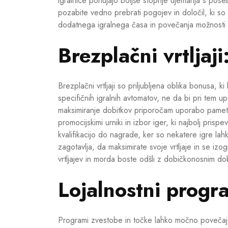
igralnice ponujajo boljše stopnje ujemanja s pos
pozabite vedno prebrati pogojev in določil, ki s
dodatnega igralnega časa in povečanja možnosti z
Brezplačni vrtljaj
Brezplačni vrtljaji so priljubljena oblika bonusa, k
specifičnih igralnih avtomatov, ne da bi pri tem up
maksimiranje dobitkov priporočam uporabo pametni
promocijskimi urniki in izbor iger, ki najbolj pris
kvalifikacijo do nagrade, ker so nekatere igre la
zagotavlja, da maksimirate svoje vrtljaje in se i
vrtljajev in morda boste odšli z dobičkonosnim do
Lojalnostni progr
Programi zvestobe in točke lahko močno povečajo 