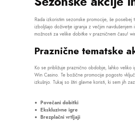
Sezonske akcije i
Rada izkoristim sezonske promocije, še posebej ti
izboljšajo doživetje igranja z večjim navdušenjem
možnosti za velike dobitke v prazničnem času!
wi
Praznične tematske ak
Ko se približuje praznično obdobje, lahko veliko igr
Win Casino. Te božične promocije pogosto vključu
izkušnjo. Tukaj so štiri glavne koristi, ki sem jih zaz
Povečani dobitki
Ekskluzivne igre
Brezplačni vrtljaji