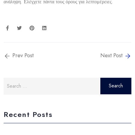
ανάληψη. Ελέγχετε πάντα τους όρους για λεπτομέρειες.
Prev Post
Next Post
Search
for:
Recent Posts