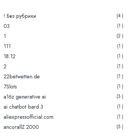
! Без рубрики
(4 )
03
(1 )
1
(2 )
111
(1 )
18.12
(1 )
2
(1 )
22betwetten.de
(1 )
7Slots
(1 )
a16z generative ai
(3 )
ai chatbot bard 3
(1 )
aliexpressofficial.com
(1 )
ancorallZ 2000
(5 )