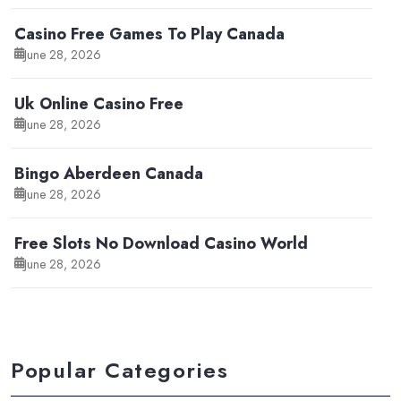
Casino Free Games To Play Canada
June 28, 2026
Uk Online Casino Free
June 28, 2026
Bingo Aberdeen Canada
June 28, 2026
Free Slots No Download Casino World
June 28, 2026
Popular Categories