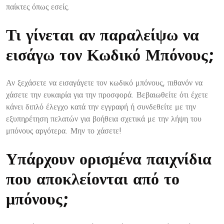
παίκτες όπως εσείς.
Τι γίνεται αν παραλείψω να
εισάγω τον Κωδικό Μπόνους;
Αν ξεχάσετε να εισαγάγετε τον κωδικό μπόνους, πιθανόν να
χάσετε την ευκαιρία για την προσφορά. Βεβαιωθείτε ότι έχετε
κάνει διπλό έλεγχο κατά την εγγραφή ή συνδεθείτε με την
εξυπηρέτηση πελατών για βοήθεια σχετικά με την λήψη του
μπόνους αργότερα. Μην το χάσετε!
Υπάρχουν ορισμένα παιχνίδια
που αποκλείονται από το
μπόνους;