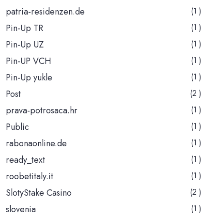
patria-residenzen.de
(1 )
Pin-Up TR
(1 )
Pin-Up UZ
(1 )
Pin-UP VCH
(1 )
Pin-Up yukle
(1 )
Post
(2 )
prava-potrosaca.hr
(1 )
Public
(1 )
rabonaonline.de
(1 )
ready_text
(1 )
roobetitaly.it
(1 )
SlotyStake Casino
(2 )
slovenia
(1 )