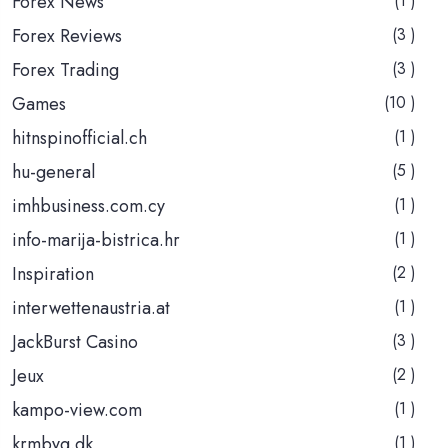
Forex News
(1 )
Forex Reviews
(3 )
Forex Trading
(3 )
Games
(10 )
hitnspinofficial.ch
(1 )
hu-general
(5 )
imhbusiness.com.cy
(1 )
info-marija-bistrica.hr
(1 )
Inspiration
(2 )
interwettenaustria.at
(1 )
JackBurst Casino
(3 )
Jeux
(2 )
kampo-view.com
(1 )
krmbyg.dk
(1 )