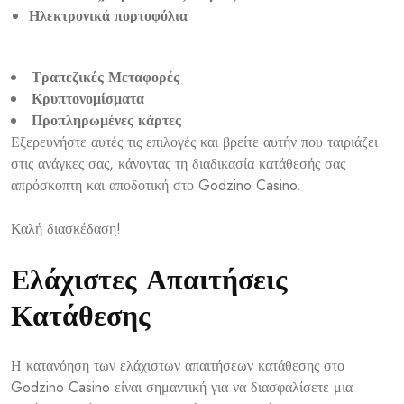
Ηλεκτρονικά πορτοφόλια
Τραπεζικές Μεταφορές
Κρυπτονομίσματα
Προπληρωμένες κάρτες
Εξερευνήστε αυτές τις επιλογές και βρείτε αυτήν που ταιριάζει
στις ανάγκες σας, κάνοντας τη διαδικασία κατάθεσής σας
απρόσκοπτη και αποδοτική στο Godzino Casino.
Καλή διασκέδαση!
Ελάχιστες Απαιτήσεις
Κατάθεσης
Η κατανόηση των ελάχιστων απαιτήσεων κατάθεσης στο
Godzino Casino είναι σημαντική για να διασφαλίσετε μια