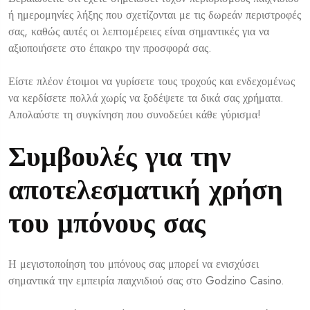
ή ημερομηνίες λήξης που σχετίζονται με τις δωρεάν περιστροφές
σας, καθώς αυτές οι λεπτομέρειες είναι σημαντικές για να
αξιοποιήσετε στο έπακρο την προσφορά σας.
Είστε πλέον έτοιμοι να γυρίσετε τους τροχούς και ενδεχομένως
να κερδίσετε πολλά χωρίς να ξοδέψετε τα δικά σας χρήματα.
Απολαύστε τη συγκίνηση που συνοδεύει κάθε γύρισμα!
Συμβουλές για την
αποτελεσματική χρήση
του μπόνους σας
Η μεγιστοποίηση του μπόνους σας μπορεί να ενισχύσει
σημαντικά την εμπειρία παιχνιδιού σας στο Godzino Casino.