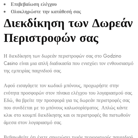
Επιβεβαίωση ελέγχου
Ολοκληρώστε την κατάθεσή σας
Διεκδίκηση των Δωρεάν
Περιστροφών σας
Η διεκδίκηση των δωρεάν περιστροφών σας στο Godzino
Casino είναι μια απλή διαδικασία που ενισχύει τον ενθουσιασμό
της εμπειρίας παιχνιδιού σας.
Αφού εισαγάγετε τον κωδικό μπόνους, προχωρήστε στην
ενότητα προσφορών στον πίνακα ελέγχου του λογαριασμού σας.
Εδώ, θα βρείτε την προσφορά για τις δωρεάν περιστροφές σας
που συνδέεται με το μπόνους καλωσορίσματος. Απλώς κάντε
κλικ στο κουμπί διεκδίκησης και οι περιστροφές θα πιστωθούν
άμεσα στον λογαριασμό σας.
Βεβαιωθείτε ότι έχετε σημειώσει τυχόν περιορισμούς παιχνιδιού