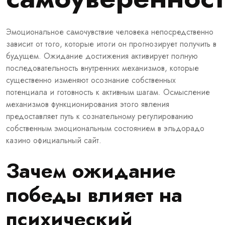
Эмоциональное самочувствие человека непосредственно
зависит от того, которые итоги он прогнозирует получить в
будущем. Ожидание достижения активирует полную
последовательность внутренних механизмов, которые
существенно изменяют осознание собственных
потенциала и готовность к активным шагам. Осмысление
механизмов функционирования этого явления
предоставляет путь к сознательному регулированию
собственным эмоциональным состоянием в
эльдорадо
казино официальный сайт
.
Зачем ожидание
победы влияет на
психический