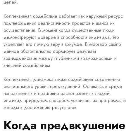
целей.
Коллективная содействие работает как наружный ресурс
подтверждения реалистичности проектов и шанса их
осуществления. В момент когда существенные люди
демонстрируют доверие в способности индивида, это
укрепляет его личную веру в триумфе. В eldorado casino
данное обстоятельство формирует результат
взаимодействия между глубинными возможностями и
внешней содействием.
Коллективная динамика также содействует сохранению
значительного уровня предвкушений. Оставаясь в среде
направленных и позитивно расположенных людей,
индивид природным способом усваивает их программы и
методы к достижению результатов.
Когда предвкушение