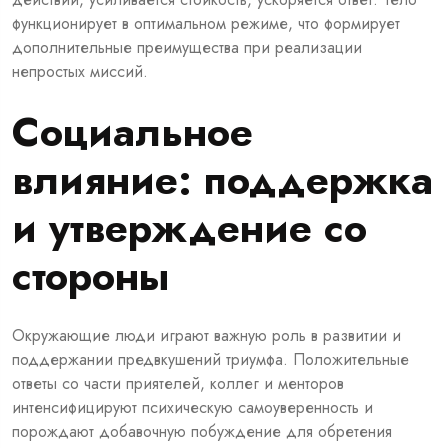
функционирует в оптимальном режиме, что формирует
дополнительные преимущества при реализации
непростых миссий.
Социальное
влияние: поддержка
и утверждение со
стороны
Окружающие люди играют важную роль в развитии и
поддержании предвкушений триумфа. Положительные
ответы со части приятелей, коллег и менторов
интенсифицируют психическую самоуверенность и
порождают добавочную побуждение для обретения