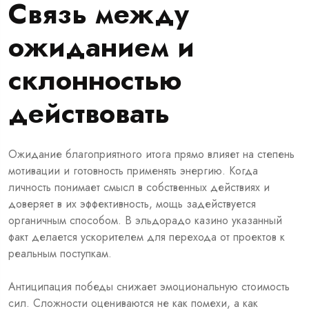
Связь между
ожиданием и
склонностью
действовать
Ожидание благоприятного итога прямо влияет на степень
мотивации и готовность применять энергию. Когда
личность понимает смысл в собственных действиях и
доверяет в их эффективность, мощь задействуется
органичным способом. В эльдорадо казино указанный
факт делается ускорителем для перехода от проектов к
реальным поступкам.
Антиципация победы снижает эмоциональную стоимость
сил. Сложности оцениваются не как помехи, а как