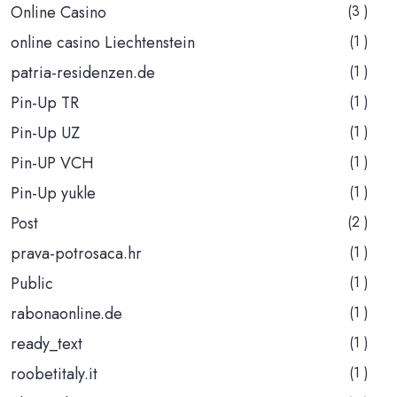
Online Casino
(3 )
online casino Liechtenstein
(1 )
patria-residenzen.de
(1 )
Pin-Up TR
(1 )
Pin-Up UZ
(1 )
Pin-UP VCH
(1 )
Pin-Up yukle
(1 )
Post
(2 )
prava-potrosaca.hr
(1 )
Public
(1 )
rabonaonline.de
(1 )
ready_text
(1 )
roobetitaly.it
(1 )