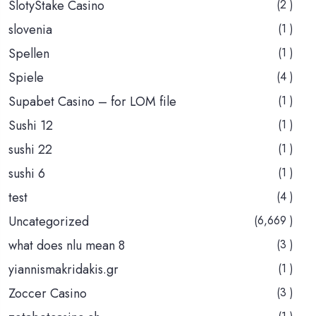
SlotyStake Casino
(2 )
slovenia
(1 )
Spellen
(1 )
Spiele
(4 )
Supabet Casino – for LOM file
(1 )
Sushi 12
(1 )
sushi 22
(1 )
sushi 6
(1 )
test
(4 )
Uncategorized
(6,669 )
what does nlu mean 8
(3 )
yiannismakridakis.gr
(1 )
Zoccer Casino
(3 )