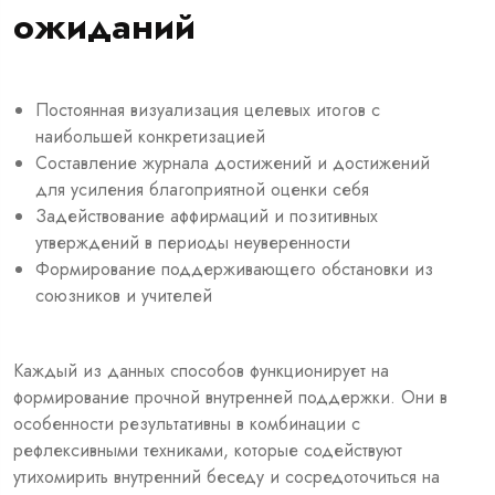
ожиданий
Постоянная визуализация целевых итогов с
наибольшей конкретизацией
Составление журнала достижений и достижений
для усиления благоприятной оценки себя
Задействование аффирмаций и позитивных
утверждений в периоды неуверенности
Формирование поддерживающего обстановки из
союзников и учителей
Каждый из данных способов функционирует на
формирование прочной внутренней поддержки. Они в
особенности результативны в комбинации с
рефлексивными техниками, которые содействуют
утихомирить внутренний беседу и сосредоточиться на