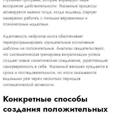
восприятие действительности. Указанные процессы
активируется именно тогда, когда индивид стартует
намеренно работать с личными верованиями и
психическими моделями.
Адаптивность нейронов мозга обеспечивает
перепрограммировать отрицательные когнитивные
шаблоны на положительные. Анализы свидетельствуют,
что систематическая тренировка визуализации успеха
создает новые синаптические соединения, укрепляющие
самоуверенность в себе. Указанный феномен нуждается в
срока и последовательности, но итоги оказываются
видимыми уже через несколько периодов
систематической активности.
Конкретные способы
создания положительных