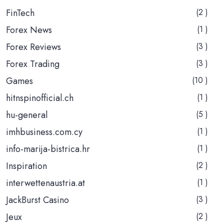
FinTech
(2 )
Forex News
(1 )
Forex Reviews
(3 )
Forex Trading
(3 )
Games
(10 )
hitnspinofficial.ch
(1 )
hu-general
(5 )
imhbusiness.com.cy
(1 )
info-marija-bistrica.hr
(1 )
Inspiration
(2 )
interwettenaustria.at
(1 )
JackBurst Casino
(3 )
Jeux
(2 )