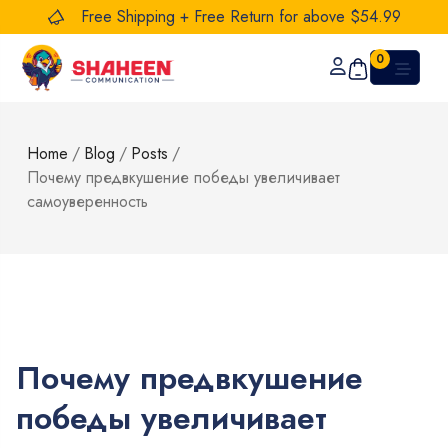
Free Shipping + Free Return for above $54.99
0
Home
/
Blog
/
Posts
/
Почему предвкушение победы увеличивает
самоуверенность
Почему предвкушение
победы увеличивает