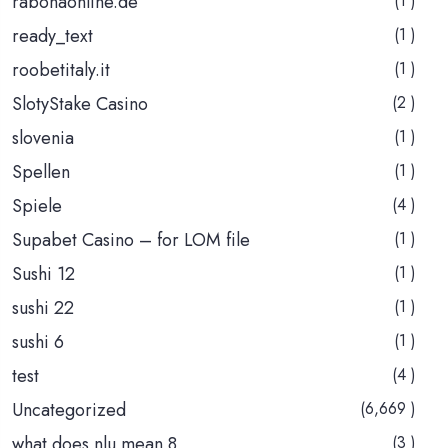
rabonaonline.de
(1 )
ready_text
(1 )
roobetitaly.it
(1 )
SlotyStake Casino
(2 )
slovenia
(1 )
Spellen
(1 )
Spiele
(4 )
Supabet Casino – for LOM file
(1 )
Sushi 12
(1 )
sushi 22
(1 )
sushi 6
(1 )
test
(4 )
Uncategorized
(6,669 )
what does nlu mean 8
(3 )