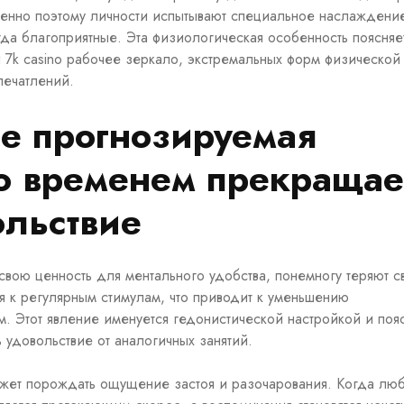
енно поэтому личности испытывают специальное наслаждение
да благоприятные. Эта физиологическая особенность поясняе
й
7k casino рабочее зеркало
, экстремальных форм физической
печатлений.
е прогнозируемая
о временем прекращае
ольствие
свою ценность для ментального удобства, понемногу теряют 
ся к регулярным стимулам, что приводит к уменьшению
. Этот явление именуется гедонистической настройкой и пояс
 удовольствие от аналогичных занятий.
жет порождать ощущение застоя и разочарования. Когда лю