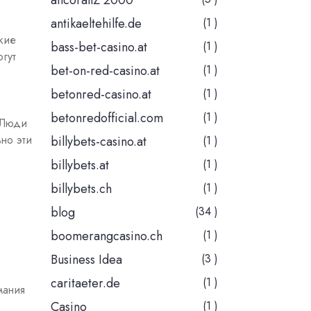
ancorallZ 2000
antikaeltehilfe.de
(1 )
кие
bass-bet-casino.at
(1 )
гут
bet-on-red-casino.at
(1 )
betonred-casino.at
(1 )
betonredofficial.com
(1 )
 Люди
но эти
billybets-casino.at
(1 )
billybets.at
(1 )
billybets.ch
(1 )
blog
(34 )
boomerangcasino.ch
(1 )
Business Idea
(3 )
caritaeter.de
(1 )
мания
Casino
(1 )