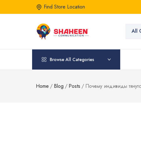
Find Store Location
All 
Browse All Categories
Home
/
Blog
/
Posts
/
Почему индивиды тянутс