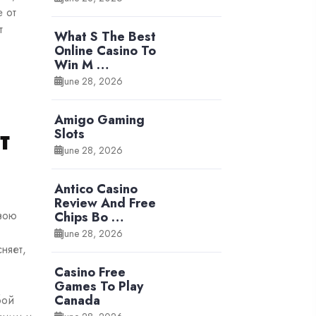
 от
т
What S The Best
Online Casino To
Win M …
June 28, 2026
Amigo Gaming
т
Slots
June 28, 2026
Antico Casino
Review And Free
свою
Chips Bo …
June 28, 2026
няет,
Casino Free
Games To Play
Canada
бой