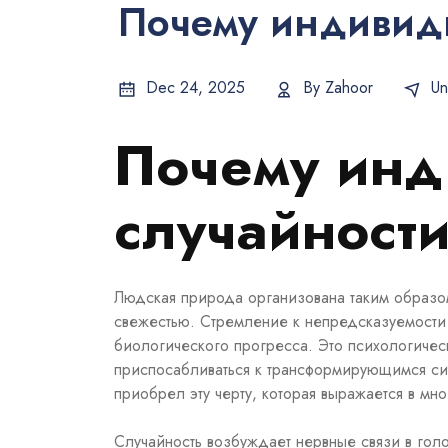
Почему индивиды
Dec 24, 2025
By
Zahoor
Un
Почему инд
случайност
Людская природа организована таким образо
свежестью. Стремление к непредсказуемости 
биологического прогресса. Это психологиче
приспосабливаться к трансформирующимся сит
приобрел эту черту, которая выражается в мн
Случайность возбуждает нервные связи в гол