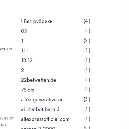
! Без рубрики
(4 )
.
03
(1 )
1
(2 )
ясняет,
111
(1 )
18.12
(1 )
2
(1 )
22betwetten.de
(1 )
7Slots
(1 )
a16z generative ai
(3 )
ai chatbot bard 3
(1 )
зывают
aliexpressofficial.com
(1 )
ния
(5 )