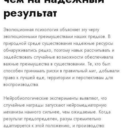
результат
Эволюционная психология объясняет эту черту
эволюционными преимуществами наших предков. В
природной среде существования надежные ресурсы
обнаруживались редко, поэтому навык рассчитывать и
задействовать случайные возможности обеспечивала
важные преимущества в существовании. Те, кто был
способен принимать риски в правильный миг, добывали
право к лучшей еде, территории и перспективам для
воспроизводства.
Нейробиологические эксперименты выявляют, что
случайные награды запускают нейромедиаторную
механизм намного сильнее, чем ожидаемые. Когда
результат предопределен, разум стремительно
адаптируется к этой положению, и производство