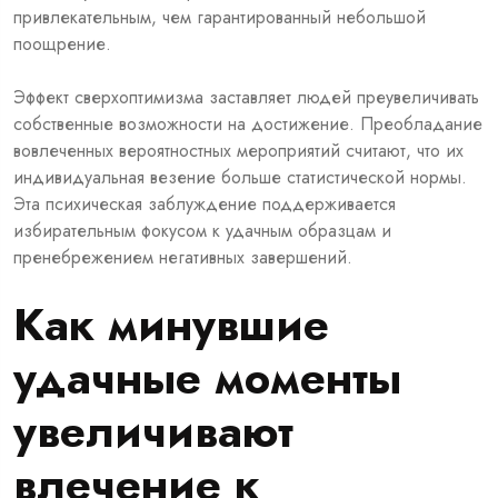
привлекательным, чем гарантированный небольшой
поощрение.
Эффект сверхоптимизма заставляет людей преувеличивать
собственные возможности на достижение. Преобладание
вовлеченных вероятностных мероприятий считают, что их
индивидуальная везение больше статистической нормы.
Эта психическая заблуждение поддерживается
избирательным фокусом к удачным образцам и
пренебрежением негативных завершений.
Как минувшие
удачные моменты
увеличивают
влечение к