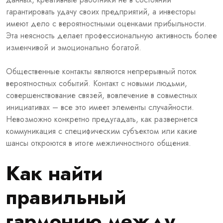
гарантировать удачу своих предприятий, а инвесторы
имеют дело с вероятностными оценками прибыльности.
Эта неясность делает профессиональную активность более
изменчивой и эмоционально богатой.
Общественные контакты являются непрерывный поток
вероятностных событий. Контакт с новыми людьми,
совершенствование связей, вовлечение в совместных
инициативах – все это имеет элементы случайности.
Невозможно конкретно предугадать, как развернется
коммуникация с специфическим субъектом или какие
шансы откроются в итоге межличностного общения.
Как найти
правильный
гармонию между