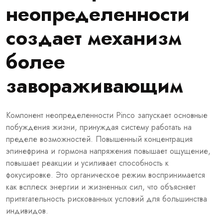
неопределенности
создает механизм
более
завораживающим
Компонент неопределенности Pinco запускает основные
побуждения жизни, принуждая систему работать на
пределе возможностей. Повышенный концентрация
эпинефрина и гормона напряжения повышает ощущение,
повышает реакции и усиливает способность к
фокусировке. Это органическое режим воспринимается
как всплеск энергии и жизненных сил, что объясняет
притягательность рискованных условий для большинства
индивидов.