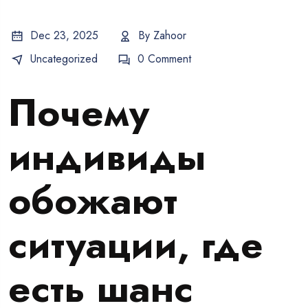
Dec 23, 2025
By
Zahoor
Uncategorized
0 Comment
Почему
индивиды
обожают
ситуации, где
есть шанс