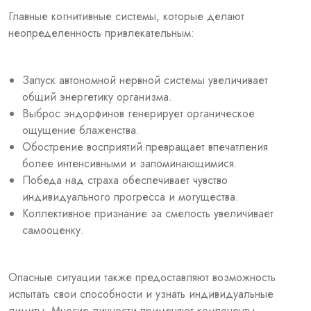
Главные когнитивные системы, которые делают
неопределенность привлекательным:
Запуск автономной нервной системы увеличивает
общий энергетику организма.
Выброс эндорфинов генерирует органическое
ощущение блаженства.
Обострение восприятий превращает впечатления
более интенсивными и запоминающимися.
Победа над страха обеспечивает чувство
индивидуального прогресса и могущества.
Коллективное признание за смелость увеличивает
самооценку.
Опасные ситуации также предоставляют возможность
испытать свои способности и узнать индивидуальные
лимиты. Многие личности применяют компоненты