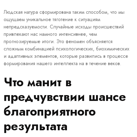
Людская натура сформирована таким способом, что мы
ощущаем уникальное тяготение к ситуациям
непредсказуемости. Случайные исходы происшествий
привлекают нас намного интенсивнее, чем
прогнозируемые итоги. Это феномен объясняется
сложным комбинацией психологических, биохимических
и адаптивных элементов, которые развились в процессе
формирования нашего интеллекта на в течение веков.
Что манит в
предчувствии шансе
благоприятного
результата