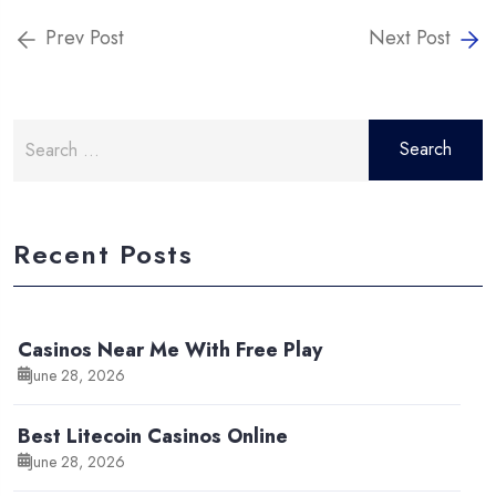
Prev Post
Next Post
Search
for:
Recent Posts
Casinos Near Me With Free Play
June 28, 2026
Best Litecoin Casinos Online
June 28, 2026