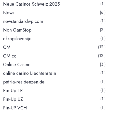
Neue Casinos Schweiz 2025
(1 )
News
(6 )
newstandardwp.com
(1 )
Non GamStop
(2 )
okrogslovenije
(1 )
OM
(12 )
OM cc
(12 )
Online Casino
(3 )
online casino Liechtenstein
(1 )
patria-residenzen.de
(1 )
Pin-Up TR
(1 )
Pin-Up UZ
(1 )
Pin-UP VCH
(1 )