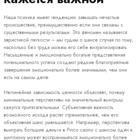
Наша психика имеет тенденцию завышать нечастые
происшествия, преимущественно если они связаны с
существенными результатами. Это феномен называется
эвристикой легкости – мы судим о шансе случая по тому,
насколько без труда можем его себе визуализировать.
Насыщенные и эмоционально богатые представления
потенциального успеха создают редкие благоприятные
завершения эмоционально более значимыми, чем они
есть на самом деле.
Нелинейная зависимость ценности объясняет, почему
минимальные перспективы на значительный выигрыш
кажутся притягательными. Субъективная важность
возможного исхода растет стремительнее, чем его
объективная шанс уменьшается. Например, перспектива
выиграть большие деньги в Pinco casino с шансом один к
миллиону может восприниматься эмоционально более