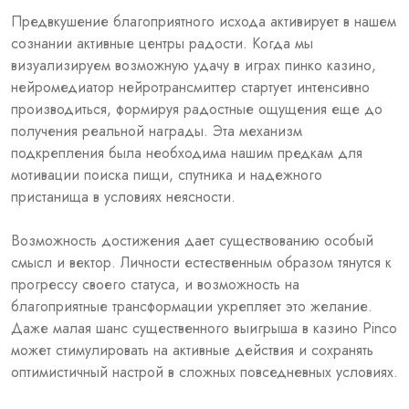
Предвкушение благоприятного исхода активирует в нашем
сознании активные центры радости. Когда мы
визуализируем возможную удачу в играх
пинко казино
,
нейромедиатор нейротрансмиттер стартует интенсивно
производиться, формируя радостные ощущения еще до
получения реальной награды. Эта механизм
подкрепления была необходима нашим предкам для
мотивации поиска пищи, спутника и надежного
пристанища в условиях неясности.
Возможность достижения дает существованию особый
смысл и вектор. Личности естественным образом тянутся к
прогрессу своего статуса, и возможность на
благоприятные трансформации укрепляет это желание.
Даже малая шанс существенного выигрыша в казино Pinco
может стимулировать на активные действия и сохранять
оптимистичный настрой в сложных повседневных условиях.