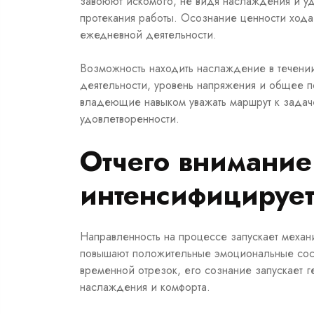
завоюют искомого, не видя наслаждения и уд
протекания работы. Осознание ценности хода
ежедневной деятельности.
Возможность находить наслаждение в течении 
деятельности, уровень напряжения и общее п
владеющие навыком уважать маршрут к задаче
удовлетворенности.
Отчего внимание
интенсифицирует
Направленность на процессе запускает механ
повышают положительные эмоциональные состо
временной отрезок, его сознание запускает 
наслаждения и комфорта.