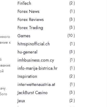
FinTech
(2 )
Forex News
(1 )
Forex Reviews
(3 )
Forex Trading
(3 )
Games
(10 )
енного
ение к
hitnspinofficial.ch
(1 )
hu-general
(5 )
й
imhbusiness.com.cy
(1 )
ования
info-marija-bistrica.hr
(1 )
ой
Inspiration
(2 )
interwettenaustria.at
(1 )
ачу.
JackBurst Casino
(3 )
бого
Jeux
(2 )