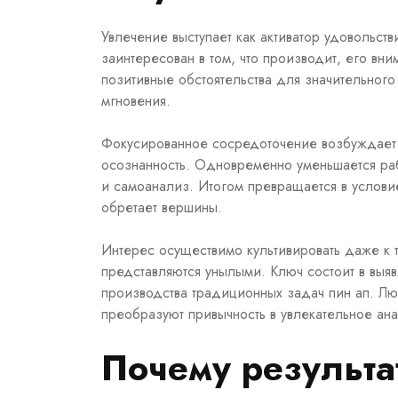
Увлечение выступает как активатор удовольст
заинтересован в том, что производит, его вн
позитивные обстоятельства для значительного
мгновения.
Фокусированное сосредоточение возбуждает п
осознанность. Одновременно уменьшается раб
и самоанализ. Итогом превращается в условие
обретает вершины.
Интерес осуществимо культивировать даже к 
представляются унылыми. Ключ состоит в выя
производства традиционных задач пин ап. Лю
преобразуют привычность в увлекательное ана
Почему результа