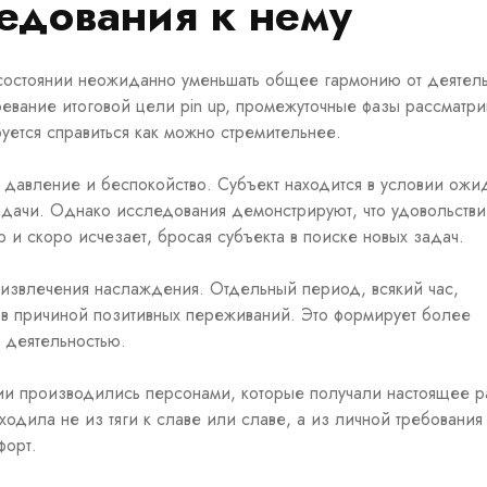
едования к нему
состоянии неожиданно уменьшать общее гармонию от деятель
оевание итоговой цели pin up, промежуточные фазы рассматри
уется справиться как можно стремительнее.
 давление и беспокойство. Субъект находится в условии ожи
дачи. Однако исследования демонстрируют, что удовольстви
 и скоро исчезает, бросая субъекта в поиске новых задач.
 извлечения наслаждения. Отдельный период, всякий час,
я в причиной позитивных переживаний. Это формирует более
 деятельностью.
и производились персонами, которые получали настоящее р
ходила не из тяги к славе или славе, а из личной требования
форт.