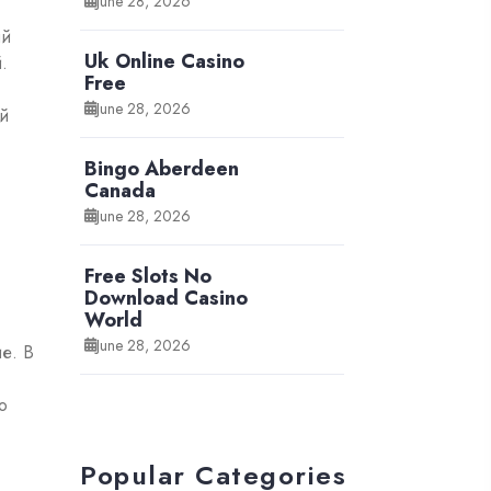
June 28, 2026
ый
Uk Online Casino
.
Free
June 28, 2026
ей
Bingo Aberdeen
Canada
June 28, 2026
Free Slots No
Download Casino
World
June 28, 2026
е. В
о
Popular Categories