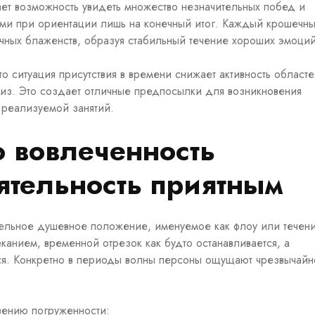
ает возможность увидеть множество незначительных побед и
ыми при ориентации лишь на конечный итог. Каждый крошечн
чных блаженств, образуя стабильный течение хороших эмоций
о ситуация присутствия в времени снижает активность област
из. Это создает отличные предпосылки для возникновения
 реализуемой занятий.
о вовлеченность
ятельность приятным
тдельное душевное положение, именуемое как флоу или течени
канием, временной отрезок как будто останавливается, а
ся. Конкретно в периоды волны персоны ощущают чрезвычайн
вению погруженности: