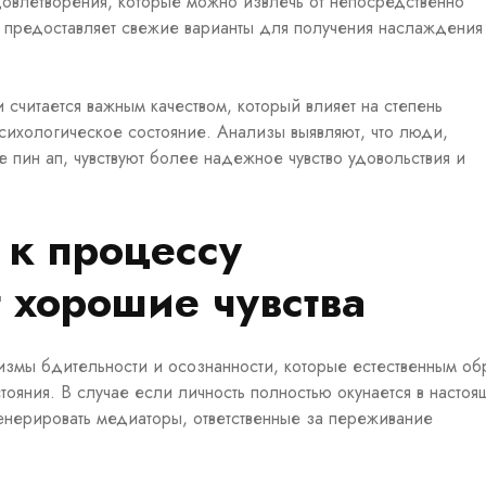
овлетворения, которые можно извлечь от непосредственно
 предоставляет свежие варианты для получения наслаждения
считается важным качеством, который влияет на степень
сихологическое состояние. Анализы выявляют, что люди,
 пин ап, чувствуют более надежное чувство удовольствия и
 к процессу
 хорошие чувства
измы бдительности и осознанности, которые естественным о
яния. В случае если личность полностью окунается в насто
генерировать медиаторы, ответственные за переживание