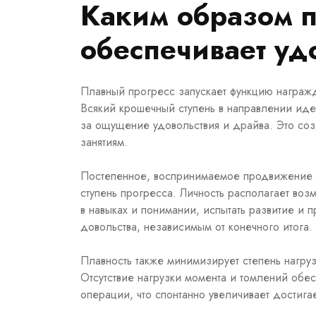
Каким образом 
обеспечивает уд
Плавный прогресс запускает функцию награжд
Всякий крошечный ступень в направлении иде
за ощущение удовольствия и драйва. Это соз
занятиям.
Постепенное, воспринимаемое продвижение к
ступень прогресса. Личность располагает во
в навыках и понимании, испытать развитие и
довольства, независимым от конечного итога.
Плавность также минимизирует степень нагруз
Отсутствие нагрузки момента и томлений обес
операции, что спонтанно увеличивает достига