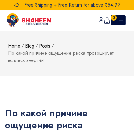
Free Shipping + Free Return for above $54.99
0
Home
/
Blog
/
Posts
/
По какой причине ощущение риска провоцирует
всплеск энергии
По какой причине
ощущение риска