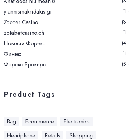
what does nlu mean 8
(3 )
yiannismakridakis.gr
(1 )
Zoccer Casino
(3 )
zotabetcasino.ch
(1 )
Новости Форекс
(4 )
Финтех
(1 )
Форекс Брокеры
(5 )
Product Tags
Bag
Ecommerce
Electronics
Headphone
Retails
Shopping