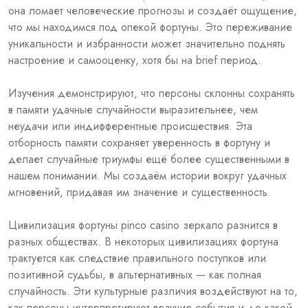
она ломает человеческие прогнозы и создаёт ощущение,
что мы находимся под опекой фортуны. Это переживание
уникальности и избранности может значительно поднять
настроение и самооценку, хотя бы на brief период.
Изучения демонстрируют, что персоны склонны сохранять
в памяти удачные случайности выразительнее, чем
неудачи или индифферентные происшествия. Эта
отборность памяти сохраняет уверенность в фортуну и
делает случайные триумфы ещё более существенными в
нашем понимании. Мы создаём истории вокруг удачных
мгновений, придавая им значение и существенность.
Цивилизация фортуны
pinco casino зеркало
разнится в
разных обществах. В некоторых цивилизациях фортуна
трактуется как следствие правильного поступков или
позитивной судьбы, в альтернативных — как полная
случайность. Эти культурные различия воздействуют на то,
как персоны интерпретируют везучие события и до какой