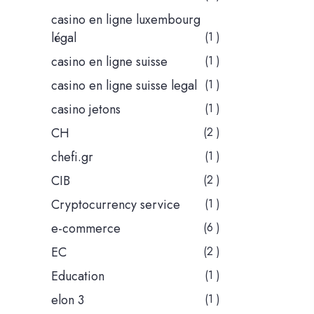
casino en ligne luxembourg
légal
(1 )
casino en ligne suisse
(1 )
casino en ligne suisse legal
(1 )
casino jetons
(1 )
CH
(2 )
chefi.gr
(1 )
CIB
(2 )
Cryptocurrency service
(1 )
e-commerce
(6 )
EC
(2 )
Education
(1 )
elon 3
(1 )