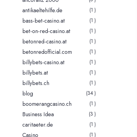
ancorallZ 2000
antikaeltehilfe.de
(1 )
bass-bet-casino.at
(1 )
bet-on-red-casino.at
(1 )
betonred-casino.at
(1 )
betonredofficial.com
(1 )
billybets-casino.at
(1 )
billybets.at
(1 )
billybets.ch
(1 )
blog
(34 )
boomerangcasino.ch
(1 )
Business Idea
(3 )
caritaeter.de
(1 )
Casino
(1 )