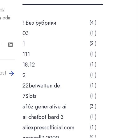
tik
 edir.
! Без рубрики
(4 )
03
(1 )
1
(2 )
111
(1 )
18.12
(1 )
ost
2
(1 )
22betwetten.de
(1 )
7Slots
(1 )
a16z generative ai
(3 )
ai chatbot bard 3
(1 )
aliexpressofficial.com
(1 )
(5 )