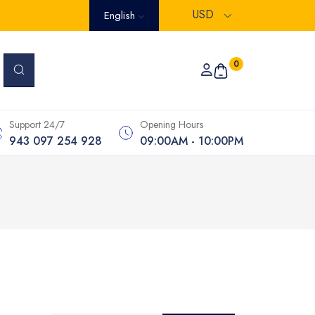
USD
English
0
Support 24/7
Opening Hours
943 097 254 928
09:00AM - 10:00PM