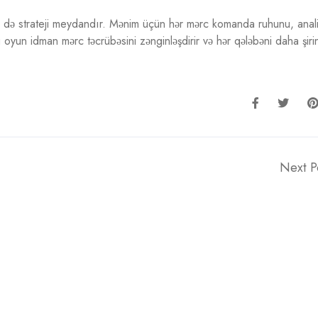
 də strateji meydandır. Mənim üçün hər mərc komanda ruhunu, anali
 oyun idman mərc təcrübəsini zənginləşdirir və hər qələbəni daha şirin
Next P