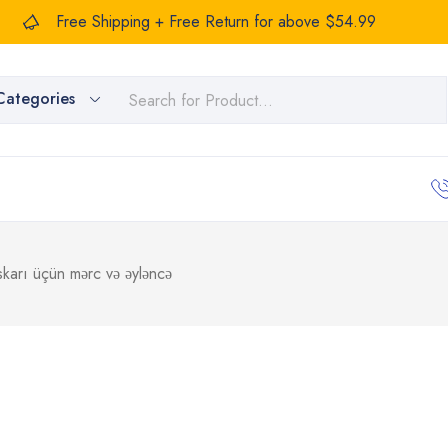
Free Shipping + Free Return for above $54.99
Categories
skarı üçün mərc və əyləncə