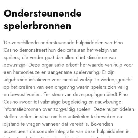
Ondersteunende
spelerbronnen
De verschillende ondersteunende hulpmiddelen van Pino
Casino demonstreert hun dedicatie aan het welzijn van
spelers, die verder gaat dan alleen het stimuleren van
bewustzijn. Deze organisatie erkent het waarde van hulp voor
een harmonieuze en aangename spelervaring. Er zijn
uitgebreide initiatieven voor mentaal welzijn te vinden, gericht
op het creëren van een omgeving waarin spelers zich veilig
en bewust voelen. Ter steun van deze pogingen biedt Pino
Casino invoer tot vakmatige begeleiding en nauwkeurige
informatiebronnen over zorgvuldig spelen. Deze hulpmiddelen
stellen spelers in staat om hun activiteiten te bewaken en
bijstand te vragen wanneer dat vereist is. Bovendien
accentueert de soepele integratie van deze hulpmiddelen in