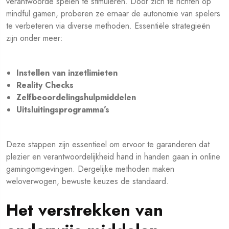
verantwoorde spelen te stimuleren. Door zich te richten op
mindful gamen, proberen ze ernaar de autonomie van spelers
te verbeteren via diverse methoden. Essentiële strategieën
zijn onder meer:
Instellen van inzetlimieten
Reality Checks
Zelfbeoordelingshulpmiddelen
Uitsluitingsprogramma’s
Deze stappen zijn essentieel om ervoor te garanderen dat
plezier en verantwoordelijkheid hand in handen gaan in online
gamingomgevingen. Dergelijke methoden maken
weloverwogen, bewuste keuzes de standaard.
Het verstrekken van