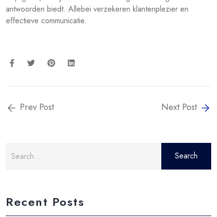
antwoorden biedt. Allebei verzekeren klantenplezier en
effectieve communicatie.
Prev Post
Next Post
Search
for:
Recent Posts