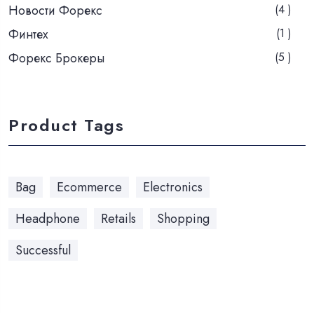
Новости Форекс
(4 )
Финтех
(1 )
Форекс Брокеры
(5 )
Product Tags
Bag
Ecommerce
Electronics
Headphone
Retails
Shopping
Successful