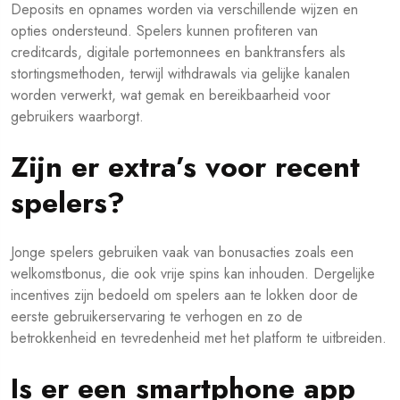
Deposits en opnames worden via verschillende wijzen en
opties ondersteund. Spelers kunnen profiteren van
creditcards, digitale portemonnees en banktransfers als
stortingsmethoden, terwijl withdrawals via gelijke kanalen
worden verwerkt, wat gemak en bereikbaarheid voor
gebruikers waarborgt.
Zijn er extra’s voor recent
spelers?
Jonge spelers gebruiken vaak van bonusacties zoals een
welkomstbonus, die ook vrije spins kan inhouden. Dergelijke
incentives zijn bedoeld om spelers aan te lokken door de
eerste gebruikerservaring te verhogen en zo de
betrokkenheid en tevredenheid met het platform te uitbreiden.
Is er een smartphone app