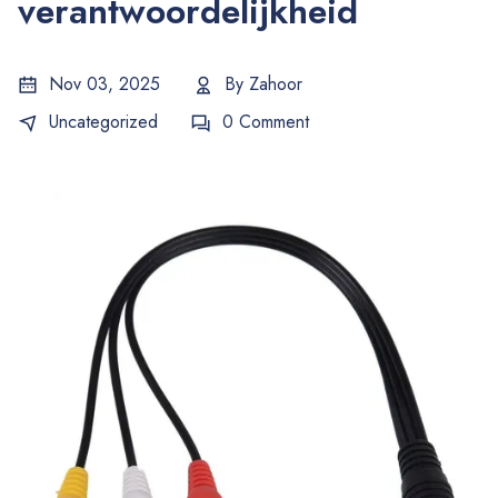
verantwoordelijkheid
Nov 03, 2025
By
Zahoor
Uncategorized
0 Comment