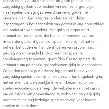
welbevinden van de deelnemer en geeft prioriteit aan
zorgvuldig gokken door middel van een serie grondige
maatregelen die zijn gecreëerd om veilig gokken te
ondersteunen. Een integraal onderdeel van deze
inspanningen is het aanpakken van gokverslaving door middel
van onderwijs voor spelers. Het gokhuis organiseert
informatieve campagnes die klanten informeren over de
risico’s die gepaard gaan met spelen, waarbij het nut van
beheer behouden en het identificeren van problematisch
gedrag wordt benadrukt. Door een transparante
speelomgeving te vormen, geeft Pino Casino spelers de
informatie om potentiële gokproblemen tijdig te identificeren.
Ze bieden onderwijs middelen, leggen het beleid voor
zorgvuldig spelen duidelijk uit en verschaffen begeleiding bij
het instellen van persoonlijke limieten. Deze nadruk op
spelerseducatie onderstreept de verbintenis van het casino
om de risico’s van gokverslaving te verkleinen en gelijktijdig
een beschutte en plezierige speelomgeving voor iedere
spelers te garanderen.