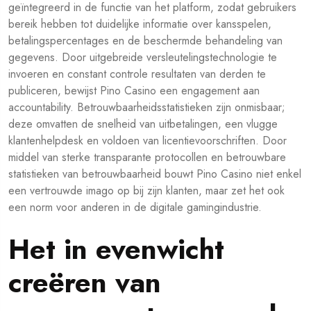
geïntegreerd in de functie van het platform, zodat gebruikers
bereik hebben tot duidelijke informatie over kansspelen,
betalingspercentages en de beschermde behandeling van
gegevens. Door uitgebreide versleutelingstechnologie te
invoeren en constant controle resultaten van derden te
publiceren, bewijst Pino Casino een engagement aan
accountability. Betrouwbaarheidsstatistieken zijn onmisbaar;
deze omvatten de snelheid van uitbetalingen, een vlugge
klantenhelpdesk en voldoen van licentievoorschriften. Door
middel van sterke transparante protocollen en betrouwbare
statistieken van betrouwbaarheid bouwt Pino Casino niet enkel
een vertrouwde imago op bij zijn klanten, maar zet het ook
een norm voor anderen in de digitale gamingindustrie.
Het in evenwicht
creëren van