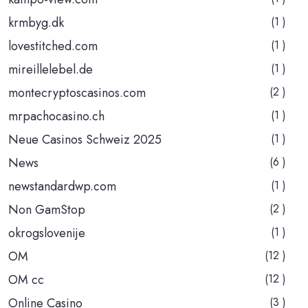
krmbyg.dk
(1 )
lovestitched.com
(1 )
mireillelebel.de
(1 )
montecryptoscasinos.com
(2 )
mrpachocasino.ch
(1 )
Neue Casinos Schweiz 2025
(1 )
News
(6 )
newstandardwp.com
(1 )
Non GamStop
(2 )
okrogslovenije
(1 )
OM
(12 )
OM cc
(12 )
Online Casino
(3 )