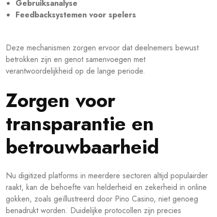
Gebruiksanalyse
Feedbacksystemen voor spelers
Deze mechanismen zorgen ervoor dat deelnemers bewust
betrokken zijn en genot samenvoegen met
verantwoordelijkheid op de lange periode.
Zorgen voor
transparantie en
betrouwbaarheid
Nu digitized platforms in meerdere sectoren altijd populairder
raakt, kan de behoefte van helderheid en zekerheid in online
gokken, zoals geïllustreerd door Pino Casino, niet genoeg
benadrukt worden. Duidelijke protocollen zijn precies