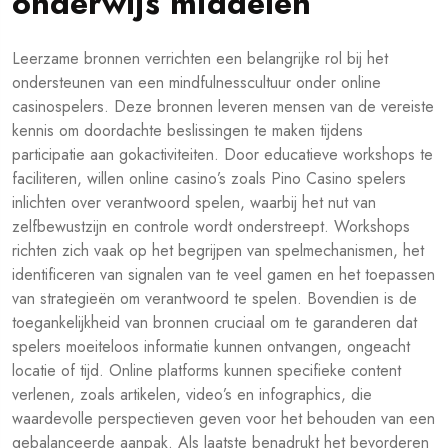
onderwijs middelen
Leerzame bronnen verrichten een belangrijke rol bij het
ondersteunen van een mindfulnesscultuur onder online
casinospelers. Deze bronnen leveren mensen van de vereiste
kennis om doordachte beslissingen te maken tijdens
participatie aan gokactiviteiten. Door educatieve workshops te
faciliteren, willen online casino’s zoals Pino Casino spelers
inlichten over verantwoord spelen, waarbij het nut van
zelfbewustzijn en controle wordt onderstreept. Workshops
richten zich vaak op het begrijpen van spelmechanismen, het
identificeren van signalen van te veel gamen en het toepassen
van strategieën om verantwoord te spelen. Bovendien is de
toegankelijkheid van bronnen cruciaal om te garanderen dat
spelers moeiteloos informatie kunnen ontvangen, ongeacht
locatie of tijd. Online platforms kunnen specifieke content
verlenen, zoals artikelen, video’s en infographics, die
waardevolle perspectieven geven voor het behouden van een
gebalanceerde aanpak. Als laatste benadrukt het bevorderen