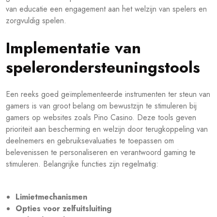
van educatie een engagement aan het welzijn van spelers en
zorgvuldig spelen.
Implementatie van
spelerondersteuningstools
Een reeks goed geïmplementeerde instrumenten ter steun van
gamers is van groot belang om bewustzijn te stimuleren bij
gamers op websites zoals Pino Casino. Deze tools geven
prioriteit aan bescherming en welzijn door terugkoppeling van
deelnemers en gebruiksevaluaties te toepassen om
belevenissen te personaliseren en verantwoord gaming te
stimuleren. Belangrijke functies zijn regelmatig:
Limietmechanismen
Opties voor zelfuitsluiting