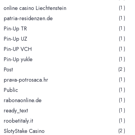
online casino Liechtenstein
(1 )
patria-residenzen.de
(1 )
Pin-Up TR
(1 )
Pin-Up UZ
(1 )
Pin-UP VCH
(1 )
Pin-Up yukle
(1 )
Post
(2 )
prava-potrosaca.hr
(1 )
Public
(1 )
rabonaonline.de
(1 )
ready_text
(1 )
roobetitaly.it
(1 )
SlotyStake Casino
(2 )