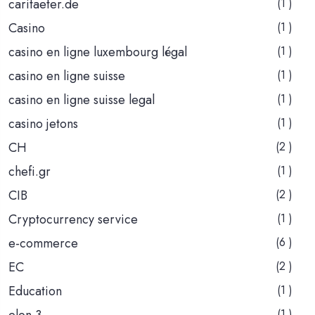
caritaeter.de
(1 )
Casino
(1 )
casino en ligne luxembourg légal
(1 )
casino en ligne suisse
(1 )
casino en ligne suisse legal
(1 )
casino jetons
(1 )
CH
(2 )
chefi.gr
(1 )
CIB
(2 )
Cryptocurrency service
(1 )
e-commerce
(6 )
EC
(2 )
Education
(1 )
elon 3
(1 )