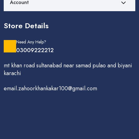
Account
Store Details
Need Any Help?
03009222212
mt khan road sultanabad near samad pulao and biyani
karachi
email.zahoorkhankakar100@gmail.com