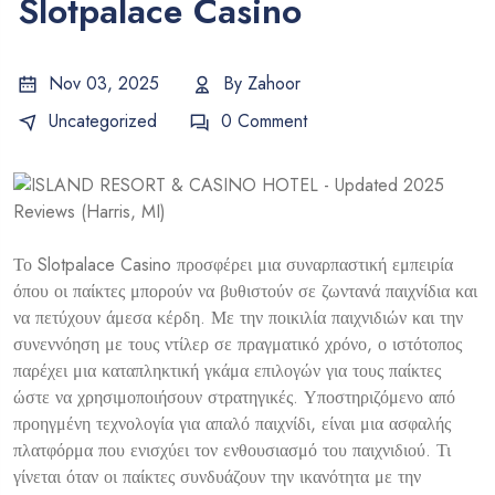
Slotpalace Casino
Nov 03, 2025
By
Zahoor
Uncategorized
0 Comment
Το Slotpalace Casino προσφέρει μια συναρπαστική εμπειρία
όπου οι παίκτες μπορούν να βυθιστούν σε ζωντανά παιχνίδια και
να πετύχουν άμεσα κέρδη. Με την ποικιλία παιχνιδιών και την
συνεννόηση με τους ντίλερ σε πραγματικό χρόνο, ο ιστότοπος
παρέχει μια καταπληκτική γκάμα επιλογών για τους παίκτες
ώστε να χρησιμοποιήσουν στρατηγικές. Υποστηριζόμενο από
προηγμένη τεχνολογία για απαλό παιχνίδι, είναι μια ασφαλής
πλατφόρμα που ενισχύει τον ενθουσιασμό του παιχνιδιού. Τι
γίνεται όταν οι παίκτες συνδυάζουν την ικανότητα με την