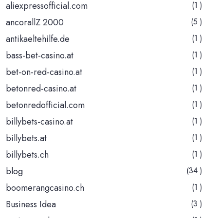
aliexpressofficial.com
(1 )
ancorallZ 2000
(5 )
antikaeltehilfe.de
(1 )
bass-bet-casino.at
(1 )
bet-on-red-casino.at
(1 )
betonred-casino.at
(1 )
betonredofficial.com
(1 )
billybets-casino.at
(1 )
billybets.at
(1 )
billybets.ch
(1 )
blog
(34 )
boomerangcasino.ch
(1 )
Business Idea
(3 )