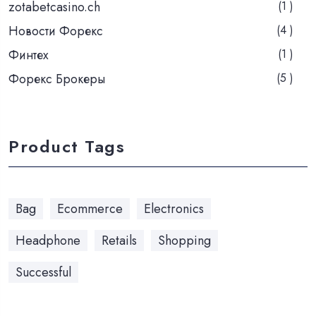
zotabetcasino.ch
(1 )
Новости Форекс
(4 )
Финтех
(1 )
Форекс Брокеры
(5 )
Product Tags
Bag
Ecommerce
Electronics
Headphone
Retails
Shopping
Successful