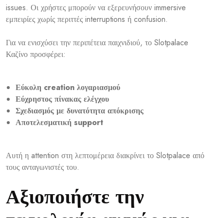
issues. Οι χρήστες μπορούν να εξερευνήσουν immersive
εμπειρίες χωρίς περιττές interruptions ή confusion.
Για να ενισχύσει την περιπέτεια παιχνιδιού, το Slotpalace
Καζίνο προσφέρει:
Εύκολη creation λογαριασμού
Εύχρηστος πίνακας ελέγχου
Σχεδιασμός με δυνατότητα απόκρισης
Αποτελεσματική support
Αυτή η attention στη λεπτομέρεια διακρίνει το Slotpalace από
τους ανταγωνιστές του.
Αξιοποιήστε την