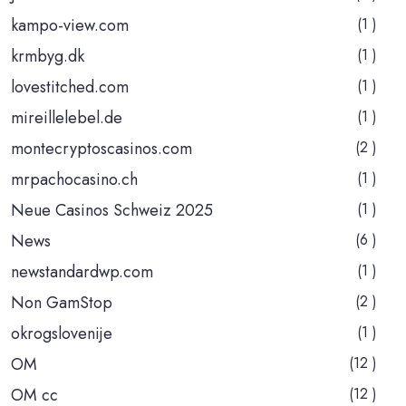
kampo-view.com
(1 )
krmbyg.dk
(1 )
lovestitched.com
(1 )
mireillelebel.de
(1 )
montecryptoscasinos.com
(2 )
mrpachocasino.ch
(1 )
Neue Casinos Schweiz 2025
(1 )
News
(6 )
newstandardwp.com
(1 )
Non GamStop
(2 )
okrogslovenije
(1 )
OM
(12 )
OM cc
(12 )