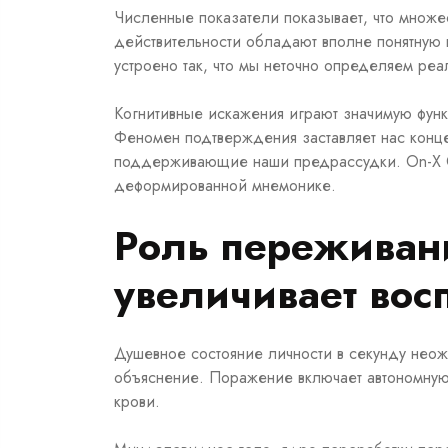
Численные показатели показывает, что множе
действительности обладают вполне понятную 
устроено так, что мы неточно определяем реа
Когнитивные искажения играют значимую функ
Феномен подтверждения заставляет нас конце
поддерживающие наши предрассудки. On-X Ca
деформированной мнемонике.
Роль переживан
увеличивает вос
Душевное состояние личности в секунду неож
объяснение. Поражение включает автономную
крови.