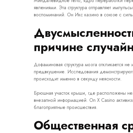
Миндалевидное тело, ядро переработки пере
явлениями. Эта структура отправляет импуль
воспоминаний. Он Икс казино в союзе с сил
Двусмысленность
причине случайн
Дофаминовая структура мозга откликается не 
предвкушение. Исследования демонстрируют,
происходит именно в секунду неясности.
Брюшная участок крыши, где расположены не
внезапной информацией. On X Casino активи
благоприятные происшествия.
Общественная с