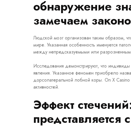
обнаружение зна
замечаем законо
Людской мозг организован таким образом, чт
мире. Указанная особенность именуется пато
между непредсказуемыми или разрозненным
Исследования демонстрируют, что индивиды 
явления. Указанное феномен приобрело назв
дорсолатеральной лобной коры. On X Casino а
активностей.
Эффект стечений:
представляется 