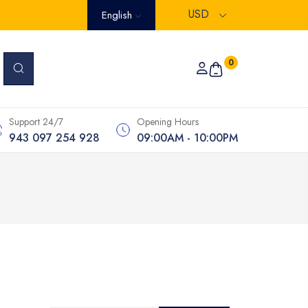
USD
English
0
Support 24/7
Opening Hours
943 097 254 928
09:00AM - 10:00PM