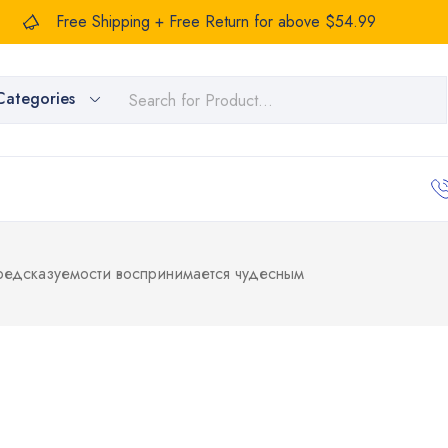
Free Shipping + Free Return for above $54.99
Categories
редсказуемости воспринимается чудесным