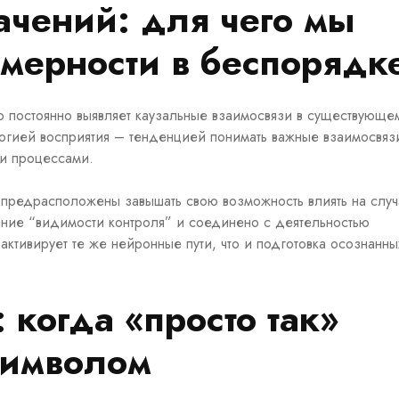
чений: для чего мы
мерности в беспорядк
о постоянно выявляет каузальные взаимосвязи в существующе
логией восприятия – тенденцией понимать важные взаимосвяз
и процессами.
предрасположены завышать свою возможность влиять на слу
ание “видимости контроля” и соединено с деятельностью
ктивирует те же нейронные пути, что и подготовка осознанны
 когда «просто так»
символом