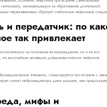
живаний, особенно энергична при встрече с внезапными
сы гиппокампу, занимающемуся за образование длительной
ьными переживаниями образует стабильные нейронные соеди
 и передатчик: по как
ое так привлекает
исключительно на получение вознаграждения, но и на его
 что высочайшая активация дофаминергических нейронов
йромедиаторные элементы, стимулируется при встрече с све
зирует синтез нейромедиатора даже мощнее, чем предсказу
реда, мифы и