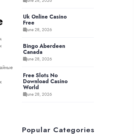
June 28, 2026
е
Uk Online Casino
Free
June 28, 2026
м
Bingo Aberdeen
и
Canada
June 28, 2026
чайные
Free Slots No
Download Casino
х
World
June 28, 2026
Popular Categories