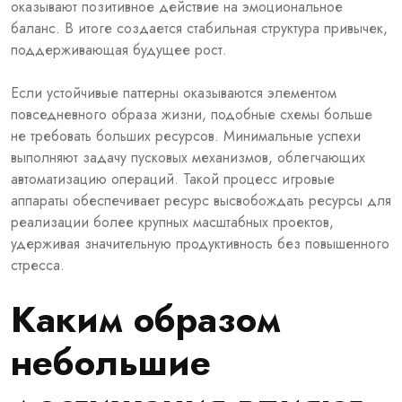
оказывают позитивное действие на эмоциональное
баланс. В итоге создается стабильная структура привычек,
поддерживающая будущее рост.
Если устойчивые паттерны оказываются элементом
повседневного образа жизни, подобные схемы больше
не требовать больших ресурсов. Минимальные успехи
выполняют задачу пусковых механизмов, облегчающих
автоматизацию операций. Такой процесс игровые
аппараты обеспечивает ресурс высвобождать ресурсы для
реализации более крупных масштабных проектов,
удерживая значительную продуктивность без повышенного
стресса.
Каким образом
небольшие