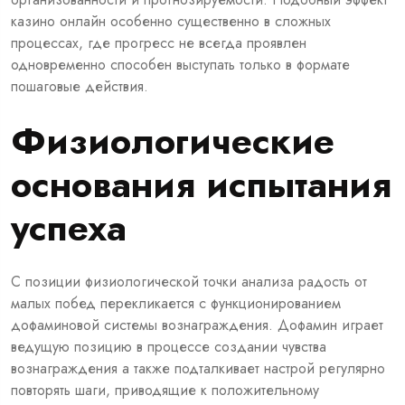
казино онлайн особенно существенно в сложных
процессах, где прогресс не всегда проявлен
одновременно способен выступать только в формате
пошаговые действия.
Физиологические
основания испытания
успеха
С позиции физиологической точки анализа радость от
малых побед перекликается с функционированием
дофаминовой системы вознаграждения. Дофамин играет
ведущую позицию в процессе создании чувства
вознаграждения а также подталкивает настрой регулярно
повторять шаги, приводящие к положительному