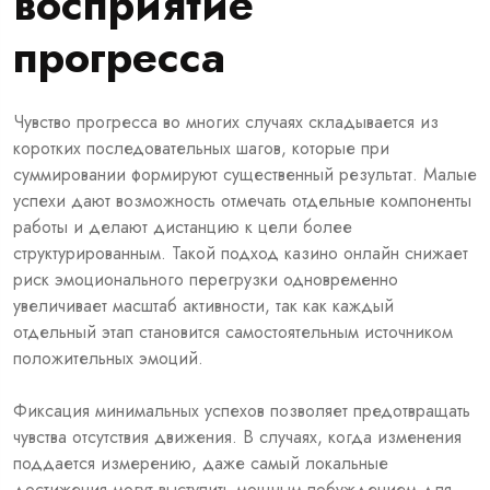
восприятие
прогресса
Чувство прогресса во многих случаях складывается из
коротких последовательных шагов, которые при
суммировании формируют существенный результат. Малые
успехи дают возможность отмечать отдельные компоненты
работы и делают дистанцию к цели более
структурированным. Такой подход казино онлайн снижает
риск эмоционального перегрузки одновременно
увеличивает масштаб активности, так как каждый
отдельный этап становится самостоятельным источником
положительных эмоций.
Фиксация минимальных успехов позволяет предотвращать
чувства отсутствия движения. В случаях, когда изменения
поддается измерению, даже самый локальные
достижения могут выступить мощным побуждением для