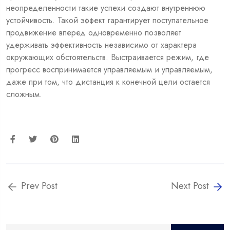
неопределенности такие успехи создают внутреннюю
устойчивость. Такой эффект гарантирует поступательное
продвижение вперед одновременно позволяет
удерживать эффективность независимо от характера
окружающих обстоятельств. Выстраивается режим, где
прогресс воспринимается управляемым и управляемым,
даже при том, что дистанция к конечной цели остается
сложным.
Prev Post
Next Post
Search