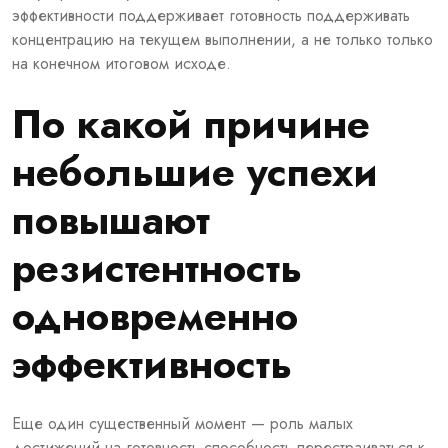
эффективности поддерживает готовность поддерживать
концентрацию на текущем выполнении, а не только только
на конечном итоговом исходе.
По какой причине
небольшие успехи
повышают
резистентность
одновременно
эффективность
Еще один существенный момент — роль малых
достижений на готовность способность перестраиваться к