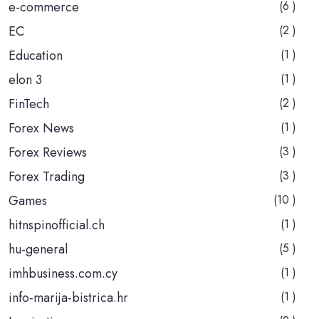
e-commerce
(6 )
EC
(2 )
Education
(1 )
elon 3
(1 )
FinTech
(2 )
Forex News
(1 )
Forex Reviews
(3 )
Forex Trading
(3 )
Games
(10 )
hitnspinofficial.ch
(1 )
hu-general
(5 )
imhbusiness.com.cy
(1 )
info-marija-bistrica.hr
(1 )