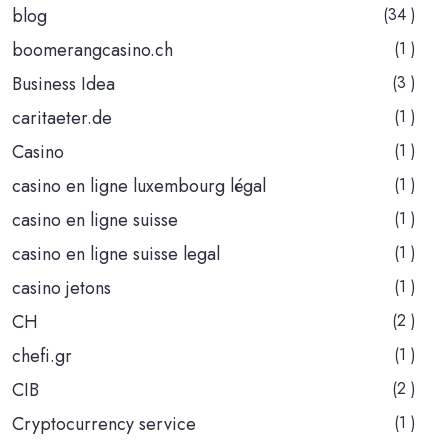
blog
(34 )
boomerangcasino.ch
(1 )
Business Idea
(3 )
caritaeter.de
(1 )
Casino
(1 )
casino en ligne luxembourg légal
(1 )
casino en ligne suisse
(1 )
casino en ligne suisse legal
(1 )
casino jetons
(1 )
CH
(2 )
chefi.gr
(1 )
CIB
(2 )
Cryptocurrency service
(1 )