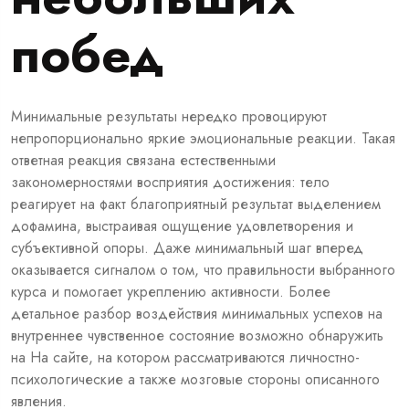
побед
Минимальные результаты нередко провоцируют
непропорционально яркие эмоциональные реакции. Такая
ответная реакция связана естественными
закономерностями восприятия достижения: тело
реагирует на факт благоприятный результат выделением
дофамина, выстраивая ощущение удовлетворения и
субъективной опоры. Даже минимальный шаг вперед
оказывается сигналом о том, что правильности выбранного
курса и помогает укреплению активности. Более
детальное разбор воздействия минимальных успехов на
внутреннее чувственное состояние возможно обнаружить
на
На сайте
, на котором рассматриваются личностно-
психологические а также мозговые стороны описанного
явления.