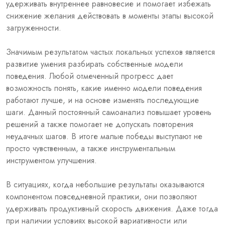
удерживать внутреннее равновесие и помогает избежать
снижение желания действовать в моменты этапы высокой
загруженности.
Значимым результатом частых локальных успехов является
развитие умения разбирать собственные модели
поведения. Любой отмеченный прогресс дает
возможность понять, какие именно модели поведения
работают лучше, и на основе изменять последующие
шаги. Данный постоянный самоанализ повышает уровень
решений а также помогает не допускать повторения
неудачных шагов. В итоге малые победы выступают не
просто чувственным, а также инструментальным
инструментом улучшения.
В ситуациях, когда небольшие результаты оказываются
компонентом повседневной практики, они позволяют
удерживать продуктивный скорость движения. Даже тогда
при наличии условиях высокой вариативности или